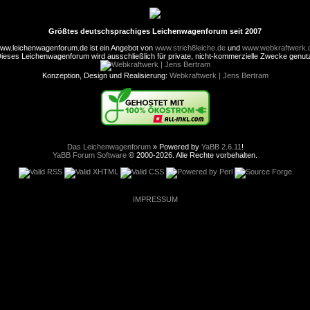
Größtes deutschsprachiges Leichenwagenforum seit 2007
ww.leichenwagenforum.de ist ein Angebot von
www.strich8leiche.de
und
www.webkraftwerk.
ieses Leichenwagenforum wird ausschließlich für private, nicht-kommerzielle Zwecke genut
Konzeption, Design und Realisierung:
Webkraftwerk | Jens Bertram
Das Leichenwagenforum
» Powered by
YaBB 2.6.11
!
YaBB Forum Software
© 2000-2026. Alle Rechte vorbehalten.
IMPRESSUM