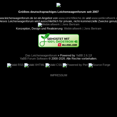
Größtes deutschsprachiges Leichenwagenforum seit 2007
ww.leichenwagenforum.de ist ein Angebot von
www.strich8leiche.de
und
www.webkraftwerk.
ieses Leichenwagenforum wird ausschließlich für private, nicht-kommerzielle Zwecke genut
Konzeption, Design und Realisierung:
Webkraftwerk | Jens Bertram
Das Leichenwagenforum
» Powered by
YaBB 2.6.11
!
YaBB Forum Software
© 2000-2026. Alle Rechte vorbehalten.
IMPRESSUM