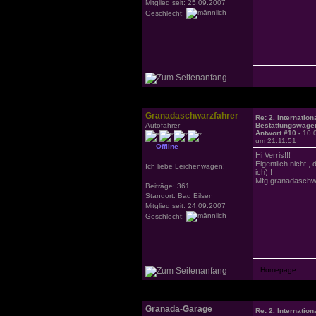
Mitglied seit: 25.09.2007
Geschlecht:
Granadaschwarzfahrer
Re: 2. Internation
Autofahrer
Bestattungswagen
Antwort #10 -
10.
um 21:11:51
Offline
Hi Verris!!!
Eigentlich nicht 
Ich liebe Leichenwagen!
ich) !
Mfg granadaschw
Beiträge: 361
Standort: Bad Eilsen
Mitglied seit: 24.09.2007
Geschlecht:
Granada-Garage
Re: 2. Internation