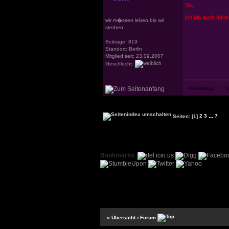
So,
ich bin auch dabei 
wir m�ssen leben bis wir
sterben
Beiträge: 819
Standort: Berlin
Mitglied seit: 23.09.2007
Geschlecht:
...
Seiten:
[1]
2
3
7
Bookmarks
:
« Übersicht
‹ Forum