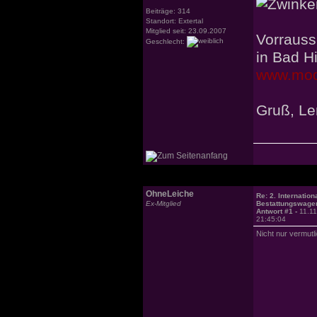
Beiträge: 314
Standort: Extertal
Mitglied seit: 23.09.2007
Vorrauss
Geschlecht:
in Bad H
www.mode
Gruß, L
OhneLeiche
Re: 2. Internation
Ex-Mitglied
Bestattungswagen
Antwort #1 -
11.1
21:45:04
Nicht nur vermutli