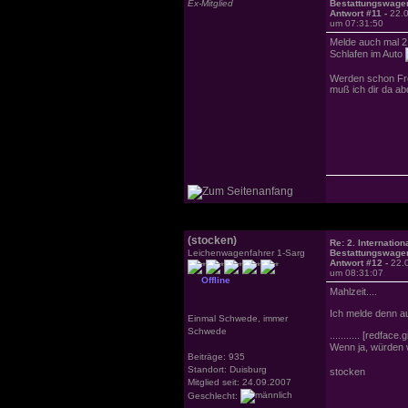
Ex-Mitglied
Bestattungswagen
Antwort #11 -
22.
um 07:31:50
Melde auch mal 2
Schlafen im Auto
Werden schon Frei
muß ich dir da ab
(stocken)
Re: 2. Internation
Leichenwagenfahrer 1-Sarg
Bestattungswagen
Antwort #12 -
22.
um 08:31:07
Offline
Mahlzeit....
Ich melde denn au
Einmal Schwede, immer
Schwede
........... [redfa
Wenn ja, würden 
Beiträge: 935
Standort: Duisburg
stocken
Mitglied seit: 24.09.2007
Geschlecht: