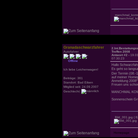
manchmal_komm
Granadaschwarzfahrer
2.Int.Bestattung
Autofahrer
Treffen 2008
Antwort #2 -
19.0
07:30:23
Offline
Hallo Schwarzfahr
Es geht so langs
Ich liebe Leichenwagen!
Der Termin (08.-10
auf meiner Homep
Beiträge: 361
Anmeldung 2008" 
Standort: Bad Eilsen
Freuen uns schon
Mitglied seit: 24.09.2007
Geschlecht:
MANCHMAL KOMMEN
Sonnenschein Gr
Bild_001.jpg
( 6