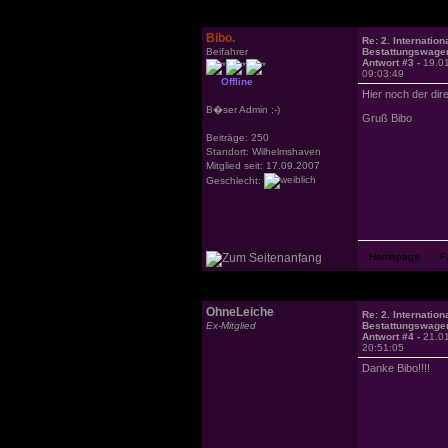
Bibo.
Re: 2. Internation
Beifahrer
Bestattungswagen
Antwort #3 -
19.0
09:03:49
Offline
Hier noch der dir
B�ser Admin ;-)
Gruß Bibo
Beiträge: 250
Standort: Wilhelmshaven
Mitglied seit: 17.09.2007
Geschlecht:
OhneLeiche
Re: 2. Internation
Ex-Mitglied
Bestattungswagen
Antwort #4 -
21.0
20:51:05
Danke Bibo!!!!