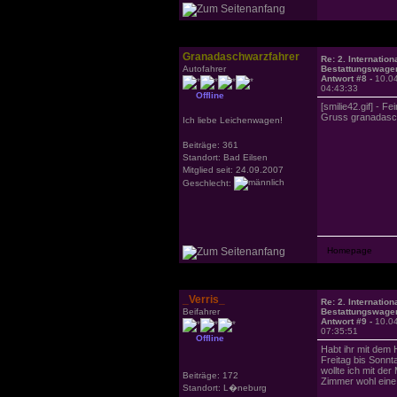
Granadaschwarzfahrer
Re: 2. Internation
Autofahrer
Bestattungswagen
Antwort #8 -
10.0
04:43:33
Offline
[smilie42.gif] - F
Gruss granadasc
Ich liebe Leichenwagen!
Beiträge: 361
Standort: Bad Eilsen
Mitglied seit: 24.09.2007
Geschlecht:
_Verris_
Re: 2. Internation
Beifahrer
Bestattungswagen
Antwort #9 -
10.0
07:35:51
Offline
Habt ihr mit dem 
Freitag bis Sonn
wollte ich mit der
Beiträge: 172
Zimmer wohl eine 
Standort: L�neburg