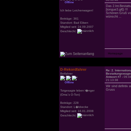
Offline
Das 2.Int.Bestatt
[tongue3.gif]) !!!
Ich liebe Leichenwagen!
Schönen Gruß vo
wünscht ...
Beiträge: 361
Standort: Bad Eilsen
Mitglied seit: 24.09.2007
Geschlecht:
D-Rekordfahrer
Re: 2. Internation
Beifahrer
Bestattungswagen
Antwort #7 -
09.0
21:13:38
Offline
Wir sind defintiv 
Gruss
Totgesagte leben l�nger
(Oma`s O-Ton)
Beiträge: 228
Standort: L�bbecke
Mitglied seit: 16.01.2008
Geschlecht: