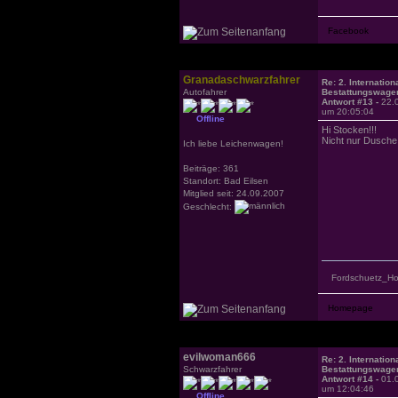
Granadaschwarzfahrer
Re: 2. Internation
Autofahrer
Bestattungswagen
Antwort #13 -
22.
um 20:05:04
Offline
Hi Stocken!!!
Nicht nur Dusche 
Ich liebe Leichenwagen!
Beiträge: 361
Standort: Bad Eilsen
Mitglied seit: 24.09.2007
Geschlecht:
Fordschuetz_H
evilwoman666
Re: 2. Internation
Schwarzfahrer
Bestattungswagen
Antwort #14 -
01.
um 12:04:46
Offline