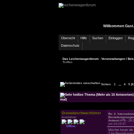
Willkommen Gast.
Übersicht
Hilfe
Suchen
Einloggen
Regi
Datenschutz
Das Leichenwagenforum
›
Veranstaltungen / Bek
Treffen
...
Seiten:
[6
1
4
5
mal)
Granadaschwarzfahrer
Re: 2. Internation
Autofahrer
Bestattungswagen
Antwort #75 -
28.
um 14:15:37
Offline
Möchte heute die 
2.Int.Bestattungs