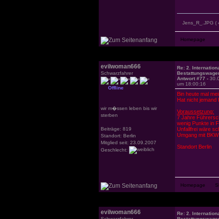
Jens_R_.JPG
( 
evilwoman666
Re: 2. Internation
Schwarzfahrer
Bestattungswagen
Antwort #77 -
30.
um 18:00:16
Offline
Bin heute mal me
Hat nicht jemand
wir m�ssen leben bis wir
Voraussetzung:
sterben
7 Jahre Führersc
wenig Punkte in 
Beiträge: 819
Unfallfrei wäre s
Umgang mit BKW 
Standort: Berlin
Mitglied seit: 23.09.2007
Standort Berlin
Geschlecht:
evilwoman666
Re: 2. Internation
Schwarzfahrer
Bestattungswagen