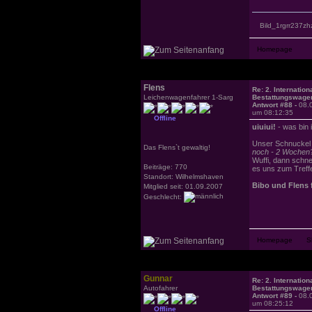
Bild_1rgrr237zh
Flens
Re: 2. Internation
Leichenwagenfahrer 1-Sarg
Bestattungswagen
Antwort #88 -
08.
um 08:12:35
Offline
uiuiui!
- was bin 
Unser Schnuckel i
Das Flens`t gewaltig!
noch - 2 Wochen
Wuffi, dann schne
Beiträge: 770
es uns zum Treffe
Standort: Wilhelmshaven
Bibo und Flens f
Mitglied seit: 01.09.2007
Geschlecht:
Gunnar
Re: 2. Internation
Autofahrer
Bestattungswagen
Antwort #89 -
08.
um 08:25:12
Offline