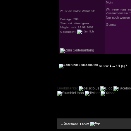
Moin!
Wir freuen uns au
21 ist die halbe Wahrheit!
Zusammensein mi
Nur noch wenige S
Beiträge: 296
Standort: Wennigsen
Gunnar
Mitglied seit: 24.09.2007
Geschlecht:
...
Seiten:
1
4
5
[6]
7
Bookmarks
:
« Übersicht
‹ Forum