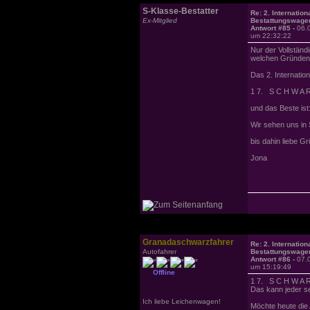
S-Klasse-Bestatter
Re: 2. Internation
Ex-Mitglied
Bestattungswagen
Antwort #85 -
06.
um 22:32:22
Nur der Vollständi
welchen Gründen a
Das 2. Internatio
1 7. S C H W A R
und das Beste ist:
Wir sehen uns in
bis dahin liebe 
Jona
Granadaschwarzfahrer
Re: 2. Internation
Autofahrer
Bestattungswagen
Antwort #86 -
07.
um 15:19:49
Offline
1 7. S C H W A R
Das kann jeder se
Ich liebe Leichenwagen!
Möchte heute die 