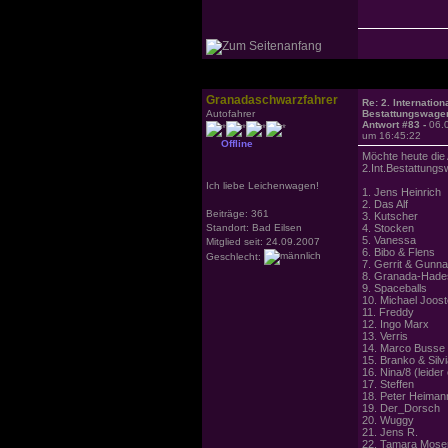
Granadaschwarzfahrer
Re: 2. Internation
Autofahrer
Bestattungswagen
Antwort #83 -
06.
um 16:45:22
Offline
Möchte heute die 
2.Int.Bestattungs
Ich liebe Leichenwagen!
1. Jens Heinrich
2. Das Alf
Beiträge: 361
3. Kutscher
Standort: Bad Eilsen
4. Stocken
5. Vanessa
Mitglied seit: 24.09.2007
6. Bibo & Flens
Geschlecht:
7. Gerrit & Gunna
8. Granada-Hade
9. Spaceballs
10. Michael Joos
11. Freddy
12. Ingo Marx
13. Verris
14. Marco Busse (
15. Branko & Silv
16. Nina/8 (leider
17. Steffen
18. Peter Heiman
19. Der_Dorsch
20. Wuggy
21. Jens R.
22. Tamara Moser