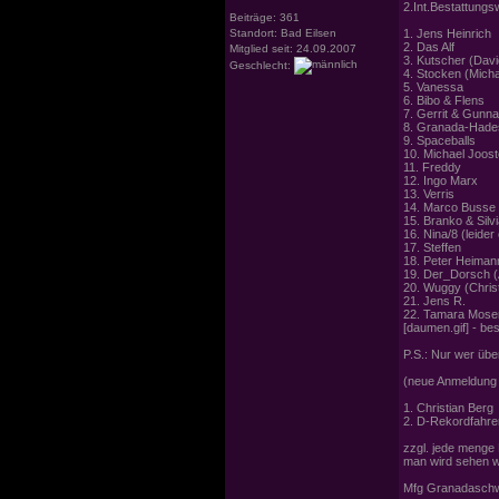
2.Int.Bestattungs
Beiträge: 361
Standort: Bad Eilsen
1. Jens Heinrich
2. Das Alf
Mitglied seit: 24.09.2007
3. Kutscher (Dav
Geschlecht:
4. Stocken (Micha
5. Vanessa
6. Bibo & Flens
7. Gerrit & Gunna
8. Granada-Hade
9. Spaceballs
10. Michael Joos
11. Freddy
12. Ingo Marx
13. Verris
14. Marco Busse (
15. Branko & Silv
16. Nina/8 (leider
17. Steffen
18. Peter Heiman
19. Der_Dorsch (
20. Wuggy (Chris
21. Jens R.
22. Tamara Moser
[daumen.gif] - be
P.S.: Nur wer über
(neue Anmeldung 
1. Christian Berg
2. D-Rekordfahre
zzgl. jede menge 
man wird sehen w
Mfg Granadaschw