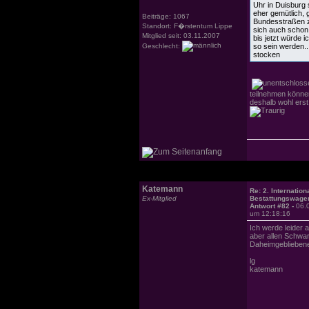
Uhr in Duisburg 
eher gemütlich,
Beiträge: 1067
Bundesstraßen z
Standort: F�rstentum Lippe
sich auch schon 
Mitglied seit: 03.11.2007
bis jetzt würde 
Geschlecht:
so sein werden...
stocken
teilnehmen könne
deshalb wohl erst
Katemann
Re: 2. Internation
Ex-Mitglied
Bestattungswagen
Antwort #82 -
06.
um 12:18:16
Ich werde leider
aber allen Schwarz
Daheimgeblieben
lg
katemann