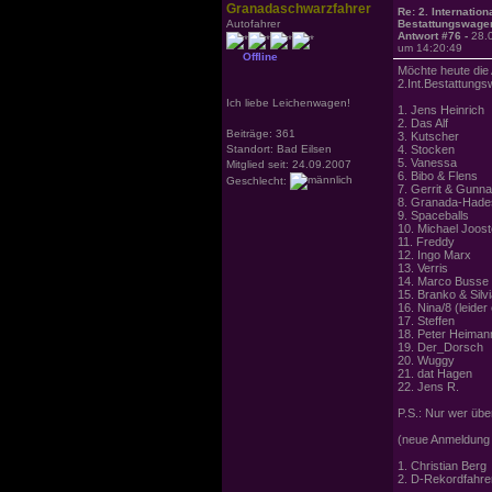
Granadaschwarzfahrer
Re: 2. Internation
Autofahrer
Bestattungswagen
Antwort #76 -
28.
um 14:20:49
Offline
Möchte heute die 
2.Int.Bestattungs
Ich liebe Leichenwagen!
1. Jens Heinrich
2. Das Alf
Beiträge: 361
3. Kutscher
Standort: Bad Eilsen
4. Stocken
5. Vanessa
Mitglied seit: 24.09.2007
6. Bibo & Flens
Geschlecht:
7. Gerrit & Gunna
8. Granada-Hade
9. Spaceballs
10. Michael Joos
11. Freddy
12. Ingo Marx
13. Verris
14. Marco Busse (
15. Branko & Silv
16. Nina/8 (leider
17. Steffen
18. Peter Heiman
19. Der_Dorsch
20. Wuggy
21. dat Hagen
22. Jens R.
P.S.: Nur wer über
(neue Anmeldung 
1. Christian Berg
2. D-Rekordfahre