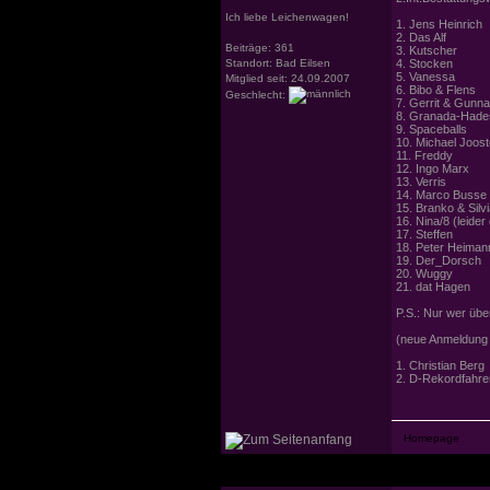
Ich liebe Leichenwagen!
1. Jens Heinrich
2. Das Alf
Beiträge: 361
3. Kutscher
Standort: Bad Eilsen
4. Stocken
5. Vanessa
Mitglied seit: 24.09.2007
6. Bibo & Flens
Geschlecht:
7. Gerrit & Gunna
8. Granada-Hade
9. Spaceballs
10. Michael Joos
11. Freddy
12. Ingo Marx
13. Verris
14. Marco Busse (
15. Branko & Silv
16. Nina/8 (leider
17. Steffen
18. Peter Heiman
19. Der_Dorsch
20. Wuggy
21. dat Hagen
P.S.: Nur wer über
(neue Anmeldung 
1. Christian Berg
2. D-Rekordfahre