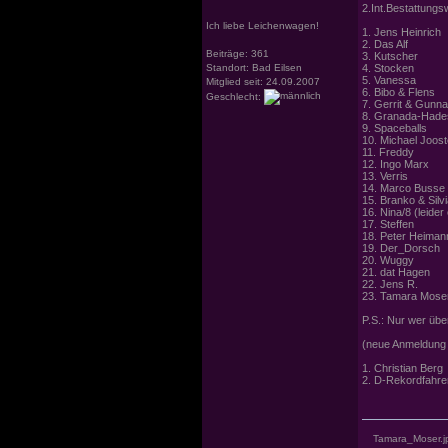
2.Int.Bestattungs
Ich liebe Leichenwagen!
1. Jens Heinrich
2. Das Alf
Beiträge: 361
3. Kutscher
Standort: Bad Eilsen
4. Stocken
5. Vanessa
Mitglied seit: 24.09.2007
6. Bibo & Flens
Geschlecht:
7. Gerrit & Gunna
8. Granada-Hade
9. Spaceballs
10. Michael Joos
11. Freddy
12. Ingo Marx
13. Verris
14. Marco Busse (
15. Branko & Silv
16. Nina/8 (leider
17. Steffen
18. Peter Heiman
19. Der_Dorsch
20. Wuggy
21. dat Hagen
22. Jens R.
23. Tamara Moser
P.S.: Nur wer über
(neue Anmeldung 
1. Christian Berg
2. D-Rekordfahre
Tamara_Moser.j