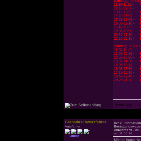
Samstag - 09.08.
11:20-11:50 -
12:10-12:50 -
13:15-13:55 -
14:20-15:00 -
15:25-16:05 - 
16:30-17:10 -
17:40-18:35 - 
19:05-20:00 -
20:30-21:30 -
22:15-23:15 -
Sonntag - 10.08.
11:20-11:40 - 
12:05-12:35 - 
12:55-13:25 -
13:50-14:30 -
15:00-15:40 -
16:05-16:50 -
17:15-18:10 -
18:40-19:40 -
20:20-21:20 -
Granadaschwarzfahrer
Re: 2. Internation
Autofahrer
Bestattungswagen
Antwort #79 -
05.
um 11:56:16
Offline
Möchte heute die 