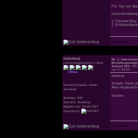
P.S.: Nur wer über
(neue Anmeldung 
1. Christian Berg
2. D-Rekordfahre
(stocken)
Re: 2. Internation
Leichenwagenfahrer 1-Sarg
Bestattungswagen
Antwort #84 -
06.
um 17:30:55
Offline
Mahlzeit,
Schade, David, ja
Einmal Schwede, immer
Aber Hauptsache
Schwede
stocken
Beiträge: 935
Standort: Duisburg
Mitglied seit: 24.09.2007
Geschlecht: