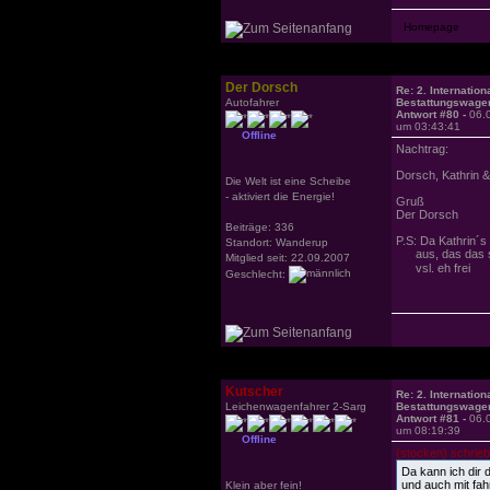
Der Dorsch
Re: 2. Internation
Autofahrer
Bestattungswagen
Antwort #80 -
06.
um 03:43:41
Offline
Nachtrag:
Dorsch, Kathrin &
Die Welt ist eine Scheibe
- aktiviert die Energie!
Gruß
Der Dorsch
Beiträge: 336
P.S: Da Kathrin´
Standort: Wanderup
aus, das das so 
Mitglied seit: 22.09.2007
vsl. eh fre
Geschlecht:
Kutscher
Re: 2. Internation
Leichenwagenfahrer 2-Sarg
Bestattungswagen
Antwort #81 -
06.
um 08:19:39
Offline
(stocken) schrieb
Da kann ich dir 
und auch mit fa
Klein aber fein!