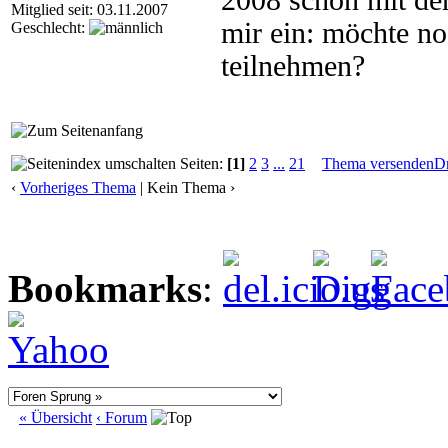
2008 schon mit der
Mitglied seit: 03.11.2007
mir ein: möchte n
Geschlecht:
teilnehmen?
Seiten:
[1]
2
3
...
21
Thema versenden
D
‹
Vorheriges Thema
| Kein Thema ›
Bookmarks
:
« Übersicht
‹ Forum