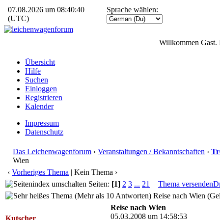
07.08.2026 um 08:40:40
Sprache wählen:
(UTC)
Willkommen Gast. 
Übersicht
Hilfe
Suchen
Einloggen
Registrieren
Kalender
Impressum
Datenschutz
Das Leichenwagenforum
›
Veranstaltungen / Bekanntschaften
›
Tr
Wien
‹
Vorheriges Thema
| Kein Thema ›
Seiten:
[1]
2
3
...
21
Thema versenden
D
Reise nach Wien (Gel
Reise nach Wien
05.03.2008 um 14:58:53
Kutscher