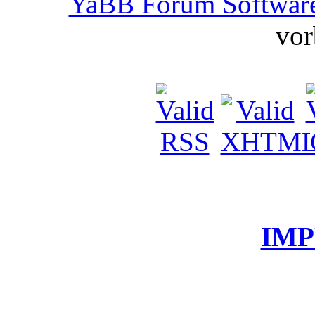
YaBB Forum Softwar
vor
IM