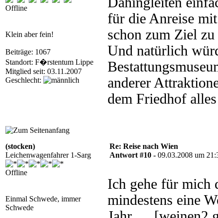
Dahingleiten einfa
Offline
für die Anreise mi
schon zum Ziel zu 
Klein aber fein!
Und natürlich wür
Beiträge: 1067
Standort: F�rstentum Lippe
Bestattungsmuseum
Mitglied seit: 03.11.2007
anderer Attraktio
Geschlecht:
dem Friedhof alles
(stocken)
Re: Reise nach Wien
Leichenwagenfahrer 1-Sarg
Antwort #10 -
09.03.2008 um 21:
Offline
Ich gehe für mich 
mindestens eine Wo
Einmal Schwede, immer
Schwede
Jahr..... [weinen2.g