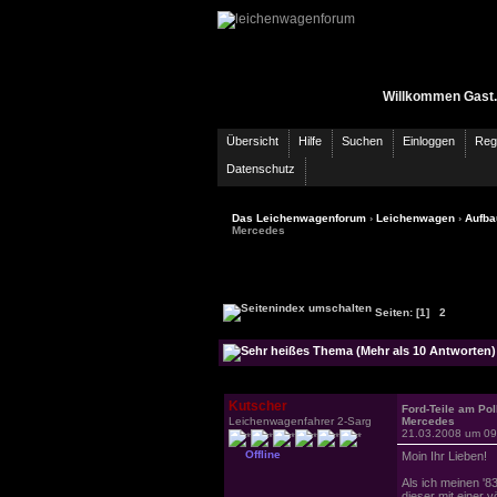
Willkommen Gast.
Übersicht
Hilfe
Suchen
Einloggen
Regi
Datenschutz
Das Leichenwagenforum
›
Leichenwagen
›
Aufba
Mercedes
Seiten:
[1]
2
Kutscher
Ford-Teile am Po
Leichenwagenfahrer 2-Sarg
Mercedes
21.03.2008 um 09
Offline
Moin Ihr Lieben!
Als ich meinen '8
dieser mit einer 