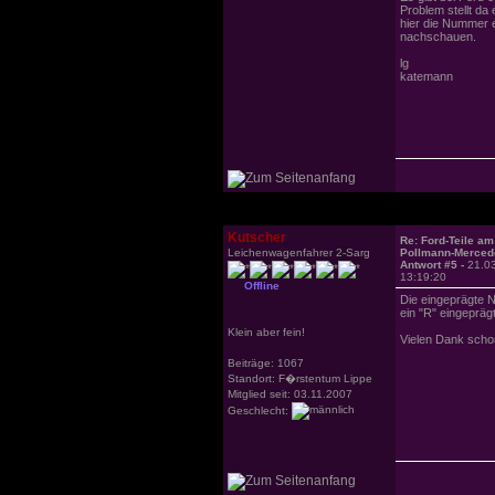
Problem stellt da
hier die Nummer e
nachschauen.
lg
katemann
Kutscher
Re: Ford-Teile am
Leichenwagenfahrer 2-Sarg
Pollmann-Merced
Antwort #5 -
21.0
13:19:20
Offline
Die eingeprägte N
ein "R" eingepräg
Klein aber fein!
Vielen Dank schon 
Beiträge: 1067
Standort: F�rstentum Lippe
Mitglied seit: 03.11.2007
Geschlecht: