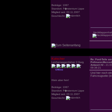
Beiträge: 1067
Standort: F�rstentum Lippe
Mitglied seit: 03.11.2007
Geschlecht:
Heckklappenhal
Kutscher
Re: Ford-Teile am
Leichenwagenfahrer 2-Sarg
Pollmann-Merced
Antwort #2 -
21.0
09:38:21
Offline
Und hier noch ei
Fahrzeugseite (in
Klein aber fein!
Beiträge: 1067
Standort: F�rstentum Lippe
Mitglied seit: 03.11.2007
Geschlecht: