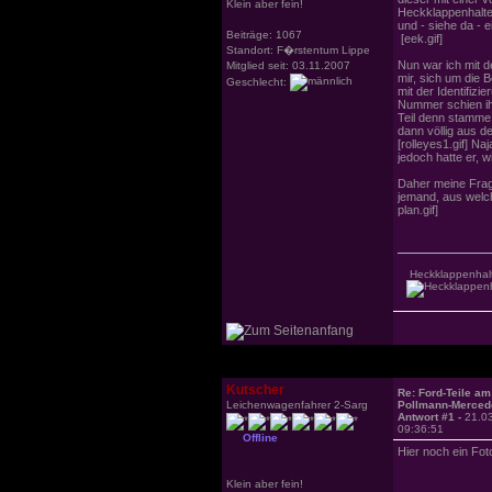
Klein aber fein!
Heckklappenhalter
und - siehe da - 
Beiträge: 1067
[eek.gif]
Standort: F�rstentum Lippe
Nun war ich mit 
Mitglied seit: 03.11.2007
mir, sich um die 
Geschlecht:
mit der Identifizi
Nummer schien ih
Teil denn stamme
dann völlig aus d
[rolleyes1.gif] N
jedoch hatte er, wi
Daher meine Frag
jemand, aus welc
plan.gif]
Heckklappenhalt
Kutscher
Re: Ford-Teile am
Leichenwagenfahrer 2-Sarg
Pollmann-Merced
Antwort #1 -
21.0
09:36:51
Offline
Hier noch ein Foto
Klein aber fein!