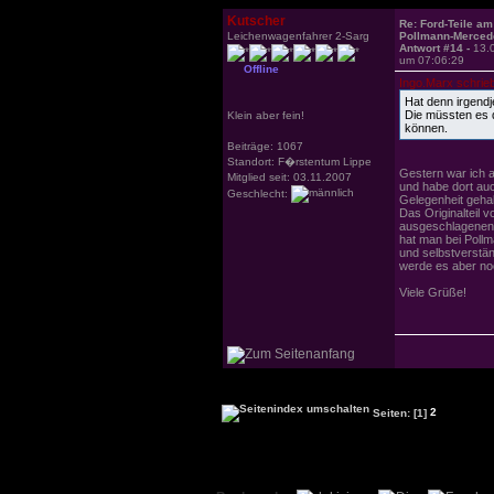
Kutscher
Re: Ford-Teile am
Leichenwagenfahrer 2-Sarg
Pollmann-Merced
Antwort #14 -
13.
um 07:06:29
Offline
Ingo.Marx schrie
Hat denn irgendj
Die müssten es d
Klein aber fein!
können.
Beiträge: 1067
Standort: F�rstentum Lippe
Gestern war ich 
Mitglied seit: 03.11.2007
und habe dort au
Geschlecht:
Gelegenheit geha
Das Originalteil v
ausgeschlagenen 
hat man bei Pollm
und selbstverstän
werde es aber no
Viele Grüße!
Seiten:
[1]
2