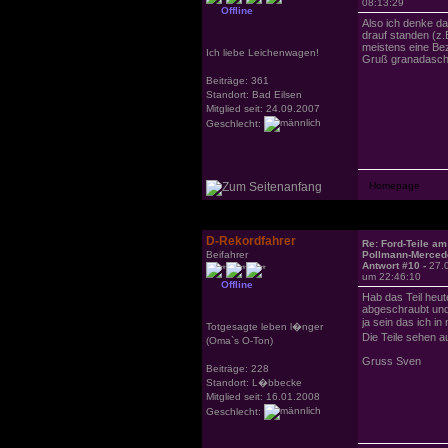
08:13:29
Offline
Also ich denke da
drauf standen (z
meistens eine Be
Ich liebe Leichenwagen!
Gruß granadasch
Beiträge: 361
Standort: Bad Eilsen
Mitglied seit: 24.09.2007
Geschlecht:
D-Rekordfahrer
Re: Ford-Teile am
Beifahrer
Pollmann-Merced
Antwort #10 -
27.
um 22:46:10
Offline
Hab das Teil heu
abgeschraubt und
ja sein das ich i
Totgesagte leben l�nger
Die Teile sehen a
(Oma`s O-Ton)
Gruss Sven
Beiträge: 228
Standort: L�bbecke
Mitglied seit: 16.01.2008
Geschlecht: