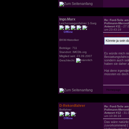
Ingo.Marx
Re: Ford-Teile am
Leichenwagenfahrer 1-Sarg
Pollmann-Merced
Antwort #11 -
27.
um 23:43:19
Offline
D-Rekordfahrer s
BKW-Historiker
Könnte ja sein d
Beiträge: 711
Standort: IMCDb.org
Es würde mich nic
Mitglied seit: 23.09.2007
Bestattungsfahrz
sondern auch sei
Geschlecht:
haben sie daher 
Hat denn irgendje
müssten es doch e
D-Rekordfahrer
Re: Ford-Teile am
Beifahrer
Pollmann-Merced
Antwort #12 -
31.
um 10:36:19
Offline
Das wäre natürlic
zuvorkommend ( m
Vielleicht einfac