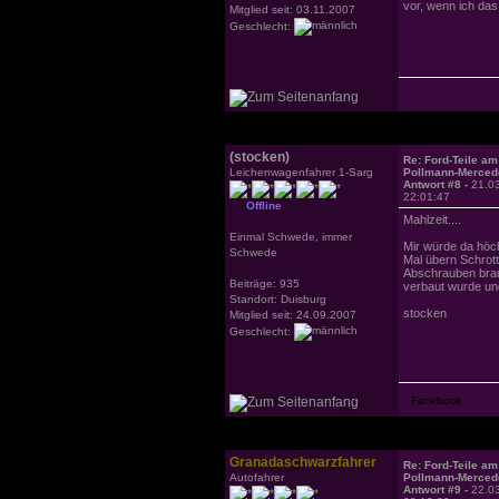
vor, wenn ich das
Mitglied seit: 03.11.2007
Geschlecht:
(stocken)
Re: Ford-Teile am
Leichenwagenfahrer 1-Sarg
Pollmann-Merced
Antwort #8 -
21.0
22:01:47
Offline
Mahlzeit....
Einmal Schwede, immer
Mir würde da höch
Schwede
Mal übern Schrott
Abschrauben brau
Beiträge: 935
verbaut wurde und
Standort: Duisburg
stocken
Mitglied seit: 24.09.2007
Geschlecht:
Granadaschwarzfahrer
Re: Ford-Teile am
Autofahrer
Pollmann-Merced
Antwort #9 -
22.0