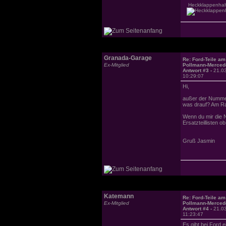
Heckklappenhalt
Granada-Garage
Re: Ford-Teile am
Ex-Mitglied
Pollmann-Merced
Antwort #3 -
21.0
10:29:07
Hi,
außer der Nummer 
was drauf? Am Ran
Wenn du mir die 
Ersatzteillisten ob
Gruß Jasmin
Katemann
Re: Ford-Teile am
Ex-Mitglied
Pollmann-Merced
Antwort #4 -
21.0
11:23:47
Es gibt bei Ford