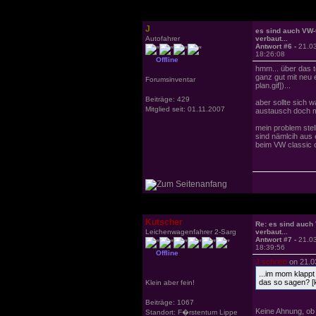
J
es sind auch VW-t
Autofahrer
verbaut...
Antwort #6 -
21.0
18:26:08
Offline
hmm... über das t
ganz gut mit neu
Forumsinventar
plan.gif])...
Beiträge: 429
aber sollte sich 
Mitglied seit: 01.11.2007
austausch doch m
mein problem stel
sind nämlcih aus 
beim VW classic 
Kutscher
Re: es sind auch 
Leichenwagenfahrer 2-Sarg
verbaut...
Antwort #7 -
21.0
18:39:56
Offline
J schrieb
on 21.0
...im mom klapp
das so sagen? [ke
Klein aber fein!
Beiträge: 1067
Keine Ahnung, ob
Standort: F�rstentum Lippe