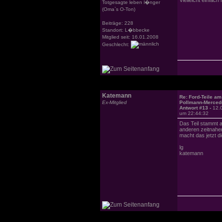
Totgesagte leben l�nger
(Oma`s O-Ton)
Beiträge: 228
Standort: L�bbecke
Mitglied seit: 16.01.2008
Geschlecht:
Katemann
Re: Ford-Teile am
Ex-Mitglied
Pollmann-Merced
Antwort #13 -
12.
um 22:44:32
Das Teil stammt 
anderen zeitnahe
macht das jetzt d
lg
katemann