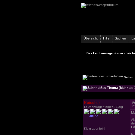
Übersicht
Hilfe
Suchen
Ei
Das Leichenwagenforum
›
Leich
Seiten:
Kutscher
F
2
Leichenwagenfahrer 2-Sarg
Mo
Offline
Al
de
Fo
Klein aber fein!
Nu