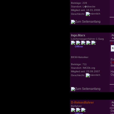
Beiträge: 228
Standort: L�bbecke
Mitglied seit: 16.01.2008
Geschlecht:
Ingo.Marx
R
A
Leichenwagenfahrer 1-Sarg
D-
Offline
K
BKW-Historiker
Es
(
h
Beiträge: 711
da
Standort: IMCDb.org
Mitglied seit: 23.09.2007
Ha
Op
Geschlecht:
D-Rekordfahrer
R
A
Beifahrer
Da
Offline
Vi