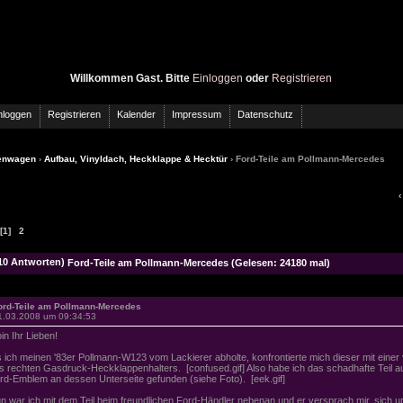
Willkommen Gast. Bitte
Einloggen
oder
Registrieren
nloggen
Registrieren
Kalender
Impressum
Datenschutz
enwagen
›
Aufbau, Vinyldach, Heckklappe & Hecktür
› Ford-Teile am Pollmann-Mercedes
[1]
2
Ford-Teile am Pollmann-Mercedes (Gelesen: 24180 mal)
ord-Teile am Pollmann-Mercedes
1.03.2008 um 09:34:53
in Ihr Lieben!
s ich meinen '83er Pollmann-W123 vom Lackierer abholte, konfrontierte mich dieser mit einer
s rechten Gasdruck-Heckklappenhalters. [confused.gif] Also habe ich das schadhafte Teil au
rd-Emblem an dessen Unterseite gefunden (siehe Foto). [eek.gif]
n war ich mit dem Teil beim freundlichen Ford-Händler nebenan und er versprach mir, sich u