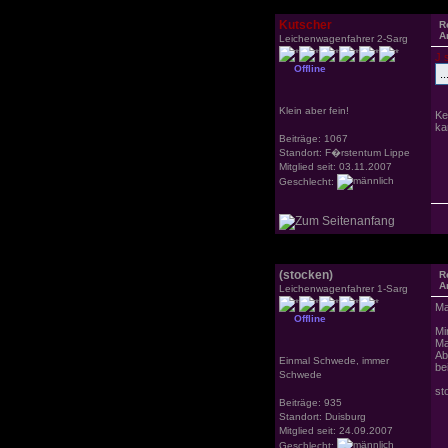
Kutscher
R
A
Leichenwagenfahrer 2-Sarg
J 
Offline
.
Klein aber fein!
Ke
ka
Beiträge: 1067
Standort: F�rstentum Lippe
Mitglied seit: 03.11.2007
Geschlecht:
(stocken)
R
A
Leichenwagenfahrer 1-Sarg
Mah
Offline
Mi
Ma
Ab
Einmal Schwede, immer
be
Schwede
st
Beiträge: 935
Standort: Duisburg
Mitglied seit: 24.09.2007
Geschlecht: