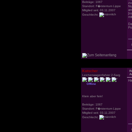
Beiträge: 1067
zu
Standort: F�rstentum Lippe
Nu
an
Mitglied seit: 03.11.2007
[r
Geschlecht:
mit
Da
Po
H
Kutscher
R
A
Leichenwagenfahrer 2-Sarg
Hi
Offline
Klein aber fein!
Beiträge: 1067
Standort: F�rstentum Lippe
Mitglied seit: 03.11.2007
Geschlecht: