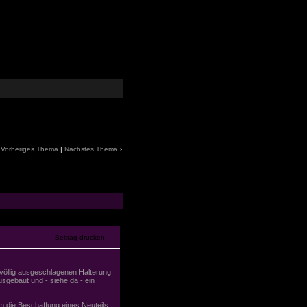
‹
Vorheriges Thema
|
Nächstes Thema
›
 völlig ausgeschlagenen Halterung
sgebaut und - siehe da - ein
m die Beschaffung eines Neuteils