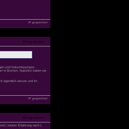
IP gespeichert
ugen und Industriepumpen
er in Bremen. Natürlich haben sie
h eigentlich wissen und im
IP gespeichert
nd ( meiner Erfahrung nach ).