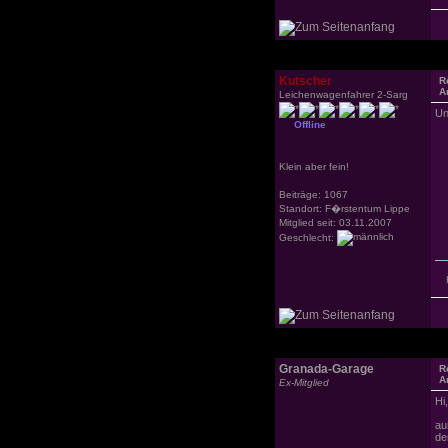
Kutscher
R
A
Leichenwagenfahrer 2-Sarg
Un
Offline
Klein aber fein!
Beiträge: 1067
Standort: F�rstentum Lippe
Mitglied seit: 03.11.2007
Geschlecht:
Granada-Garage
R
A
Ex-Mitglied
Hi,
au
de