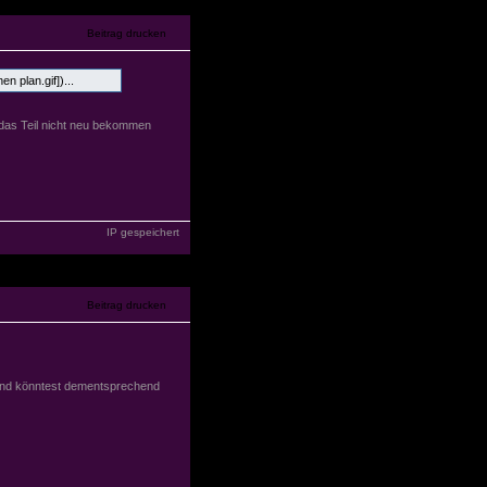
 plan.gif])...
das Teil nicht neu bekommen
IP gespeichert
 und könntest dementsprechend