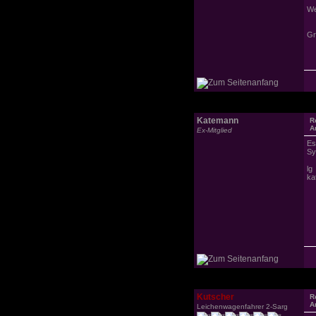
We
Gr
Katemann
R
A
Ex-Mitglied
Es
Sy
lg
ka
Kutscher
R
A
Leichenwagenfahrer 2-Sarg