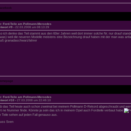
e: Ford-Teile am Pollmann-Mercedes
ntwort #9 -
22.03.2008 um 08:13:29
so ich denke das Teil stammt aus den 60er Jahren weil dort immer solche Nr. nur drauf stan
was) weil die neueren Modelle meistens eine Bezeichnung drauf haben mit der man was anf
uß granadaschwarzfahrer
e: Ford-Teile am Pollmann-Mercedes
ntwort #10 -
27.03.2008 um 22:46:10
b das Teil heute auch schon zweimal bei meinem Pollmann D-Rekord abgeschraubt und wer
rt ne Nummer finde. Könnte ja sein das ich in meinem Opel auch Fordteile verbaut habe
e Teile sehen auf jeden Fall genauso aus.
uss Sven