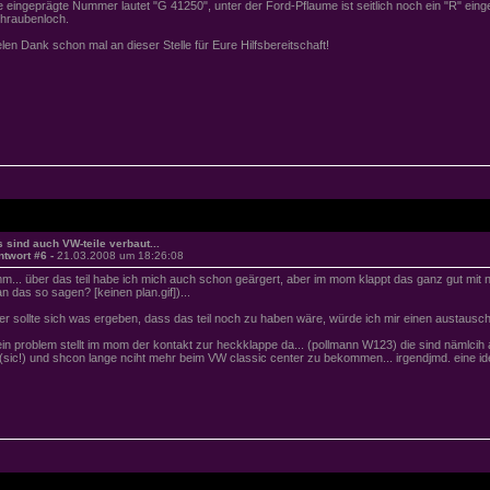
e eingeprägte Nummer lautet "G 41250", unter der Ford-Pflaume ist seitlich noch ein "R" eing
hraubenloch.
elen Dank schon mal an dieser Stelle für Eure Hilfsbereitschaft!
s sind auch VW-teile verbaut...
ntwort #6 -
21.03.2008 um 18:26:08
m... über das teil habe ich mich auch schon geärgert, aber im mom klappt das ganz gut mi
n das so sagen? [keinen plan.gif])...
er sollte sich was ergeben, dass das teil noch zu haben wäre, würde ich mir einen austausch
in problem stellt im mom der kontakt zur heckklappe da... (pollmann W123) die sind nämlcih 
(sic!) und shcon lange nciht mehr beim VW classic center zu bekommen... irgendjmd. eine i