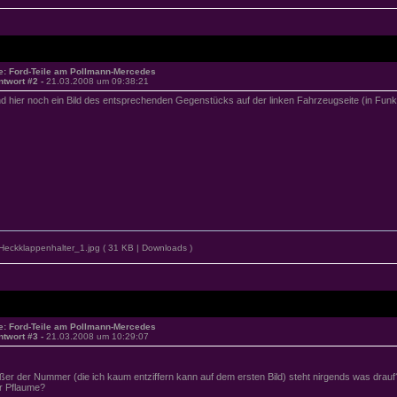
e: Ford-Teile am Pollmann-Mercedes
ntwort #2 -
21.03.2008 um 09:38:21
d hier noch ein Bild des entsprechenden Gegenstücks auf der linken Fahrzeugseite (in Funkt
Heckklappenhalter_1.jpg
( 31 KB | Downloads )
e: Ford-Teile am Pollmann-Mercedes
ntwort #3 -
21.03.2008 um 10:29:07
ßer der Nummer (die ich kaum entziffern kann auf dem ersten Bild) steht nirgends was drauf?
r Pflaume?