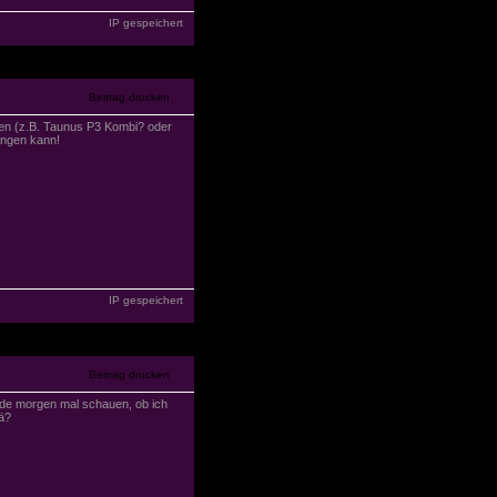
IP gespeichert
den (z.B. Taunus P3 Kombi? oder
angen kann!
IP gespeichert
de morgen mal schauen, ob ich