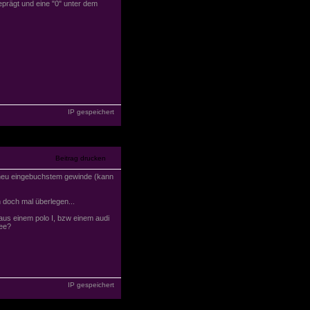
eprägt und eine "0" unter dem
IP gespeichert
t neu eingebuchstem gewinde (kann
 doch mal überlegen...
aus einem polo I, bzw einem audi
dee?
IP gespeichert