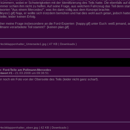
 kümmern, wobei er Schwierigkeiten mit der Identifizierung des Teils hatte. Die ebenfalls auf 
mmer schien ihm nicht zu helfen. Auf seine Frage, aus welchem Fahrzeug das Teil denn sta
tworten "Aus einem Mercedes!", was ihn dann völlig aus dem Konzept brachte.
olleyes1.gif] Naja, er wollte sich trotzdem bemühen und hat dies wohl auch getan, jedoch hatte 
teilte, leider keinen Erfolg.
her meine Frage insbesondere an die Ford-Experten [happy.gif] unter Euch: weiß jemand, 
llmann verarbeitete Teil stammt? [keinen plan.gif]
eckklappenhalter_Unterseite1.jpg
( 47 KB | Downloads )
e: Ford-Teile am Pollmann-Mercedes
ntwort #1 -
21.03.2008 um 09:36:51
er noch ein Foto von der Oberseite des Teils (leider nicht ganz scharf).
Heckklappenhalter_oben.jpg
( 42 KB | Downloads )