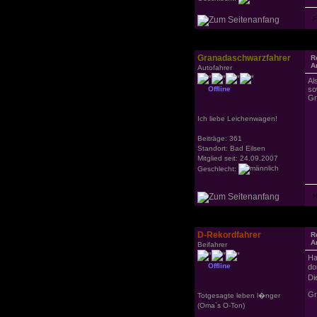
Granadaschwarzfahrer
R
A
Autofahrer
Al
Offline
so
Gr
Ich liebe Leichenwagen!
Beiträge: 361
Standort: Bad Eilsen
Mitglied seit: 24.09.2007
Geschlecht:
D-Rekordfahrer
R
A
Beifahrer
Ha
Offline
do
Di
Gr
Totgesagte leben l�nger
(Oma`s O-Ton)