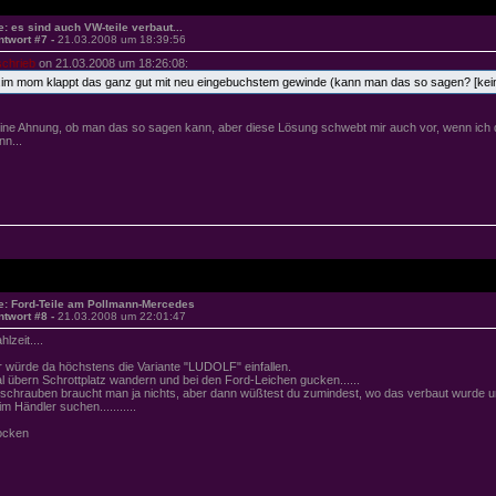
e: es sind auch VW-teile verbaut...
ntwort #7 -
21.03.2008 um 18:39:56
schrieb
on 21.03.2008 um 18:26:08:
..im mom klappt das ganz gut mit neu eingebuchstem gewinde (kann man das so sagen? [keinen
ine Ahnung, ob man das so sagen kann, aber diese Lösung schwebt mir auch vor, wenn ich 
nn...
e: Ford-Teile am Pollmann-Mercedes
ntwort #8 -
21.03.2008 um 22:01:47
lzeit....
r würde da höchstens die Variante "LUDOLF" einfallen.
l übern Schrottplatz wandern und bei den Ford-Leichen gucken......
schrauben braucht man ja nichts, aber dann wüßtest du zumindest, wo das verbaut wurde
im Händler suchen...........
ocken