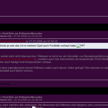
e: Ford-Teile am Pollmann-Mercedes
ntwort #11 -
27.03.2008 um 23:43:19
Rekordfahrer schrieb
on 27.03.2008 um 22:46:10:
önnte ja sein das ich in meinem Opel auch Fordteile verbaut habe
 würde mich nicht überraschen. Pollmann ist nicht nur ein Hersteller von Bestattungsfahrze
ttp://www.pollmann-pumpen.de
) , sondern auch seit Jahrzehnten ein bedeutender Ford-Händl
her auch häufig Ford-Komponenten verbaut.
t denn irgendjemand mal bei Pollmann selbst nach diesen Teilen gefragt? Die müssten es doc
timalfall auch liefern können.
e: Ford-Teile am Pollmann-Mercedes
ntwort #12 -
31.03.2008 um 10:36:19
s wäre natürlich das einfachste. Die Menschen bei Pollmann sind übrigens sehr zuvorkomme
elleicht einfach mal anrufen