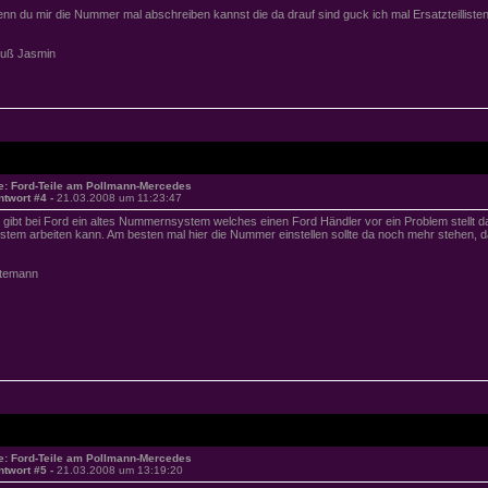
nn du mir die Nummer mal abschreiben kannst die da drauf sind guck ich mal Ersatzteillisten 
uß Jasmin
e: Ford-Teile am Pollmann-Mercedes
ntwort #4 -
21.03.2008 um 11:23:47
 gibt bei Ford ein altes Nummernsystem welches einen Ford Händler vor ein Problem stellt 
stem arbeiten kann. Am besten mal hier die Nummer einstellen sollte da noch mehr stehen
temann
e: Ford-Teile am Pollmann-Mercedes
ntwort #5 -
21.03.2008 um 13:19:20