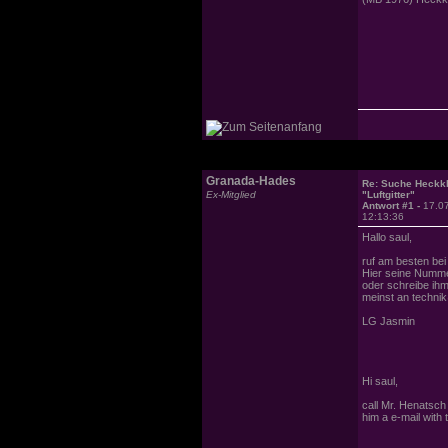
Granada-Hades
Re: Suche Heckk
Ex-Mitglied
"Luftgitter"
Antwort #1 -
17.0
12:13:36
Hallo saul,
ruf am besten be
Hier seine Numme
oder schreibe ihm
meinst an techni
LG Jasmin
Hi saul,
call Mr. Henatsch
him a e-mail with