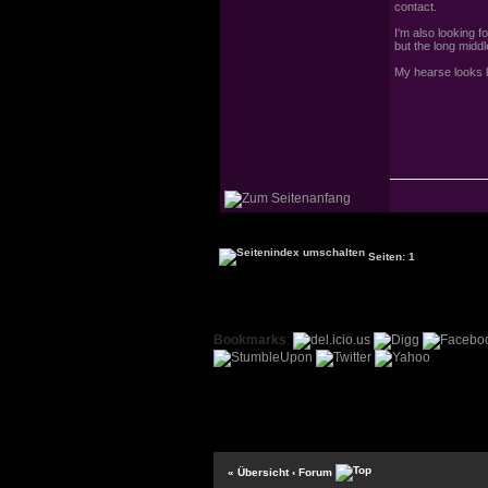
contact.
I'm also looking 
but the long middle
My hearse looks l
Seiten: 1
Bookmarks
:
« Übersicht
‹ Forum