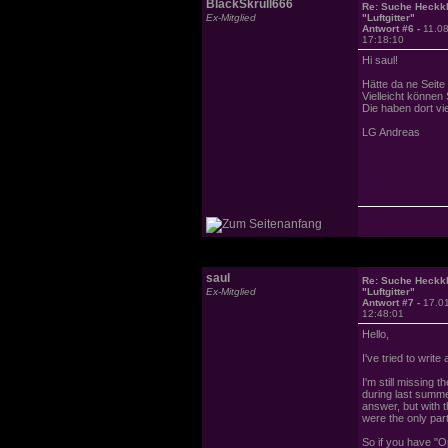
BlackSkrull666
Re: Suche Heckk
Ex-Mitglied
"Luftgitter"
Antwort #6 -
11.0
17:18:10
Hi saul!
Hätte da ne Seite 
Vielleicht können 
Die haben dort vi
LG Andreas
saul
Re: Suche Heckk
Ex-Mitglied
"Luftgitter"
Antwort #7 -
17.0
12:48:01
Hello,
I've tried to write
I'm still missing 
during last summe
answer, but with t
were the only part
So if you have "