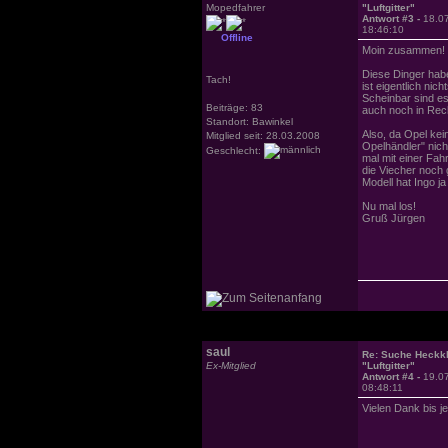
Mopedfahrer
"Luftgitter"
Antwort #3 -
18.0
18:46:10
Offline
Moin zusammen!
Diese Dinger hab
Tach!
ist eigentlich nic
Scheinbar sind es
Beiträge: 83
auch noch in Rec
Standort: Bawinkel
Also, da Opel kei
Mitglied seit: 28.03.2008
Opelhändler" nich
Geschlecht:
mal mit einer Fah
die Viecher noch 
Modell hat Ingo ja
Nu mal los!
Gruß Jürgen
saul
Re: Suche Heckk
Ex-Mitglied
"Luftgitter"
Antwort #4 -
19.0
08:48:11
Vielen Dank bis je