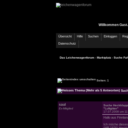
Willkommen Gast.
Übersicht
Hilfe
Suchen
Einloggen
Regi
Datenschutz
Das Leichenwagenforum
›
Marktplatz
›
Suche Fah
Seiten: 1
Suche
saul
Suche Heckklap
Ex-Mitglied
"Luftgitter"
17.07.2008 um 11
Hallo aus Finnlan
Ich möche dieses T
(MB 1976) Heckk