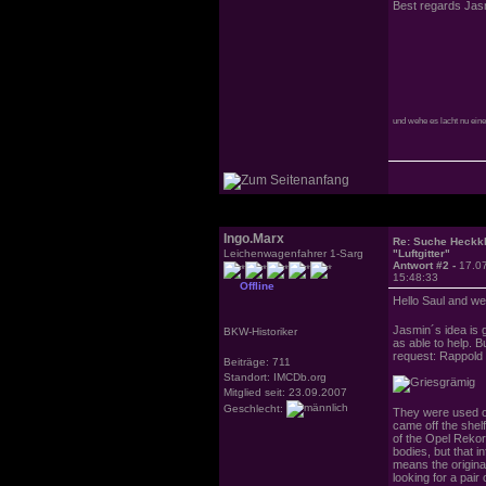
Best regards Jas
und wehe es lacht nu ein
Ingo.Marx
Re: Suche Heckk
Leichenwagenfahrer 1-Sarg
"Luftgitter"
Antwort #2 -
17.0
15:48:33
Offline
Hello Saul and w
Jasmin´s idea is g
BKW-Historiker
as able to help. B
request: Rappold 
Beiträge: 711
Standort: IMCDb.org
Mitglied seit: 23.09.2007
Geschlecht:
They were used on
came off the shelf
of the Opel Rekor
bodies, but that i
means the origina
looking for a pair