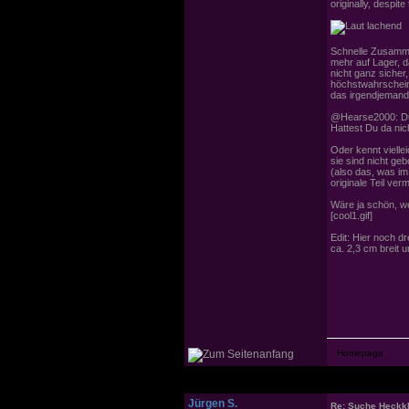
originally, despit
Schnelle Zusamme
mehr auf Lager, d
nicht ganz sicher
höchstwahrschein
das irgendjemand 
@Hearse2000: Du 
Hattest Du da ni
Oder kennt vielle
sie sind nicht geb
(also das, was im
originale Teil ve
Wäre ja schön, w
[cool1.gif]
Edit: Hier noch dr
ca. 2,3 cm breit 
Jürgen S.
Re: Suche Heckk