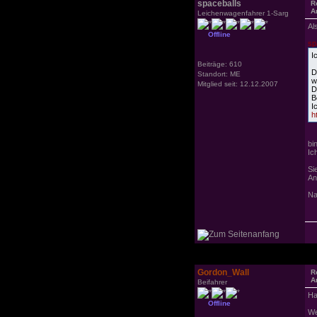
spaceballs
R
A
Leichenwagenfahrer 1-Sarg
Al
Offline
sp
I
Beiträge: 610
D
Standort: ME
w
Mitglied seit: 12.12.2007
D
B
I
h
bi
Ic
Si
An
Na
Gordon_Wall
R
A
Beifahrer
Ha
Offline
We