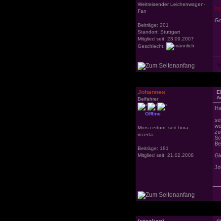
Weltreisender Leichenwagen-
ht
Fan
Go
Beiträge: 201
Standort: Stuttgart
Mitglied seit: 23.09.2007
Geschlecht:
Johannes
E
A
Beifahrer
Ha
Offline
se
we
Mors certum, sed hora
zu
incerta.
Sc
Be
Beiträge: 181
Mitglied seit: 21.02.2008
Gl
Jo