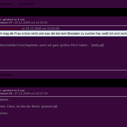
e: gestern in 3 sat
ntwort #7 -
26.12.2008 um 14:33:32
tocken) schrieb
on 25.12.2008 um 19:25:05:
ch mag die Frau schon nicht und was die bei nem Bestatter zu suchen hat, weiß ich erst recht ni
hrscheinlich Feuchtgebiete, wenn wir ganz großes Pech haben... [baby.gif]
e: gestern in 3 sat
ntwort #8 -
27.12.2008 um 10:27:29
lzeit....
nke, Flens, du bist der Beste [priester.gif]
ocken