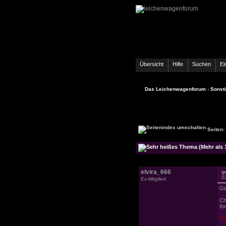
Übersicht
Hilfe
Suchen
Ei
Das Leichenwagenforum
›
Sonst
Seiten:
elvira_666
g
0
Ex-Mitglied
Ge
Ch
Ih
ht