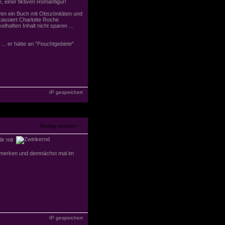
, einer fiktiven Romanfigur!
rfen ein Buch mit Obszönitäten und
kassiert Charlotte Roche
lhaften Inhalt nicht sparen ...
. er hätte an "
Feuchtgebiete
"
IP gespeichert
dir mit
r merken und demnächst mal im
IP gespeichert