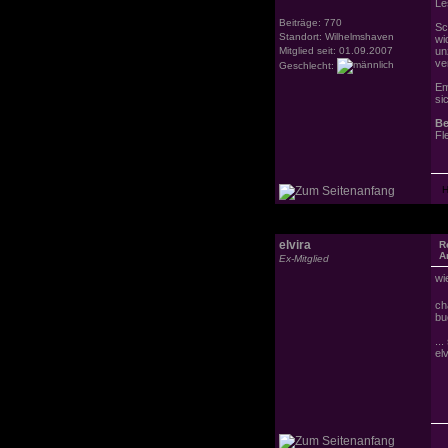
Le
Beiträge: 770
Sc
Standort: Wilhelmshaven
wi
Mitglied seit: 01.09.2007
un
ve
Geschlecht:
Em
si
Be
Fl
elvira
R
A
Ex-Mitglied
wi
ch
bu
..
elv