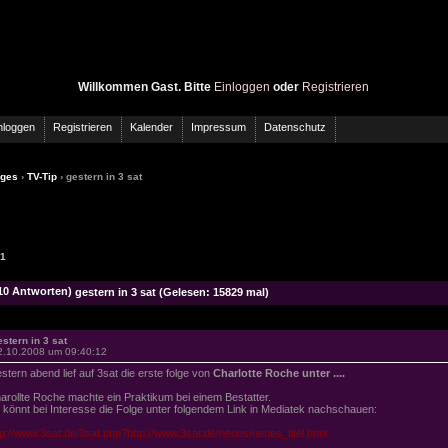
Willkommen Gast. Bitte
Einloggen
oder
Registrieren
nloggen
Registrieren
Kalender
Impressum
Datenschutz
iges
›
TV-Tip
› gestern in 3 sat
 1
gestern in 3 sat (Gelesen: 15829 mal)
estern in 3 sat
2.10.2008 um 09:40:12
stern abend lief auf 3sat die erste folge von
Charlotte Roche unter ....
arollte Roche machte ein Praktikum bei einem Bestatter.
r könnt bei Interesse die Folge unter folgendem Link in Mediatek nachschauen:
tp://www.3sat.de/3sat.php?http://www.3sat.de/neues/neues_titel.html