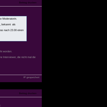
te Moderatorin.
l, bekannt als
was nach 23.00 einen
ht worden.
e Interviewer, die nicht mal die
IP gespeichert
: