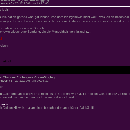
harlotte Roche goes Grave-Digging
ntwort #5 -
25.12.2008 um 19:25:05
hlzeit...
audia hat da gerade was gefuznden, von dem ich irgendwie nicht weiß, was ich da halten soll
h mag die Frau schon nicht und was die bei nem Bestatter zu suchen hat, weiß ich erst recht nic
formation meets dumme Sprüche.....
gendwie wieder eine Sendung, die die Menschheit nicht braucht.....
NK
ocken
e: Charlotte Roche goes Grave-Digging
ntwort #6 -
26.12.2008 um 09:08:21
ch!
h ...
ich empfand den Beitrag nicht als so schlimm, war OK für meinen Geschmack! Gerne ge
il Sie auf mich einfach natürlich, offen und ehrlich wirkt!
nweis:
b Deinen Hinweis mal an einen bestehenden angehängt. [wink3.gif]