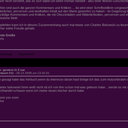
ser nicht versteht, das es sich dabei um einen Roman handelt - also einer fiktiven Geschichte
hön sind auch die ganzen Kommentare und Kritiken ... da wird einer Schriftstellerin vorgewo
derlichen, perversen und ekelhaften Inhalt auf den Markt geworfen zu haben - im Gegenzug 
zählige Kommentare und Kritiken, die mit Obszönitäten und Widerlichkeiten, perversen und eke
rkehrte Welt!
pfehlen kann ich in diesem Zusammenhang auch mal etwas von Charles Bokowski zu lesen ..
cher seine Freude gehabt.
ste Grüße
ens
e: gestern in 3 sat
ntwort #11 -
28.12.2008 um 13:32:41
e gesagt habe das hörbuch,wenn du interesse daran hast bringe ich das zum mutzenbraten 
arles bokowski hmm weiß nicht ob ich von ihm schon mal was gelesen habe ...werde es mi
chhandel schauen wenn ich meine neuen bücher durch habe
. see you soon
ira