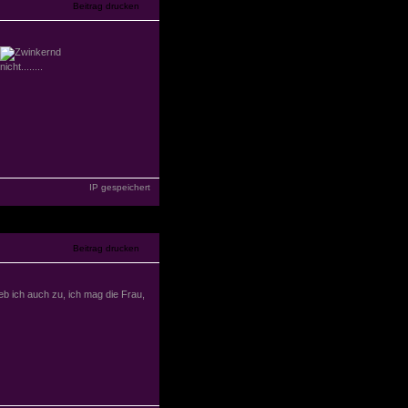
ht........
IP gespeichert
b ich auch zu, ich mag die Frau,