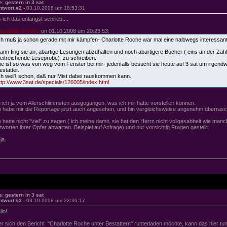
e: gestern in 3 sat
ntwort #2 -
03.10.2008 um 18:53:31
s ich das unlängst schrieb....
aceballs schrieb
on 01.10.2008 um 20:23:53:
ch muß ja schon gerade mit mir kämpfen- Charlotte Roche war mal eine halbwegs interessan
ann fing sie an, abartige Lesungen abzuhalten und noch abartigere Bücher ( eins an der Zah
eitreichende Leseprobe) zu schreiben.
ie ist so was von weg vom Fenster bei mir- jedenfalls besucht sie heute auf 3 sat um irgend
estatter.
ch weiß schon, daß nur Mist dabei rauskommen kann.
ttp://www.3sat.de/specials/126005/index.html
n ich ja vom Allerschlimmsten ausgegangen, was ich mir hätte vorstellen können.
h habe mir die Reportage jetzt auch angesehen, und bin vergleichsweise angenehm überrasc
e hatte nicht "viel" zu sagen ( ich meine damit, sie hat den Herrn nicht vollgesabbelt wie manch
tworten ihrer Opfer abwarten. Beispiel auf Anfrage) und nur vorsichtig Fragen gestellt.
ja.
e: gestern in 3 sat
ntwort #3 -
03.10.2008 um 23:36:17
llo!
r sich den Bericht "Charlotte Roche unter Bestattern" runterladen möchte, kann das hier tun