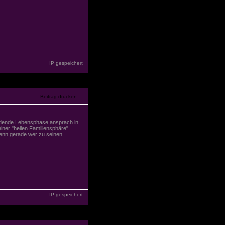
IP gespeichert
heidende Lebensphase ansprach in
ner "heilen Familiensphäre"
enn gerade wer zu seinen
IP gespeichert