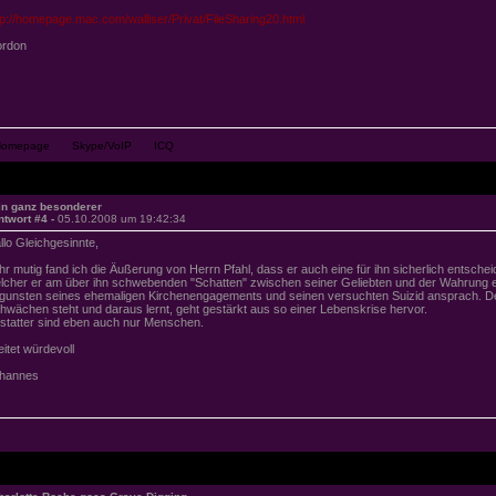
tp://homepage.mac.com/walliser/Privat/FileSharing20.html
rdon
in ganz besonderer
ntwort #4 -
05.10.2008 um 19:42:34
llo Gleichgesinnte,
hr mutig fand ich die Äußerung von Herrn Pfahl, dass er auch eine für ihn sicherlich entsc
lcher er am über ihn schwebenden "Schatten" zwischen seiner Geliebten und der Wahrung ei
gunsten seines ehemaligen Kirchenengagements und seinen versuchten Suizid ansprach. D
hwächen steht und daraus lernt, geht gestärkt aus so einer Lebenskrise hervor.
statter sind eben auch nur Menschen.
eitet würdevoll
hannes