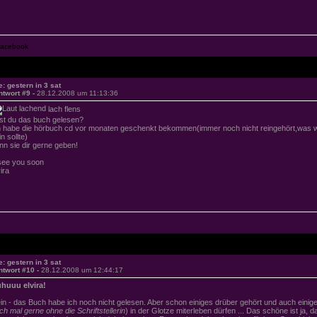
e: gestern in 3 sat
ntwort #9 -
28.12.2008 um 11:13:36
lach flens
st du das buch gelesen?
h habe die hörbuch cd vor monaten geschenkt bekommen(immer noch nicht reingehört,was wo
n sollte)
nn sie dir gerne geben!
.see you soon
ira
e: gestern in 3 sat
ntwort #10 -
28.12.2008 um 12:44:17
huuu elvira!
in - das Buch habe ich noch nicht gelesen. Aber schon einiges drüber gehört und auch eini
ch mal gerne ohne die Schriftstellerin
) in der Glotze miterleben dürfen ... Das schöne ist ja, 