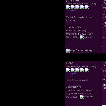
(stocken)
C
A
Leichenwagenfahrer 1-Sarg
Ma
Offline
Cl
Einmal Schwede, immer
Ic
Schwede
In
Ir
Beiträge: 935
Standort: Duisburg
LI
Mitglied seit: 24.09.2007
st
Geschlecht:
Flens
R
A
Leichenwagenfahrer 1-Sarg
Ta
Offline
oc
we
Das Flens`t gewaltig!
Hi
Beiträge: 770
Ha
Standort: Wilhelmshaven
Mitglied seit: 01.09.2007
Geschlecht: