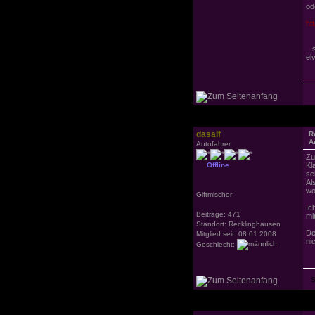
od
ht
..
elv
dasalf
R
A
Autofahrer
Zu
Offline
Kl
se
Al
wo
Giftmischer
Ic
Beiträge: 471
mi
Standort: Recklinghausen
De
Mitglied seit: 08.01.2008
ni
Geschlecht: