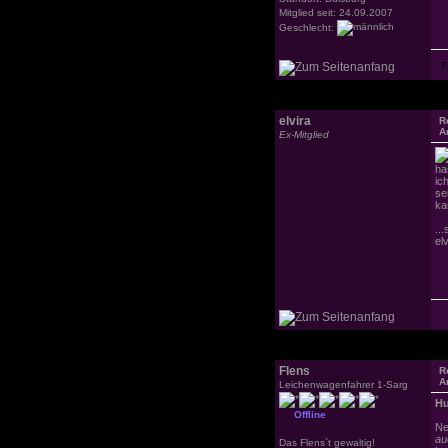
Mitglied seit: 24.09.2007
Geschlecht:
elvira
R
A
Ex-Mitglied
ha
ic
sei
ka
..
elv
Flens
R
A
Leichenwagenfahrer 1-Sarg
Hu
Offline
Ne
au
Das Flens`t gewaltig!