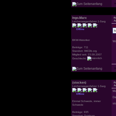
Ingo.Marx
R
A
Leichenwagenfahrer 1-Sarg
(s
Offline
I
BKW-Historiker
Wa
Beiträge: 711
Standort: IMCDb.org
Mitglied seit: 23.09.2007
Geschlecht:
(stocken)
R
A
Leichenwagenfahrer 1-Sarg
Mah
Offline
Da
Einmal Schwede, immer
st
Schwede
Beiträge: 935
Standort: Duisburg