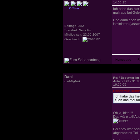
14:55:25
Offline
Ich habe das hier
mal raus bei Gele
Und dann eben wi
laminieren (lassen
Beiträge: 382
Standort: Neu-Ulm
Mitglied seit: 23.09.2007
Geschlecht:
Dani
Re: "Bestatter im
Ex-Mitglied
Antwort #3 -
31.0
16:29:05
Bloodsmurf schri
Ich habe das hie
such das mal rau
Oh ja, bitte !!!
Das wäre toll! Auc
Bei ebay war oder
abgeranztes Teil 