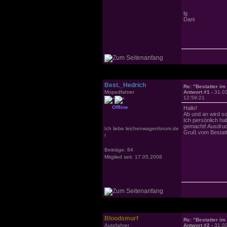
lg
Dani
Best._Hedrich
Re: "Bestatter im
Mopedfahrer
Antwort #1 -
31.0
12:59:21
Offline
Hallo!
Ab und an wird s
Ich persönlich hab
gemacht! Ausdruck
Ich liebe leichenwagenforum.de
Gruß vom Bestatt
!
Beiträge: 84
Mitglied seit: 17.05.2008
Bloodsmurf
Re: "Bestatter im
Autofahrer
Antwort #2 -
31.0