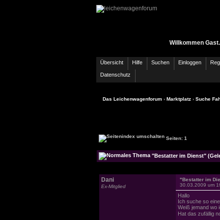
Willkommen Gast.
Übersicht
Hilfe
Suchen
Einloggen
Regi
Datenschutz
Das Leichenwagenforum
›
Marktplatz
›
Suche Fah
Seiten: 1
"Bestatter im Dienst" (Gel
Dani
"Bestatter im Di
30.03.2009 um 1
Ex-Mitglied
Hallo
Ich suche so eine
Weiß jemand wo 
Hat das zufällig 