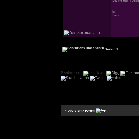
Danke euch beide
lg
Dani
Seiten: 1
Bookmarks
:
« Übersicht
‹ Forum