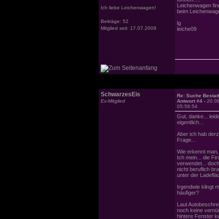
Leichenwagen find
Ich liebe Leichenwagen!
beim Leichenwag
Beiträge: 52
lg
Mitglied seit: 17.07.2009
leiche09
SchwarzesEis
Re: Suche Bestat
Ex-Mitglied
Antwort #4 -
20.0
05:56:54
Gut, danke... lei
eigentlich...
Aber ich hab derz
Frage...
Wie erkennt man, 
Ich mein... die 
verwendet... doch 
nicht beruflich b
unter der Ladeflä
Irgendwie klingt
häufiger?
Laut Autobeschrei
noch keine vernün
hintere Fenster k