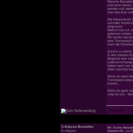
Manche Bestatter
und wenn dieses 
werden soll, wie
man das Auto viell
Die bekannteste V
normaler Kombi e
eingesetzt.
Welsch hat u.A. e
gelassen (neben
Mir wurde mal ein
eine Trennwand un
noch die Rückban
Zurück zu deiner
In den meisten E
Begierde eine sol
Ladeverrichtungen
haben auch nur ei
Seite rutschen ka
Wenn du einen Be
Trennwand amputie
kommt...
Wenn du ganz si
zeig sie uns - 
S-Klasse-Bestatter
Re: Suche Bestat
Ex-Mitglied
Antwort #6 -
10.0