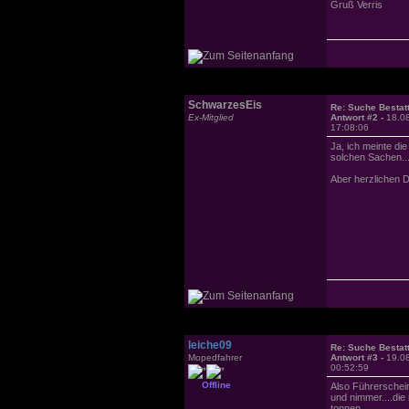
Gruß Verris
SchwarzesEis
Re: Suche Bestat
Ex-Mitglied
Antwort #2 -
18.0
17:08:06
Ja, ich meinte die
solchen Sachen..
Aber herzlichen D
leiche09
Re: Suche Bestat
Mopedfahrer
Antwort #3 -
19.0
00:52:59
Offline
Also Führerschein 
und nimmer....die
tonnen.....