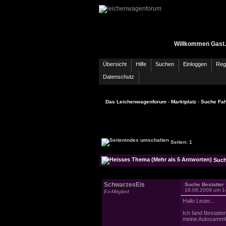
Willkommen Gast.
Übersicht
Hilfe
Suchen
Einloggen
Regi
Datenschutz
Das Leichenwagenforum
›
Marktplatz
›
Suche Fah
Seiten: 1
Suche
SchwarzesEis
Suche Bestatter
18.08.2009 um 1
Ex-Mitglied
Hallo Leute...
Ich fand Bestatte
meine Autosamml