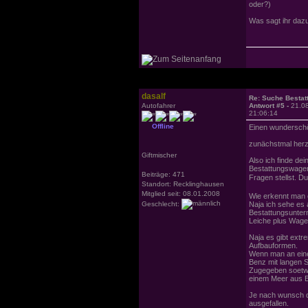
oder?)
Was sagt ihr daz
dasalf
Re: Suche Bestat
Autofahrer
Antwort #5 -
21.0
21:06:14
Offline
Einen wundersch
zunächstmal herz
Giftmischer
Also ich finde de
Bestattungswagen
Beiträge: 471
Fragen stellst. 
Standort: Recklinghausen
Mitglied seit: 08.01.2008
Wie erkennt man
Geschlecht:
Naja ich sehe es
Bestattungsunter
Leiche plus Wage
Naja es gibt extr
Aufbauformen.
Wenn man an ein
Benz mit langen 
Zugegeben soetwas
einem Meer aus E
Je nach wunsch d
ausgefallen.