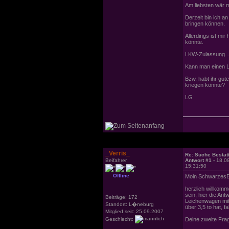
Am liebsten wär m
Derzeit bin ich a
bringen können.
Allerdings ist mi
könnte.
LKW-Zulassung...
Kann man einen 
Bzw. habt ihr gut
kriegen könnte?
LG
_Verris_
Re: Suche Bestat
Beifahrer
Antwort #1 -
18.0
15:31:50
Offline
Moin SchwarzesE
herzlich willkomm
sein, hier die An
Beiträge: 172
Leichenwagen mit
Standort: L�neburg
über 3,5 to hat, f
Mitglied seit: 25.09.2007
Geschlecht:
Deine zweite Frag