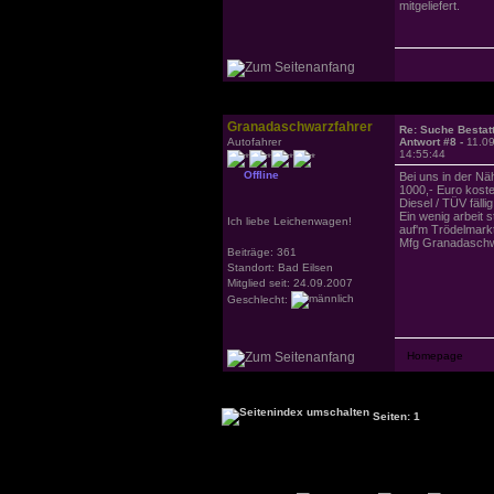
mitgeliefert.
Granadaschwarzfahrer
Re: Suche Bestat
Autofahrer
Antwort #8 -
11.0
14:55:44
Offline
Bei uns in der Nä
1000,- Euro koste
Diesel / TÜV fällig 
Ein wenig arbeit s
Ich liebe Leichenwagen!
auf'm Trödelmarkt 
Mfg Granadaschw
Beiträge: 361
Standort: Bad Eilsen
Mitglied seit: 24.09.2007
Geschlecht:
Seiten: 1