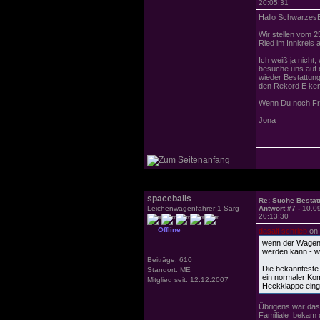
20:05:31
Hallo SchwarzesE
Wir stellen vom 
Ried im Innkreis 
Ich weiß ja nicht
besuche uns auf 
wieder Bestattun
den Rekord E ken
Wenn Du noch Fra
Jona
spaceballs
Re: Suche Bestat
Leichenwagenfahrer 1-Sarg
Antwort #7 -
10.0
20:13:30
Offline
dasalf schrieb
on 
wenn der Wagen 
werden kann - war
Beiträge: 610
Die bekannteste 
Standort: ME
ein normaler Kom
Mitglied seit: 12.12.2007
Heckklappe eing
Übrigens war das
Familiale bekam 