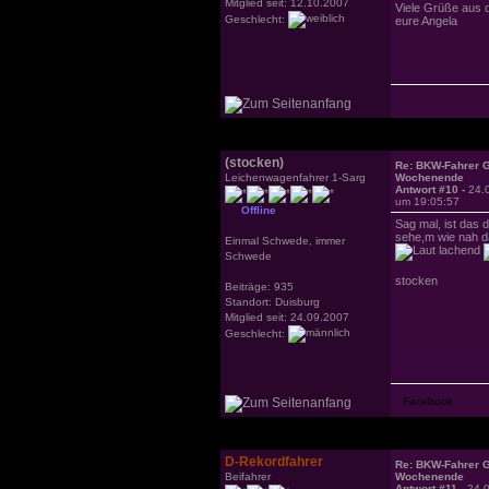
Mitglied seit: 12.10.2007
Viele Grüße aus 
Geschlecht:
eure Angela
(stocken)
Re: BKW-Fahrer Gr
Leichenwagenfahrer 1-Sarg
Wochenende
Antwort #10 -
24.
um 19:05:57
Offline
Sag mal, ist das 
sehe,m wie nah da
Einmal Schwede, immer
Schwede
stocken
Beiträge: 935
Standort: Duisburg
Mitglied seit: 24.09.2007
Geschlecht:
D-Rekordfahrer
Re: BKW-Fahrer Gr
Beifahrer
Wochenende
Antwort #11 -
24.