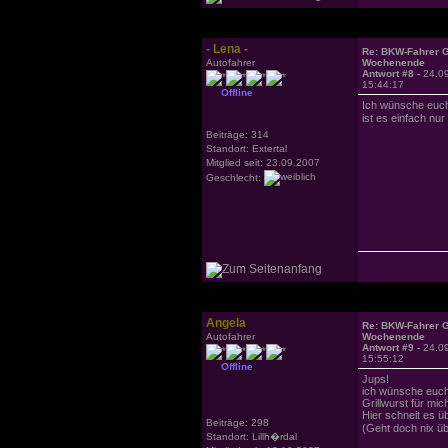
- Lena -
Re: BKW-Fahrer Gr
Autofahrer
Wochenende
Antwort #8 -
24.0
15:44:17
Offline
Ich wünsche euch
ist es einfach n
Beiträge: 314
Standort: Extertal
Mitglied seit: 23.09.2007
Geschlecht:
Angela
Re: BKW-Fahrer Gr
Autofahrer
Wochenende
Antwort #9 -
24.0
15:55:12
Offline
Jups!
ich wünsche euch e
Grillwurst für mich
Hier schneit es üb
Beiträge: 298
(Geht doch nix ü
Standort: Lillh�rdal