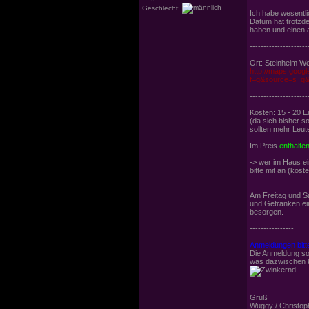
Geschlecht:
Ich habe wesentl
Datum hat trotzd
haben und einen a
---------------------
Ort: Steinheim We
http://maps.goog
f=q&source=s_q&
---------------------
Kosten: 15 - 20 E
(da sich bisher 
sollten mehr Leut
Im Preis
enthalte
-> wer im Haus ei
bitte mit an (koste
Am Freitag und Sa
und Getränken ein
besorgen.
----------------
Anmeldungen bitte
Die Anmeldung so
was dazwischen ko
Gruß
Wuggy / Christop