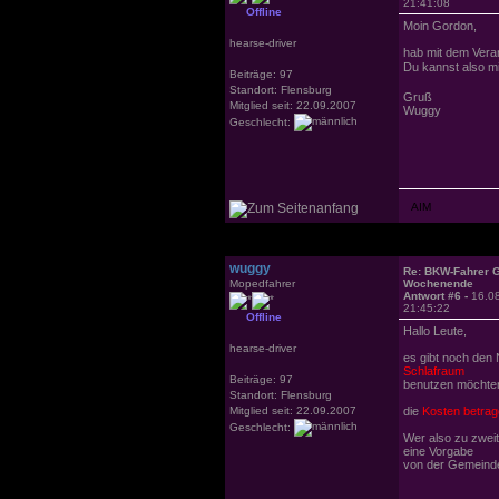
21:41:08
Offline
Moin Gordon,
hearse-driver
hab mit dem Veran
Du kannst also m
Beiträge: 97
Standort: Flensburg
Gruß
Mitglied seit: 22.09.2007
Wuggy
Geschlecht:
wuggy
Re: BKW-Fahrer Gr
Mopedfahrer
Wochenende
Antwort #6 -
16.0
21:45:22
Offline
Hallo Leute,
hearse-driver
es gibt noch den 
Schlafraum
Beiträge: 97
benutzen möchte
Standort: Flensburg
Mitglied seit: 22.09.2007
die
Kosten betrage
Geschlecht:
Wer also zu zweit
eine Vorgabe
von der Gemeind