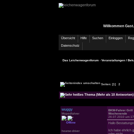
Willkommen Gast.
Übersicht
Hilfe
Suchen
Einloggen
Regi
Datenschutz
Das Leichenwagenforum
›
Veranstaltungen / Bek
Seiten:
[1]
2
wuggy
BKW-Fahrer Grill
Mopedfahrer
Wochenende
26.07.2010 um 17
Offline
Hallo Bestattung
Ich habe ehrlich 
hearse-driver
oder nicht.