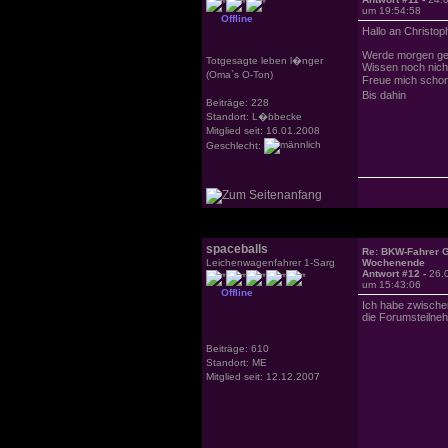
um 19:54:58
Offline
Hallo an Christop
Werde morgen geg
Totgesagte leben l�nger
Wissen noch nicht
(Oma`s O-Ton)
Freue mich schon
Bis dahin
Beiträge: 228
Standort: L�bbecke
Mitglied seit: 16.01.2008
Geschlecht:
spaceballs
Re: BKW-Fahrer Gr
Leichenwagenfahrer 1-Sarg
Wochenende
Antwort #12 -
26.
um 15:43:06
Offline
Ich habe zwischen
die Forumsteilneh
Beiträge: 610
Standort: ME
Mitglied seit: 12.12.2007