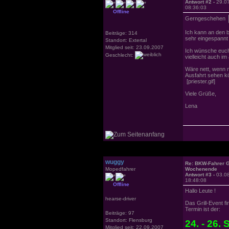
Antwort #2 -
29.0
08:36:03
Offline
Gerngeschehen
Ich kann an den b
Beiträge: 314
sehr eingespannt 
Standort: Extertal
Mitglied seit: 23.09.2007
Ich wünsche euch 
Geschlecht:
vielleicht auch i
Wäre nett, wenn m
Ausfahrt sehen kö
[priester.gif]
Viele Grüße,
Lena
wuggy
Re: BKW-Fahrer Gr
Mopedfahrer
Wochenende
Antwort #3 -
03.0
18:48:08
Offline
Hallo Leute !
hearse-driver
Das Grill-Event fin
Termin ist der:
Beiträge: 97
Standort: Flensburg
24. - 26. 
Mitglied seit: 22.09.2007