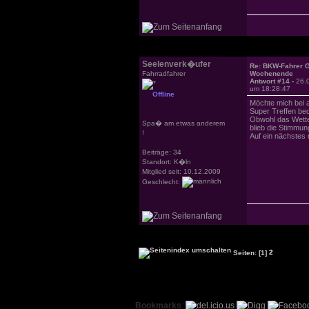
Seelenverk�ufer
Re: BKW-Fahrer Gr
Fahrradfahrer
Wochenende
Antwort #14 -
26.
um 18:28:47
Offline
Möchte mich bei a
Super Treffen be
Obwohl das Wetter
Spa� am etwas anderem
blieb die Stimmu
!
Auf ein nächstes 
Beiträge: 34
Standort: K�ln
Mitglied seit: 10.12.2009
Geschlecht:
Seiten:
[1]
2
Bookmarks
: