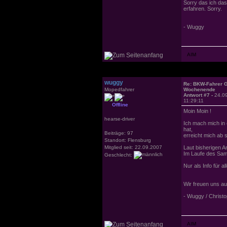
Sorry das ich das
erfahren. Sorry.
- Wuggy
wuggy
Re: BKW-Fahrer Gr
Mopedfahrer
Wochenende
Antwort #7 -
24.0
11:29:11
Offline
Moin Moin !
hearse-driver
Ich mach mich in
hat,
Beiträge: 97
erreicht mich ab 
Standort: Flensburg
Mitglied seit: 22.09.2007
Laut bisherigen A
Im Laufe des Sa
Geschlecht:
Nur als Info für 
Wir freuen uns au
- Wuggy / Christ