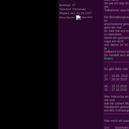
So wie ich das im
Beiträge: 97
der
Standort: Flensburg
Teilnehmer ansch
Mitglied seit: 22.09.2007
Ein Bestattungsw
Geschlecht:
ist
anscheinend genau
gern ein mal
im Jahr mit uns t
zu bemühen,
damit ein sponta
sage ich nicht
wer dieser 'er' i
ja
vielleicht schon ei
Es handelt sich a
finden.
---------------------
Es gibt dafür vie
17. - 19.09. 2010
24. - 26.09.2010
08. - 10.10.2010
15. - 17.10.2010
Wer Interesse an 
mir und
teilt mir seinen 
Häufigsten gewü
werden (vorausge
---------------------
Hier noch ein paa
Ort: Steinheim (