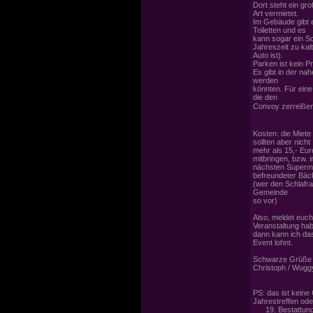
Dort steht ein gr
Art vermietet.
Im Gebäude gibt 
Toiletten und es
kann sogar ein Sc
Jahreszeit zu kalt
Auto ist).
Parken ist kein P
Es gibt in der n
werden
könnten. Für eine 
die den
Convoy zerreiße
Kosten: die Miete
sollten aber nicht
mehr als 15,- Eur
mitbringen, bzw. 
nächsten Superma
befreundeter Bäc
(wer den Schlafra
Gemeinde
so vor)
Also, meldet euch 
Veranstaltung hab
dann kann ich das
Event lohnt.
Schwarze Grüße a
Christoph / Wug
PS: das ist kein
Jahrestreffen ode
19. Bestattungsw