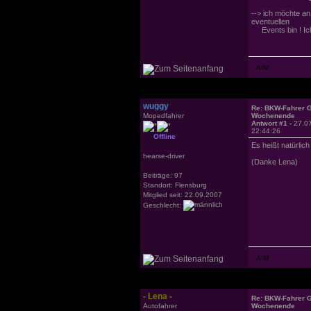
--> ich möchte an
eventuellen
Events bin ! Ich 
wuggy
Re: BKW-Fahrer Gr
Mopedfahrer
Wochenende
Antwort #1 -
27.0
22:44:26
Offline
Es heißt natürlic
hearse-driver
(Danke Lena)
Beiträge: 97
Standort: Flensburg
Mitglied seit: 22.09.2007
Geschlecht:
- Lena -
Re: BKW-Fahrer Gr
Autofahrer
Wochenende