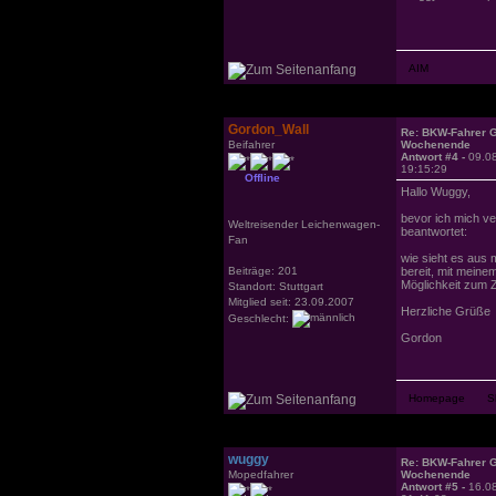
Gordon_Wall
Re: BKW-Fahrer Gr
Beifahrer
Wochenende
Antwort #4 -
09.0
19:15:29
Offline
Hallo Wuggy,
bevor ich mich ve
Weltreisender Leichenwagen-
beantwortet:
Fan
wie sieht es aus
Beiträge: 201
bereit, mit meine
Möglichkeit zum Z
Standort: Stuttgart
Mitglied seit: 23.09.2007
Herzliche Grüße
Geschlecht:
Gordon
wuggy
Re: BKW-Fahrer Gr
Mopedfahrer
Wochenende
Antwort #5 -
16.0