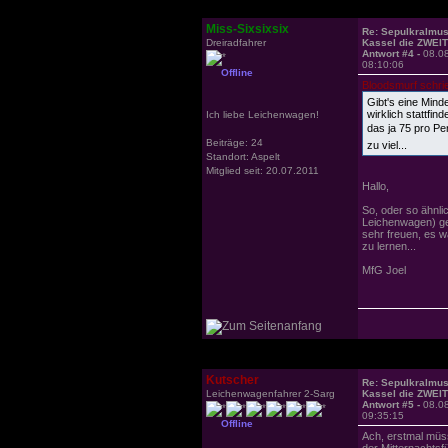
Miss-Sixsixsix
Re: Sepulkralmu
Dreiradfahrer
Kassel die ZWEI
Antwort #4 -
08.0
08:10:06
Offline
Bloodsmurf schri
Gibt's eine Mind
wirklich stattfi
Ich liebe Leichenwagen!
das ja 75 pro P
Beiträge: 24
zu viel...
Standort: Aspelt
Mitglied seit: 20.07.2011
Hallo,
So, oder so ähnli
Leichenwagen) ge
sehr freuen, es 
zu lernen...
MfG Joel
Kutscher
Re: Sepulkralmu
Leichenwagenfahrer 2-Sarg
Kassel die ZWEI
Antwort #5 -
08.0
09:35:15
Offline
Ach, erstmal müs
der Mitternachtsf