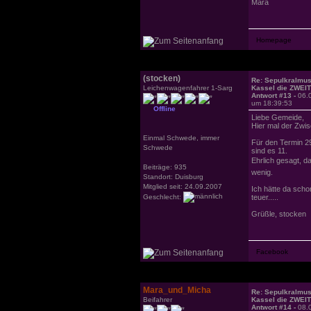
Mara
(stocken)
Re: Sepulkralmu
Leichenwagenfahrer 1-Sarg
Kassel die ZWEI
Antwort #13 -
06.
um 18:39:53
Offline
Liebe Gemeide,
Hier mal der Zwi
Einmal Schwede, immer
Für den Termin 29
Schwede
sind es 11.
Ehrlich gesagt, d
Beiträge: 935
wenig.
Standort: Duisburg
Mitglied seit: 24.09.2007
Ich hätte da scho
Geschlecht:
teuer.....
Grüßle, stocken
Mara_und_Micha
Re: Sepulkralmu
Beifahrer
Kassel die ZWEI
Antwort #14 -
08.