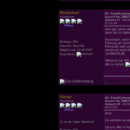
Bloodsmurf
Re: Sepulkralmu
Autofahrer
Kassel die ZWEI
Antwort #7 -
09.0
07:51:34
Offline
Also gut, wenn wi
dann bin ich dabe
Ansonsten, wenn
Beiträge: 382
Führung am Sonnt
Standort: Neu-Ulm
Personen sein sol
Mitglied seit: 23.09.2007
würde ich dann eh
[smilie028.gif]
Geschlecht:
Wären ja nur 400
alle zu sehen
Gunnar
Re: Sepulkralmu
Autofahrer
Kassel die ZWEI
Antwort #8 -
09.0
08:35:59
Offline
Moin.
Da würdest du ab
21 ist die halbe Wahrheit!
mit uns allen in 
Beiträge: 296