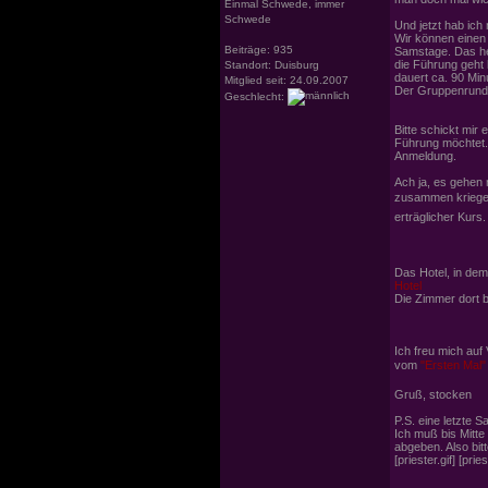
Einmal Schwede, immer
Schwede
Und jetzt hab ich
Wir können einen
Beiträge: 935
Samstage. Das he
die Führung geht
Standort: Duisburg
dauert ca. 90 Min
Mitglied seit: 24.09.2007
Der Gruppenrundum
Geschlecht:
Bitte schickt mir 
Führung möchtet. 
Anmeldung.
Ach ja, es gehen
zusammen kriegen,
erträglicher Kurs
Das Hotel, in dem
Hotel
Die Zimmer dort bu
Ich freu mich auf 
vom
"Ersten Mal"
Gruß, stocken
P.S. eine letzte 
Ich muß bis Mitt
abgeben. Also bit
[priester.gif] [pries