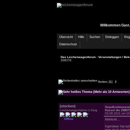
Willkommen Gast.
Übersicht
Hilfe
Suchen
Einloggen
Regi
Datenschutz
Das Leichenwagenforum
›
Veranstaltungen / Bek
ZWEITE
Seiten:
[1]
2
(stocken)
Sepulkralmuseum
Leichenwagenfahrer 1-Sarg
Kassel die ZWEI
03.08.2011 um 10
Offline
Mahlzeit....
Irgendwer hat auf
man doch mal wie