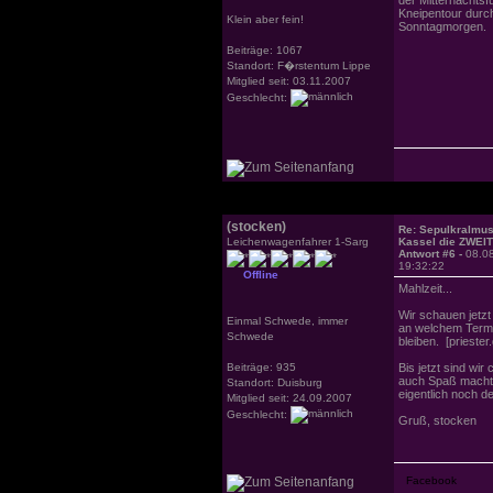
Kneipentour dur
Klein aber fein!
Sonntagmorgen.
Beiträge: 1067
Standort: F�rstentum Lippe
Mitglied seit: 03.11.2007
Geschlecht:
(stocken)
Re: Sepulkralmu
Leichenwagenfahrer 1-Sarg
Kassel die ZWEI
Antwort #6 -
08.0
19:32:22
Offline
Mahlzeit...
Wir schauen jetzt
Einmal Schwede, immer
an welchem Termi
Schwede
bleiben. [priester.
Beiträge: 935
Bis jetzt sind wi
auch Spaß macht u
Standort: Duisburg
eigentlich noch der
Mitglied seit: 24.09.2007
Geschlecht:
Gruß, stocken