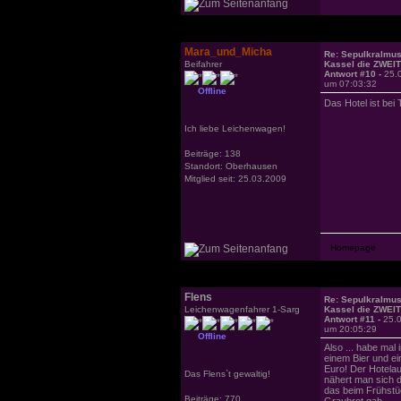
Mara_und_Micha
Re: Sepulkralmu
Beifahrer
Kassel die ZWEI
Antwort #10 -
25.
um 07:03:32
Offline
Das Hotel ist bei
Ich liebe Leichenwagen!
Beiträge: 138
Standort: Oberhausen
Mitglied seit: 25.03.2009
Flens
Re: Sepulkralmu
Leichenwagenfahrer 1-Sarg
Kassel die ZWEI
Antwort #11 -
25.
um 20:05:29
Offline
Also ... habe mal 
einem Bier und ei
Euro! Der Hotelau
Das Flens`t gewaltig!
nähert man sich d
das beim Frühstüc
Beiträge: 770
Graubrot gab.