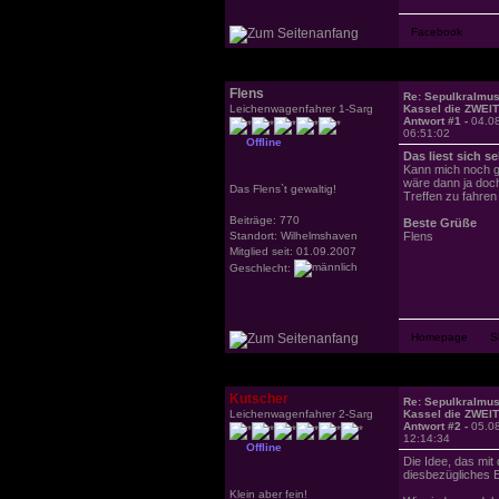
Flens
Re: Sepulkralmu
Leichenwagenfahrer 1-Sarg
Kassel die ZWEI
Antwort #1 -
04.0
06:51:02
Offline
Das liest sich se
Kann mich noch g
wäre dann ja doch
Das Flens`t gewaltig!
Treffen zu fahren
Beiträge: 770
Beste Grüße
Standort: Wilhelmshaven
Flens
Mitglied seit: 01.09.2007
Geschlecht:
Kutscher
Re: Sepulkralmu
Leichenwagenfahrer 2-Sarg
Kassel die ZWEI
Antwort #2 -
05.0
12:14:34
Offline
Die Idee, das mit
diesbezügliches E
Klein aber fein!