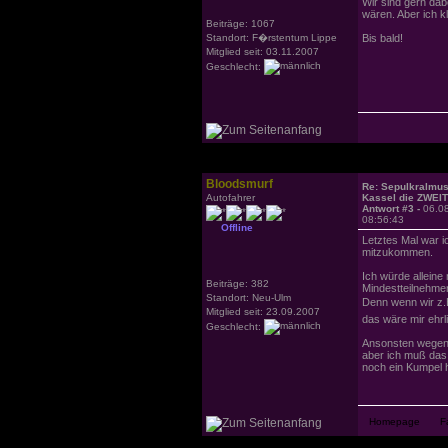
Wir sind gern dab
wären. Aber ich k
Beiträge: 1067
Standort: F�rstentum Lippe
Bis bald!
Mitglied seit: 03.11.2007
Geschlecht:
Bloodsmurf
Re: Sepulkralmu
Autofahrer
Kassel die ZWEI
Antwort #3 -
06.0
08:56:43
Offline
Letztes Mal war ic
mitzukommen.
Ich würde alleine
Beiträge: 382
Mindestteilnehmerz
Standort: Neu-Ulm
Denn wenn wir z.
Mitglied seit: 23.09.2007
das wäre mir ehrl
Geschlecht:
Ansonsten wegen d
aber ich muß das
noch ein Kumpel h