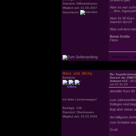
Standort: Wilhelmshaven
Aber es war schnu
Mitglied seit: 01.09.2007
... öhm, Ingostyle!
Geschlecht:
Aber für 80 Euro 
machen durch!
Was soll denn bei
Beste Grüße
Flens
Mara_und_Micha
Re: Sepulkralmu
Beifahrer
Kassel die ZWEI
Antwort #12 -
30.
um 07:41:24
Offline
aktueller Kurs 69 
Ich liebe Leichenwagen!
zum Jahrestreffe
Kollegen sind bege
Beiträge: 138
liegt aber etwas 
Standort: Oberhausen
Mitglied seit: 25.03.2009
Am billigsten dürf
zum Schlafen lang
Gruß