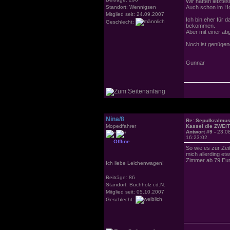
Wir hatten letzte
Standort: Wennigsen
Auch schon im Hot
Mitglied seit: 24.09.2007
Ich bin eher für
Geschlecht:
bekommen.
Aber mit einer ab
Noch ist genügend
Gunnar
Nina/8
Re: Sepulkralmu
Mopedfahrer
Kassel die ZWEI
Antwort #9 -
23.0
16:23:02
Offline
So wie es zur Ze
mich allerding etw
Zimmer ab 79 Euro
Ich liebe Leichenwagen!
Beiträge: 86
Standort: Buchholz i.d.N.
Mitglied seit: 05.10.2007
Geschlecht: