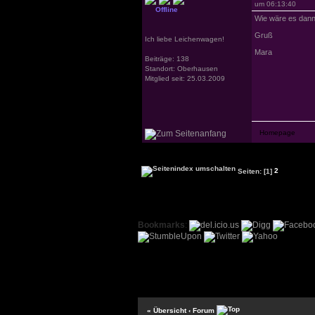
um 06:13:40
Offline
Wie wäre es dann
Gruß
Ich liebe Leichenwagen!
Mara
Beiträge: 138
Standort: Oberhausen
Mitglied seit: 25.03.2009
Seiten:
[1]
2
Bookmarks
:
« Übersicht
‹ Forum