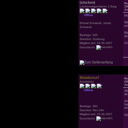
(stocken)
Re
Leichenwagenfahrer 1-Sarg
ZW
An
Offline
Ma
Wi
Einmal Schwede, immer
ei
Schwede
Bi
Beiträge: 935
de
Standort: Duisburg
Gr
Mitglied seit: 24.09.2007
Geschlecht:
Bloodsmurf
Re
Autofahrer
ZW
An
Offline
Al
ak
An
ha
Beiträge: 382
eh
Standort: Neu-Ulm
Mitglied seit: 23.09.2007
Wä
Geschlecht: