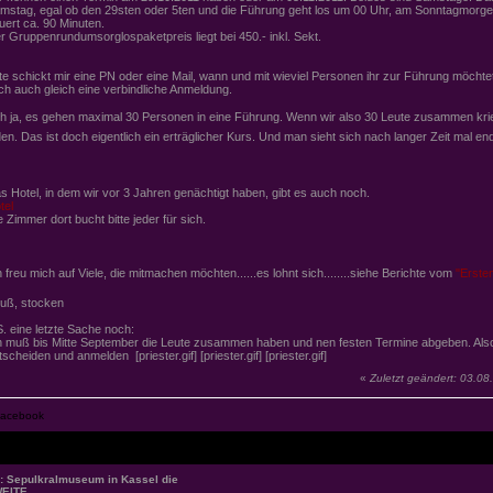
mstag, egal ob den 29sten oder 5ten und die Führung geht los um 00 Uhr, am Sonntagmorg
uert ca. 90 Minuten.
r Gruppenrundumsorglospaketpreis liegt bei 450.- inkl. Sekt.
tte schickt mir eine PN oder eine Mail, wann und mit wieviel Personen ihr zur Führung möcht
ch auch gleich eine verbindliche Anmeldung.
h ja, es gehen maximal 30 Personen in eine Führung. Wenn wir also 30 Leute zusammen krieg
den. Das ist doch eigentlich ein erträglicher Kurs. Und man sieht sich nach langer Zeit mal en
s Hotel, in dem wir vor 3 Jahren genächtigt haben, gibt es auch noch.
tel
e Zimmer dort bucht bitte jeder für sich.
h freu mich auf Viele, die mitmachen möchten......es lohnt sich........siehe Berichte vom
"Erste
uß, stocken
S. eine letzte Sache noch:
h muß bis Mitte September die Leute zusammen haben und nen festen Termine abgeben. Also 
tscheiden und anmelden [priester.gif] [priester.gif] [priester.gif]
«
Zuletzt geändert: 03.0
: Sepulkralmuseum in Kassel die
EITE