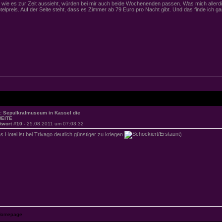
 wie es zur Zeit aussieht, würden bei mir auch beide Wochenenden passen. Was mich allerdi
telpreis. Auf der Seite steht, dass es Zimmer ab 79 Euro pro Nacht gibt. Und das finde ich ga
: Sepulkralmuseum in Kassel die
EITE
twort #10 -
25.08.2011 um 07:03:32
s Hotel ist bei Trivago deutlich günstiger zu kriegen
)