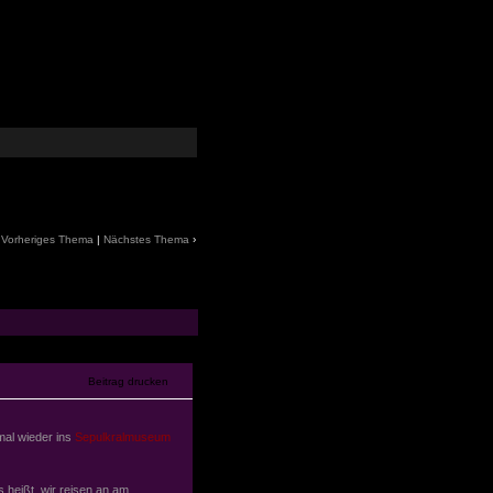
‹
Vorheriges Thema
|
Nächstes Thema
›
mal wieder ins
Sepulkralmuseum
heißt, wir reisen an am