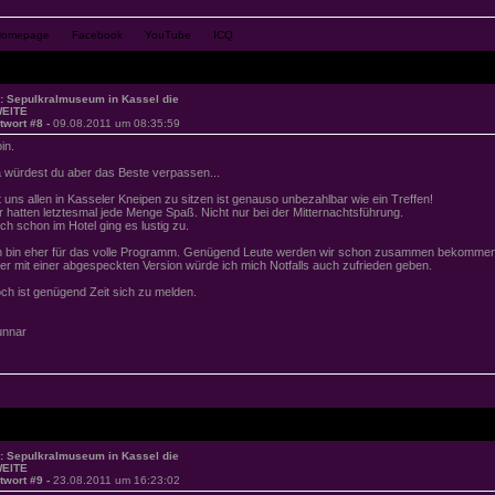
: Sepulkralmuseum in Kassel die
EITE
twort #8 -
09.08.2011 um 08:35:59
in.
 würdest du aber das Beste verpassen...
t uns allen in Kasseler Kneipen zu sitzen ist genauso unbezahlbar wie ein Treffen!
r hatten letztesmal jede Menge Spaß. Nicht nur bei der Mitternachtsführung.
ch schon im Hotel ging es lustig zu.
h bin eher für das volle Programm. Genügend Leute werden wir schon zusammen bekommen
er mit einer abgespeckten Version würde ich mich Notfalls auch zufrieden geben.
ch ist genügend Zeit sich zu melden.
nnar
: Sepulkralmuseum in Kassel die
EITE
twort #9 -
23.08.2011 um 16:23:02