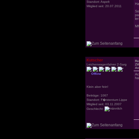
Standort: Aspelt
Ha
Mitglied seit: 20.07.2011
So
pa
ler
Mf
Kutscher
Re
Leichenwagenfahrer 2-Sarg
ZW
An
Offline
Ac
ha
Klein aber fein!
Beiträge: 1067
Standort: F�rstentum Lippe
Mitglied seit: 03.11.2007
Geschlecht: