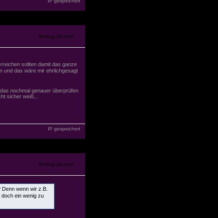
IP gespeichert
erreichen sollten damit das ganze
on und das wäre mir ehrlichgesagt
ß das nochmal genauer überprüfen
ht sicher weiß...
IP gespeichert
t? Denn wenn wir z.B.
 doch ein wenig zu