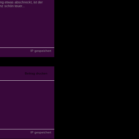
ng etwas abschreckt, ist der
nz schön teuer...
IP gespeichert
IP gespeichert