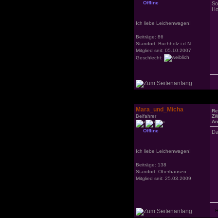
Offline
So
Ho
Ich liebe Leichenwagen!
Beiträge: 86
Standort: Buchholz i.d.N.
Mitglied seit: 05.10.2007
Geschlecht:
Mara_und_Micha
Re
Beifahrer
ZW
An
Offline
Da
Ich liebe Leichenwagen!
Beiträge: 138
Standort: Oberhausen
Mitglied seit: 25.03.2009