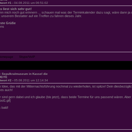
twort #1 -
04.08.2011 um 06:51:02
s liest sich sehr gut!
nn mich noch gut erinnern ... schauen mal was der Terminkalender dazu sagt, wäre dann ja 
t unserem Bestatter auf ein Treffen zu fahren dieses Jahr.
ste Grüße
ens
: Sepulkralmuseum in Kassel die
EITE
twort #2 -
05.08.2011 um 12:14:34
e Idee, das mit der Mitternachtsführung nochmal zu wiederholen, ist spitze! Dein diesbezügl
t es auch!
r sind gern dabei und ich glaube (bis jetzt), dass beide Termine für uns passend wären. Aber
ool1.gif]
s bald!