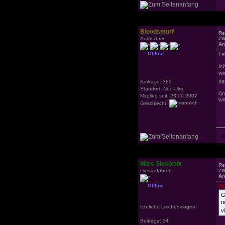
Bloodsmurf
Re
Autofahrer
ZW
An
Offline
Le
Ic
wi
da
Beiträge: 382
Standort: Neu-Ulm
An
Mitglied seit: 23.09.2007
we
Geschlecht:
Miss-Sixsixsix
Re
Dreiradfahrer
ZW
An
Offline
Bl
G
n
Ich liebe Leichenwagen!
vi
Beiträge: 24