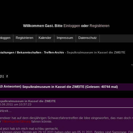
Willkommen Gast. Bitte
Einloggen
oder
Registrieren
nloggen
Registrieren
Kalender
Impressum
Datenschutz
taltungen / Bekanntschaften
›
Treffen-Archiv
› Sepulkralmuseum in Kassel die ZWEITE
[1]
2
Sepulkralmuseum in Kassel die ZWEITE (Gelesen: 40744 mal)
epulkralmuseum in Kassel die ZWEITE
3.08.2011 um 10:57:23
lzeit....
gendwer hat auf dem diesjährigen Schwarzfahrertreffen die Idee eingeworfen, das man doch 
r
Mitternachtsführung
fahren könnte.
d jetzt hab ich mich mal schlau gemacht.
r können einen Termin am 29.10.2011 haben oder am 05.11.2011. Beides sind Samstage. Das 