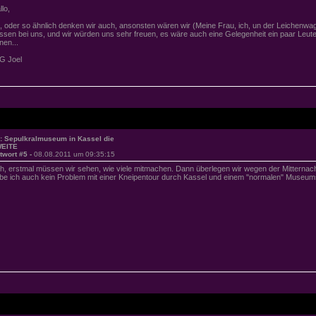
llo,
, oder so ähnlich denken wir auch, ansonsten wären wir (Meine Frau, ich, un der Leichenwa
ssen bei uns, und wir würden uns sehr freuen, es wäre auch eine Gelegenheit ein paar Le
nen...
G Joel
: Sepulkralmuseum in Kassel die
EITE
twort #5 -
08.08.2011 um 09:35:15
h, erstmal müssen wir sehen, wie viele mitmachen. Dann überlegen wir wegen der Mitternacht
be ich auch kein Problem mit einer Kneipentour durch Kassel und einem "normalen" Muse