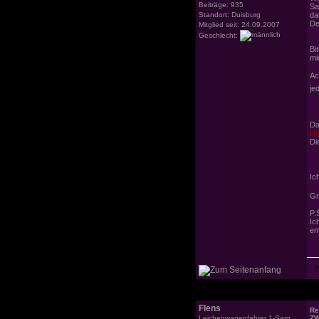
Beiträge: 935
Sa
Standort: Duisburg
da
De
Mitglied seit: 24.09.2007
Geschlecht:
Bi
mi
Ac
je
Da
Ho
Di
Ic
Gr
P.
Ic
en
Flens
Re
Leichenwagenfahrer 1-Sarg
ZW