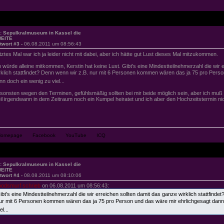
: Sepulkralmuseum in Kassel die
EITE
twort #3 -
06.08.2011 um 08:56:43
tztes Mal war ich ja leider nicht mit dabei, aber ich hätte gut Lust dieses Mal mitzukommen.
h würde alleine mitkommen, Kerstin hat keine Lust. Gibt's eine Mindestteilnehmerzahl die wir 
rklich stattfindet? Denn wenn wir z.B. nur mit 6 Personen kommen wären das ja 75 pro Pers
nn doch ein wenig zu viel...
sonsten wegen den Terminen, gefühlsmäßig sollten bei mir beide möglich sein, aber ich mu
il irgendwann in dem Zeitraum noch ein Kumpel heiratet und ich aber den Hochzeitstermin nic
: Sepulkralmuseum in Kassel die
EITE
twort #4 -
08.08.2011 um 08:10:06
oodsmurf schrieb
on 06.08.2011 um 08:56:43:
ibt's eine Mindestteilnehmerzahl die wir erreichen sollten damit das ganze wirklich stattfinde
ur mit 6 Personen kommen wären das ja 75 pro Person und das wäre mir ehrlichgesagt dann
el...