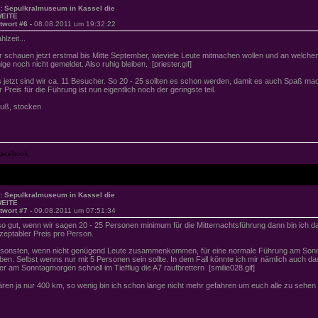
: Sepulkralmuseum in Kassel die
EITE
twort #6 -
08.08.2011 um 19:32:22
hlzeit...
r schauen jetzt erstmal bis Mitte September, wieviele Leute mitmachen wollen und an welc
nige noch nicht gemeldet. Also ruhig bleiben. [priester.gif]
s jetzt sind wir ca. 11 Besucher. So 20 - 25 sollten es schon werden, damit es auch Spaß mac
r Preis für die Führung ist nun eigentlich noch der geringste teil.
uß, stocken
: Sepulkralmuseum in Kassel die
EITE
twort #7 -
09.08.2011 um 07:51:34
so gut, wenn wir sagen 20 - 25 Personen minimum für die Mitternachtsführung dann bin ich d
zeptabler Preis pro Person.
sonsten, wenn nicht genügend Leute zusammenkommen, für eine normale Führung am Son
ben. Selbst wenns nur mit 5 Personen sein sollte. In dem Fall könnte ich mir nämlich auch d
er am Sonntagmorgen schnell im Tiefflug die A7 raufbrettern [smilie028.gif]
ren ja nur 400 km, so wenig bin ich schon lange nicht mehr gefahren um euch alle zu sehe