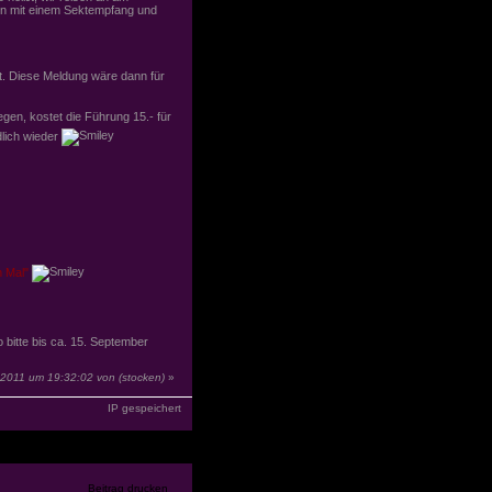
en mit einem Sektempfang und
et. Diese Meldung wäre dann für
en, kostet die Führung 15.- für
dlich wieder
n Mal"
bitte bis ca. 15. September
8.2011 um 19:32:02 von
(stocken)
»
IP gespeichert