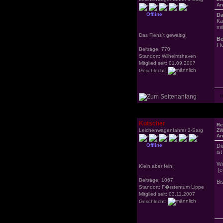
An
Offline
Da
Ka
mi
Das Flens`t gewaltig!
Be
Fl
Beiträge: 770
Standort: Wilhelmshaven
Mitglied seit: 01.09.2007
Geschlecht:
Kutscher
Re
Leichenwagenfahrer 2-Sarg
ZW
An
Offline
Di
is
Wi
Klein aber fein!
[c
Beiträge: 1067
Bi
Standort: F�rstentum Lippe
Mitglied seit: 03.11.2007
Geschlecht: