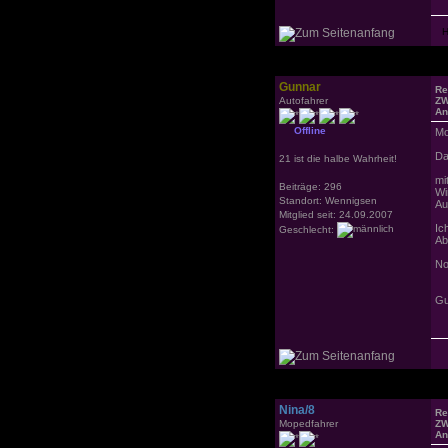
Gunnar
Re
Autofahrer
ZW
An
Offline
Mo
Da
21 ist die halbe Wahrheit!
mi
Beiträge: 296
Wi
Standort: Wennigsen
Au
Mitglied seit: 24.09.2007
Ic
Geschlecht:
Ab
No
Gu
Nina/8
Re
Mopedfahrer
ZW
An