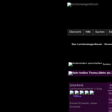
Übersicht
Hilfe
Suchen
Ei
Das Leichenwagenforum
›
Verans
Seiten:
(stocken)
S
0
Leichenwagenfahrer 1-Sarg
Mah
Offline
Ir
zu
Einmal Schwede, immer
Schwede
Un
Wi