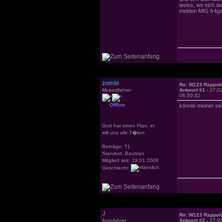
weiss, wo sich da
melden MfG fr4gs
zombi
Re: W123 Rappol
Mopedfahrer
Antwort #1 -
27.0
06:50:32
Offline
könnte meiner sei
Gott hat einen Plan, er
will uns alle T�ten
Beiträge: 71
Standort: Bautzen
Mitglied seit: 19.01.2008
Geschlecht:
J
Re: W123 Rappol
Autofahrer
Antwort #2 -
27.0