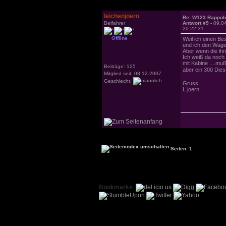
leichenjoern
Re: W123 Rappol
Beifahrer
Antwort #9 -
09.0
20:22:31
Offline
Weil ich einen Be
und ich den Wage
Aber wenn die ih
Ich weiß da noch
mit Kabine ....mu
Beiträge: 125
aber ein 300 Die
Mitglied seit: 08.12.2007
Geschlecht:
Gruss
L.joern
Seiten: 1
Bookmarks
: