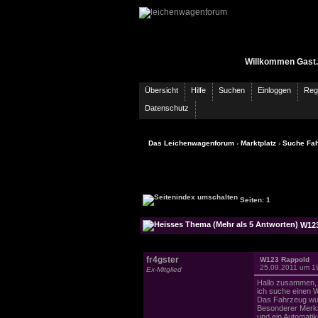
Willkommen Gast.
Übersicht
Hilfe
Suchen
Einloggen
Regi
Datenschutz
Das Leichenwagenforum
›
Marktplatz
›
Suche Fah
Seiten: 1
W123
fr4gster
W123 Rappold
25.09.2011 um 1
Ex-Mitglied
Hallo zusammen,
ich suche einen 
Das Fahrzeug wur
Besonderer Merkm
und ein Automatik