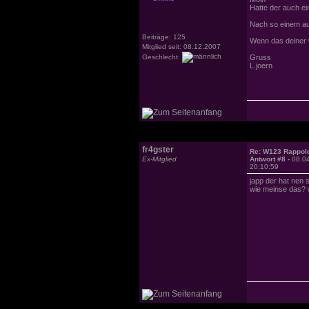
Hatte der auch e
Nach so einem au
Beiträge: 125
Wenn das deiner w
Mitglied seit: 08.12.2007
Geschlecht:
Gruss
L.joern
fr4gster
Re: W123 Rappol
Ex-Mitglied
Antwort #8 -
08.0
20:10:59
japp der hat nen
wie meinse das? 