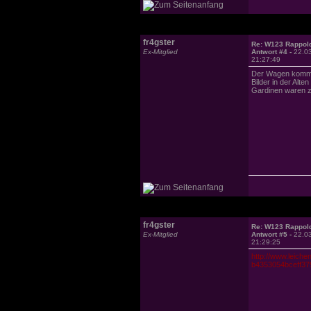
fr4gster
Re: W123 Rappol
Ex-Mitglied
Antwort #4 -
22.0
21:27:49
Der Wagen kommt 
Bilder in der Alt
Gardinen waren zu
fr4gster
Re: W123 Rappol
Ex-Mitglied
Antwort #5 -
22.0
21:29:25
http://www.leich
b4353054bceff379