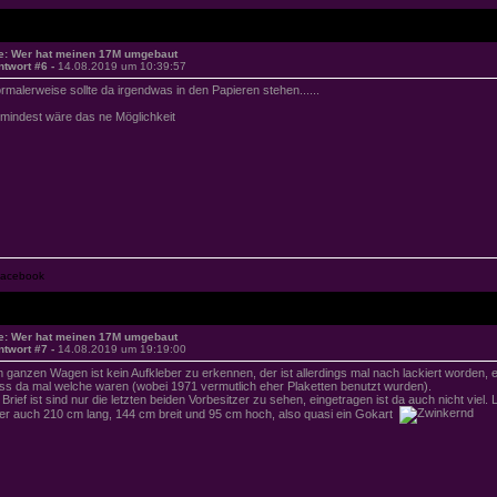
e: Wer hat meinen 17M umgebaut
ntwort #6 -
14.08.2019 um 10:39:57
rmalerweise sollte da irgendwas in den Papieren stehen......
mindest wäre das ne Möglichkeit
e: Wer hat meinen 17M umgebaut
ntwort #7 -
14.08.2019 um 19:19:00
 ganzen Wagen ist kein Aufkleber zu erkennen, der ist allerdings mal nach lackiert worden, e
ss da mal welche waren (wobei 1971 vermutlich eher Plaketten benutzt wurden).
 Brief ist sind nur die letzten beiden Vorbesitzer zu sehen, eingetragen ist da auch nicht viel
er auch 210 cm lang, 144 cm breit und 95 cm hoch, also quasi ein Gokart