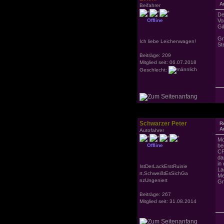
A
Beifahrer
De
Offline
Vo
Gi
Gr
Ich liebe Leichenwagen!
St
Beiträge: 209
Mitglied seit: 06.07.2018
Geschlecht:
Schwarzer Peter
R
A
Autofahrer
Mo
Offline
be
CP
da
in
IstDerLackErstRuinie
La
rt,SchweißtEsSichGa
Me
nzUngeniert
Gr
Beiträge: 267
Mitglied seit: 31.08.2014