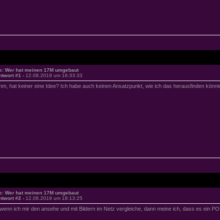
e: Wer hat meinen 17M umgebaut
ntwort #1 -
12.08.2019 um 16:33:33
m, hat keiner eine Idee? Ich habe auch keinen Ansatzpunkt, wie ich das herausfinden könnte
e: Wer hat meinen 17M umgebaut
ntwort #2 -
12.08.2019 um 18:13:25
..wenn ich mir den ansehe und mit Bildern im Netz vergleiche, dann meine ich, dass es ein 