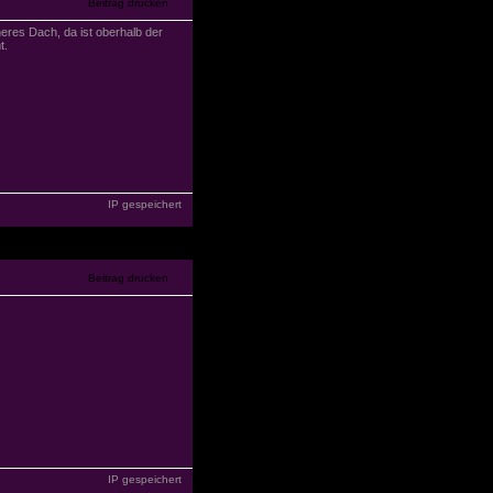
heres Dach, da ist oberhalb der
t.
IP gespeichert
IP gespeichert