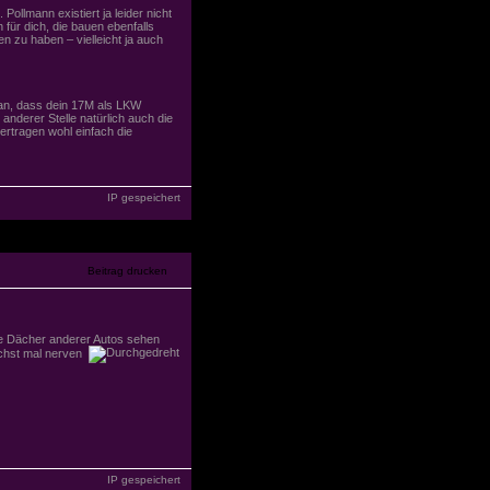
Pollmann existiert ja leider nicht
für dich, die bauen ebenfalls
 zu haben – vielleicht ja auch
an, dass dein 17M als LKW
anderer Stelle natürlich auch die
rtragen wohl einfach die
IP gespeichert
ie Dächer anderer Autos sehen
ächst mal nerven
IP gespeichert