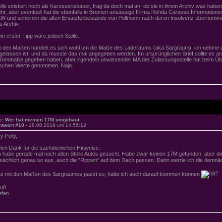
olle existiert noch als Karosseriebauer, frag da doch mal an, ob sie in ihrem Archiv was haben. 
hr, aber eventuell hat die ebenfalls in Bremen ansässige Firma Rehda Carosse Informationen 
W und scheinen die alten Ersatzteilbestände von Pollmann nach deren Insolvenz übernommen
s Archiv.
in erster Tipp wäre jedoch Stolle.
i den Maßen handelt es sich wohl um die Maße des Laderaums (aka Sargraum), ich nehme 
gelassen ist, und da musste das mal angegeben werden. Im ursprünglichen Brief sollte es an 
ßenmaße gegeben haben, aber irgendein unwissender MA der Zulassungsstelle hat beim Übe
lschen Werte genommen. Naja.
e: Wer hat meinen 17M umgebaut
ntwort #10 -
16.08.2019 um 14:56:12
y Polly,
elen Dank für die sachdienlichen Hinweise.
h habe gerade mal nach alten Stolle Autos gesucht. Habe zwar keinen 17M gefunden, aber d
tsächlich genau so aus, auch die "Rippen" auf dem Dach passen. Dann werde ich die demn
s mit den Maßen des Sargraumes passt so, hätte ich auch darauf kommen können
uß
efan