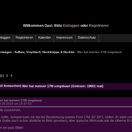
Willkommen Gast. Bitte
Einloggen
oder
Registrieren
nloggen
Registrieren
Kalender
Impressum
Datenschutz
enwagen
›
Aufbau, Vinyldach, Heckklappe & Hecktür
› Wer hat meinen 17M umgebaut
[1]
2
3
Wer hat meinen 17M umgebaut (Gelesen: 19051 mal)
er hat meinen 17M umgebaut
5.05.2019 um 19:37:03
llo zusammen,
h hoffe, Jemand kann mir bei der Bestimmung meines Ford 17M, BJ 1971, helfen. Er sieht vo
s (habe auch schon ähnliche im Netz gesehen), aber typische Merkmale wie die silberne B-S
er ein paar Bilder: