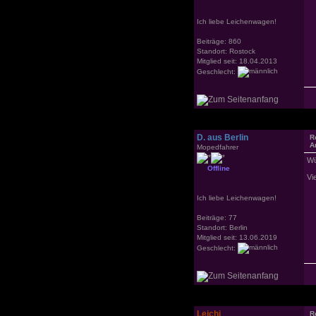
Ich liebe Leichenwagen!
Beiträge: 860
Standort: Rostock
Mitglied seit: 18.04.2013
Geschlecht:
D. aus Berlin
R
A
Mopedfahrer
Wü
Offline
Vi
Ich liebe Leichenwagen!
Beiträge: 77
Standort: Berlin
Mitglied seit: 13.06.2019
Geschlecht:
Leichi
R