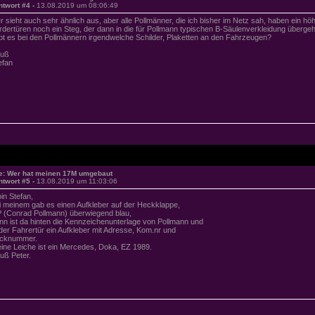
ntwort #4 -
13.08.2019 um 08:06:49
r sieht auch sehr ähnlich aus, aber alle Pollmänner, die ich bisher im Netz sah, haben ein hö
rdertüren noch ein Steg, der dann in die für Pollmann typischen B-Säulenverkleidung übergeh
bt es bei den Pollmännern irgendwelche Schilder, Plaketten an den Fahrzeugen?
uß
efan
e: Wer hat meinen 17M umgebaut
ntwort #5 -
13.08.2019 um 11:03:06
in Stefan,
i meinem gab es einen Aufkleber auf der Heckklappe,
 (Conrad Pollmann) überwiegend blau,
nn ist da hinten die Kennzeichenunterlage von Pollmann und
 der Fahrertür ein Aufkleber mit Adresse, Kom.nr und
cknummer.
ine Leiche ist ein Mercedes, Doka, EZ 1989.
uß Peter.