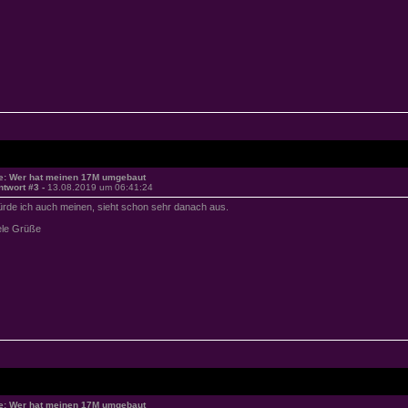
e: Wer hat meinen 17M umgebaut
ntwort #3 -
13.08.2019 um 06:41:24
rde ich auch meinen, sieht schon sehr danach aus.
ele Grüße
e: Wer hat meinen 17M umgebaut