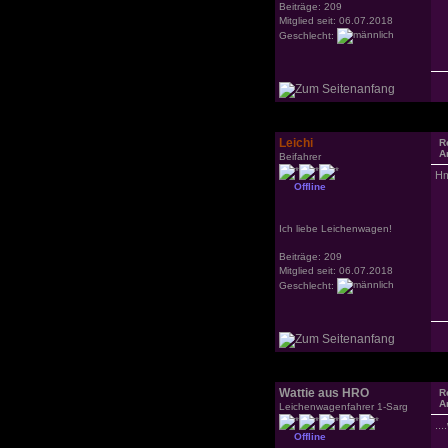
Beiträge: 209
Mitglied seit: 06.07.2018
Geschlecht:
Leichi
R
A
Beifahrer
Hm
Offline
Ich liebe Leichenwagen!
Beiträge: 209
Mitglied seit: 06.07.2018
Geschlecht:
Wattie aus HRO
R
A
Leichenwagenfahrer 1-Sarg
..
Offline