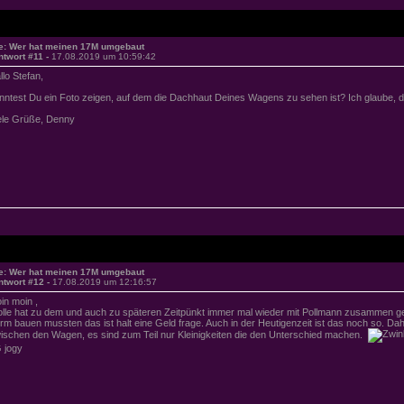
e: Wer hat meinen 17M umgebaut
ntwort #11 -
17.08.2019 um 10:59:42
llo Stefan,
nntest Du ein Foto zeigen, auf dem die Dachhaut Deines Wagens zu sehen ist? Ich glaube, da
ele Grüße, Denny
e: Wer hat meinen 17M umgebaut
ntwort #12 -
17.08.2019 um 12:16:57
in moin ,
olle hat zu dem und auch zu späteren Zeitpünkt immer mal wieder mit Pollmann zusammen gea
rm bauen mussten das ist halt eine Geld frage. Auch in der Heutigenzeit ist das noch so. Dah
ischen den Wagen, es sind zum Teil nur Kleinigkeiten die den Unterschied machen.
 jogy