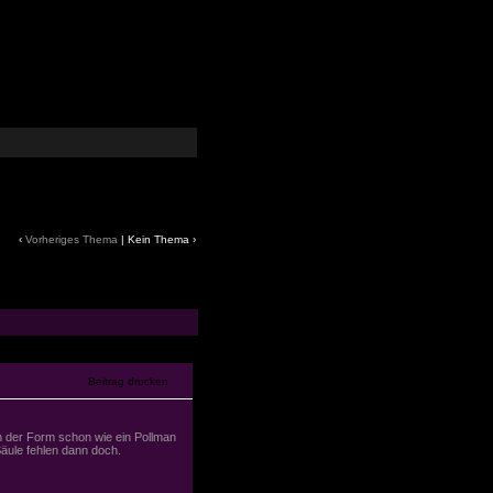
‹
Vorheriges Thema
| Kein Thema ›
n der Form schon wie ein Pollman
äule fehlen dann doch.