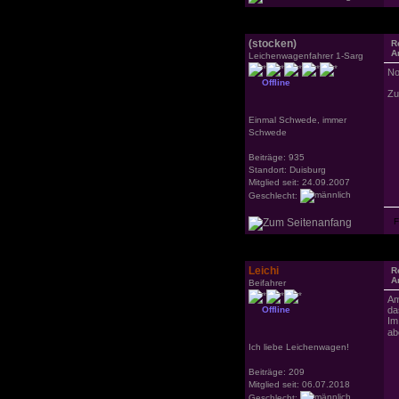
(stocken)
R
A
Leichenwagenfahrer 1-Sarg
No
Offline
Zu
Einmal Schwede, immer
Schwede
Beiträge: 935
Standort: Duisburg
Mitglied seit: 24.09.2007
Geschlecht:
Leichi
R
A
Beifahrer
Am
Offline
da
Im
ab
Ich liebe Leichenwagen!
Beiträge: 209
Mitglied seit: 06.07.2018
Geschlecht: