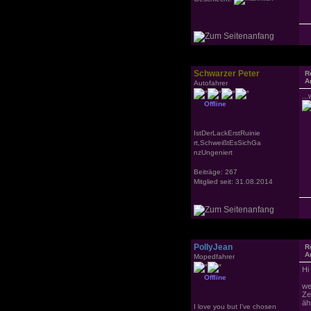
Schwarzer Peter
R
A
Autofahrer
..
Offline
IstDerLackErstRuinie
rt,SchweißtEsSichGa
nzUngeniert
Beiträge: 267
Mitglied seit: 31.08.2014
PollyJean
R
A
Mopedfahrer
Hi
Offline
we
Ze
äh
I love you but I've chosen