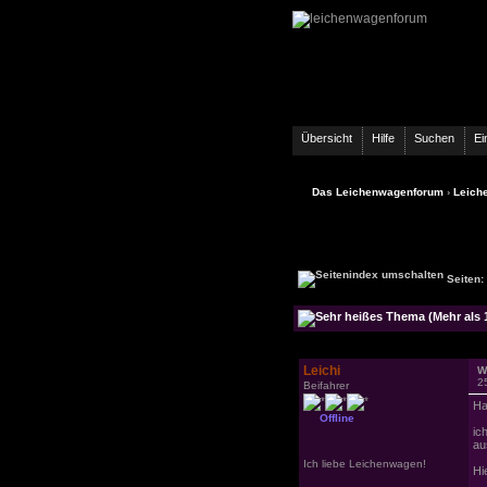
Übersicht
Hilfe
Suchen
Ei
Das Leichenwagenforum
›
Leich
Seiten:
Leichi
W
2
Beifahrer
Ha
Offline
ic
au
Ich liebe Leichenwagen!
Hi