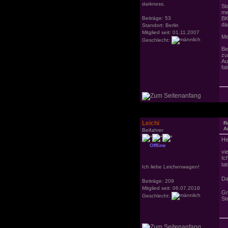
darkness.
St
me
Beiträge: 53
BK
da
Standort: Berlin
Mitglied seit: 01.11.2007
Me
Geschlecht:
Be
zu
Au
fa
Leichi
R
A
Beifahrer
He
Offline
vi
Ic
ta
Ich liebe Leichenwagen!
Da
Beiträge: 209
Mitglied seit: 06.07.2018
Gr
Geschlecht:
St