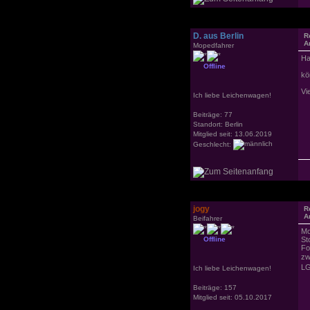
D. aus Berlin
R
A
Mopedfahrer
Ha
Offline
kö
Vi
Ich liebe Leichenwagen!
Beiträge: 77
Standort: Berlin
Mitglied seit: 13.06.2019
Geschlecht:
jogy
R
A
Beifahrer
Mo
Offline
St
Fo
zw
LG
Ich liebe Leichenwagen!
Beiträge: 157
Mitglied seit: 05.10.2017