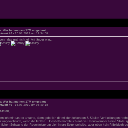
e: Wer hat meinen 17M umgebaut
ntwort #8 -
15.08.2019 um 17:34:58
.wenn das mal nicht ein Anhänger war...
e: Wer hat meinen 17M umgebaut
ntwort #9 -
16.08.2019 um 05:49:18
 Stefan,
nn ich mir das so ansehe, dann gebe ich dir mit den fehlenden B-Säulen-Verkleidungen recht
it ungewöhnlich, wenn die fehlten… Deshalb möchte ich auf die Hannoveraner Firma Stolle sp
nlichen Schwung der Regenleiste um die hintere Seitenscheibe, aber eben kein Riffelblech vo