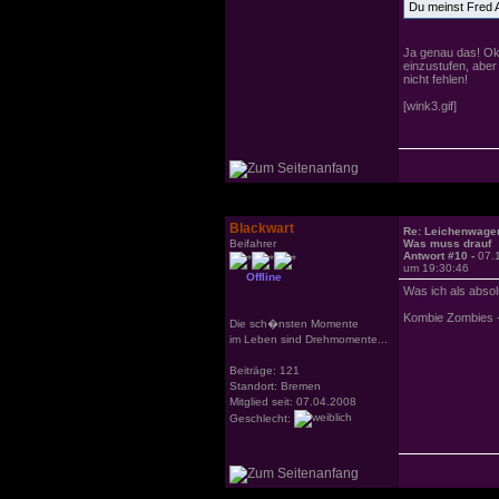
Du meinst Fred 
Ja genau das! Ok,
einzustufen, abe
nicht fehlen!
[wink3.gif]
Blackwart
Re: Leichenwage
Beifahrer
Was muss drauf
Antwort #10 -
07.
um 19:30:46
Offline
Was ich als abso
Kombie Zombies - 
Die sch�nsten Momente
im Leben sind Drehmomente...
Beiträge: 121
Standort: Bremen
Mitglied seit: 07.04.2008
Geschlecht: