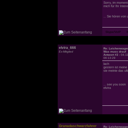
Sorry, im moment
mich für Ihr Int
... Sie hören von 
elvira_666
Re: Leichenwage
Ex-Mitglied
Was muss drauf
Antwort #2 -
04.1
06:13:29
lach
gestern ist meine
sie meinte das ulti
... see you soon
elvira
Granadaschwarzfahrer
Re: Leichenwage