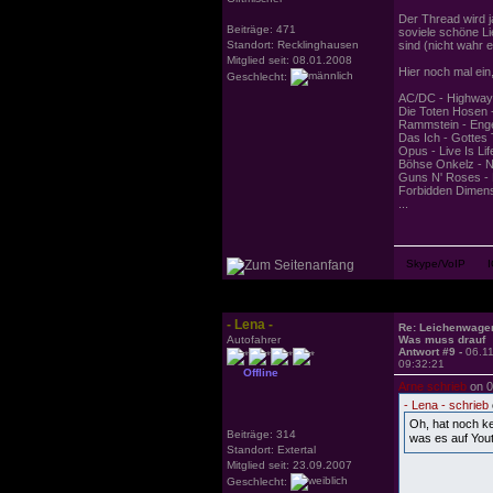
Der Thread wird j
Beiträge: 471
soviele schöne Li
Standort: Recklinghausen
sind (nicht wahr 
Mitglied seit: 08.01.2008
Hier noch mal ein,
Geschlecht:
AC/DC - Highway 
Die Toten Hosen 
Rammstein - Eng
Das Ich - Gottes
Opus - Live Is Lif
Böhse Onkelz - N
Guns N' Roses - 
Forbidden Dimens
...
- Lena -
Re: Leichenwage
Autofahrer
Was muss drauf
Antwort #9 -
06.1
09:32:21
Offline
Arne schrieb
on 0
- Lena - schrieb
Oh, hat noch ke
Beiträge: 314
was es auf You
Standort: Extertal
Mitglied seit: 23.09.2007
Geschlecht: