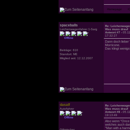
spaceballs
Re: Leichenwage
Leichenwagenfahrer 1-Sarg
Was muss drauf
Antwort #7 -
05.1
17:32:27
Offline
Dann doch lieber
Morricone.
Das klingt wenigs
Beiträge: 610
Standort: ME
Mitglied seit: 12.12.2007
dasalf
Re: Leichenwage
Autofahrer
Was muss drauf
Antwort #8 -
05.1
19:13:49
Offline
Also wenn "Once u
welches auch das 
"Man with a harmo
Giftmischer