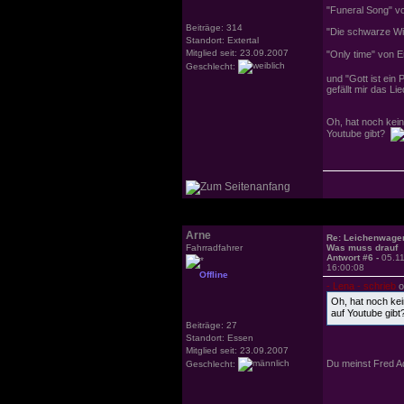
"Funeral Song" 
Beiträge: 314
"Die schwarze Wi
Standort: Extertal
Mitglied seit: 23.09.2007
"Only time" von
Geschlecht:
und "Gott ist ein
gefällt mir das Lie
Oh, hat noch kein
Youtube gibt?
Arne
Re: Leichenwage
Fahrradfahrer
Was muss drauf
Antwort #6 -
05.1
16:00:08
Offline
- Lena - schrieb
o
Oh, hat noch ke
auf Youtube gib
Beiträge: 27
Standort: Essen
Mitglied seit: 23.09.2007
Du meinst Fred A
Geschlecht: