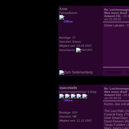
Arne
Re: Leichenwage
Fahrradfahrer
Was muss drauf
Antwort #11 -
10.
um 21:58:52
Offline
Deine Lakaien - O
Beiträge: 27
Standort: Essen
Mitglied seit: 23.09.2007
Geschlecht:
spaceballs
Re: Leichenwage
Leichenwagenfahrer 1-Sarg
Was muss drauf
Antwort #12 -
28.
um 20:29:32
Offline
Komm, das soll a
The Last Ride (J
Beiträge: 610
Funeral Party (T
Standort: ME
Dear Dead Days 
Mitglied seit: 12.12.2007
Dead Flowers (Ro
Tango Funèbre (J
Mary Jane's Last