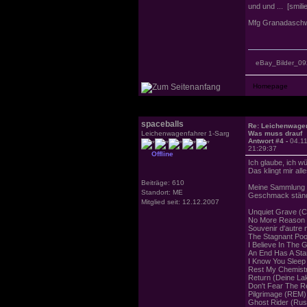
und und ... [smilie
Mfg Granadaschw
eBay_Bilder_09
spaceballs
Re: Leichenwage
Leichenwagenfahrer 1-Sarg
Was muss drauf
Antwort #4 -
04.1
21:29:37
Offline
Ich glaube, ich w
Das klingt mir all
Beiträge: 610
Meine Sammlung ex
Standort: ME
Geschmack ständ
Mitglied seit: 12.12.2007
Unquiet Grave (C
No More Reason To
Souvenir d'autre 
The Stagnant Pool
I Believe In The
An End Has A Star
I Know You Sleep
Rest My Chemistry
Return (Deine La
Don't Fear The R
Pilgrimage (REM)
Ghost Rider (Rus