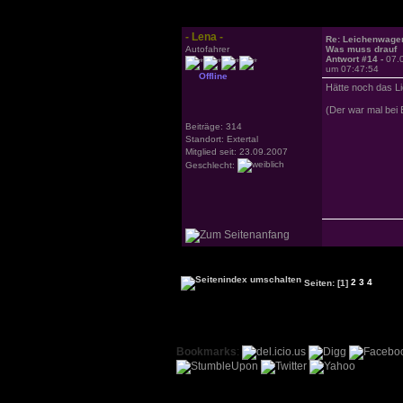
- Lena -
Re: Leichenwage
Autofahrer
Was muss drauf
Antwort #14 -
07.
um 07:47:54
Offline
Hätte noch das Li
(Der war mal bei 
Beiträge: 314
Standort: Extertal
Mitglied seit: 23.09.2007
Geschlecht:
Seiten:
[1]
2
3
4
Bookmarks
: