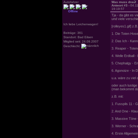
Autofahrer
Was muss drauf
Antwort #3 -
04.1
19:19:57
Offline
Tja - da gibt es 
und viele verschi
Ich liebe Leichenwagen!
[rolleyes1.gif] z.B.
Beiträge: 361
1. Die Toten Hos
Standort: Bad Eilsen
2. Das Ich - Kann
Mitglied seit: 24.09.2007
Geschlecht:
3. Reaper - Tote
4. Welle Erdball 
5. Chephalgy - En
6. Agonoize - In
u.a. wäre zu viel a
oder auch lustige
(man bekommt dan
z.B. mit:
1. Fusspils 11 - 
2. And One - Klau
3. Massive Töne 
3. Werner - Schr
4. Erste Allgemei