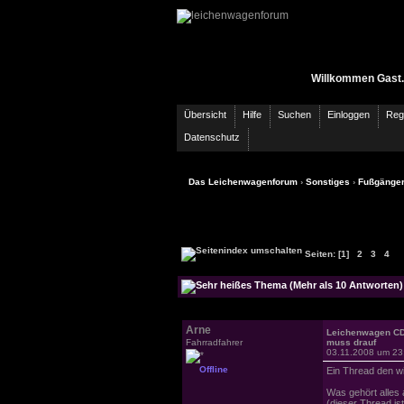
Willkommen Gast.
Übersicht
Hilfe
Suchen
Einloggen
Regi
Datenschutz
Das Leichenwagenforum
›
Sonstiges
›
Fußgänge
Seiten:
[1]
2
3
4
Arne
Leichenwagen C
Fahrradfahrer
muss drauf
03.11.2008 um 23
Offline
Ein Thread den wi
Was gehört alles 
(dieser Thread ist