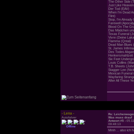
The Other Side (
Just Like Heaven
Der Tod (EAV)
When I'm Dead An
Flint)
Stop, I'm Alread
Farewell (Apocaly
Blood On The Gra
Das Mädchen und
Texas Funeral (
Vivre (Deine Laka
Flamma (Qntal)
Dead Man Blues (
St. James Infirma
Des Todes Abgang 
Henkersmahlzeit
Six Feet Undergr
Louis Collins (Ma
T.B. Sheets (Joh
Stagger Lee (Nick
Mexican Funeral 
Wayfaring Strang
After All These Y
- Lena -
Re: Leichenwage
Autofahrer
Was muss drauf
Antwort #5 -
05.1
09:48:13
Offline
Mmh ... also ich 