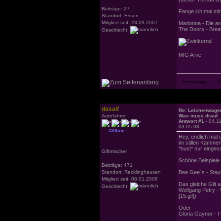
Beiträge: 27
Fange ich mal mit
Standort: Essen
Mitglied seit: 23.09.2007
Madonna - Die an
The Doors - Break
Geschlecht:
MfG Arne
dasalf
Re: Leichenwage
Autofahrer
Was muss drauf
Antwort #1 -
04.1
03:05:08
Offline
Hey, endlich mal 
im stillen Kämmer
*hust* nur eingesc
Giftmischer
Schöne Beispiele 
Beiträge: 471
Standort: Recklinghausen
Bee Gee´s - Stayi
Mitglied seit: 08.01.2008
Das gleiche Gilt a
Geschlecht:
Wolfgang Petry - 
[15.gif])
Oder
Gloria Gaynor - I 