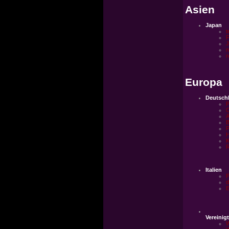
Asien
Japan
t
F
n
r
Europa
Deutsch
C
A
P
H
K
R
Italien
P
d
E
Vereinig
W