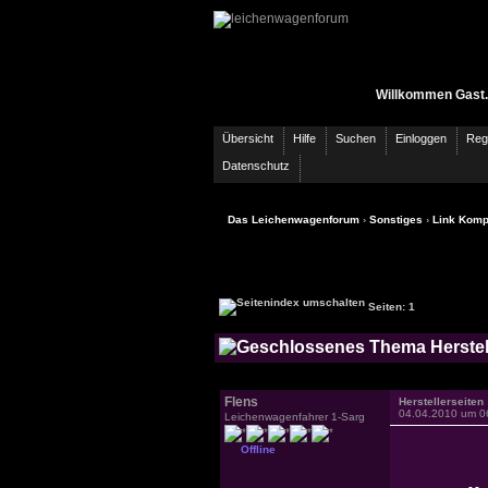
Willkommen Gast.
Übersicht
Hilfe
Suchen
Einloggen
Regi
Datenschutz
Das Leichenwagenforum
›
Sonstiges
›
Link Kom
Seiten: 1
Herstel
Flens
Herstellerseiten
04.04.2010 um 0
Leichenwagenfahrer 1-Sarg
Offline