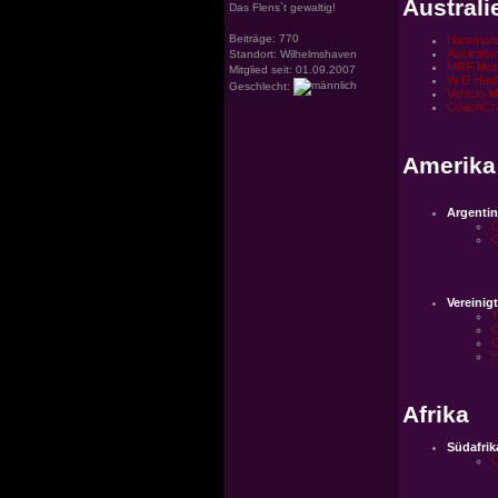
Australi
Das Flens`t gewaltig!
Beiträge: 770
Hammond
Australi
Standort: Wilhelmshaven
MRF Moto
Mitglied seit: 01.09.2007
W D Hadl
Geschlecht:
Vehicle M
CoachCra
Amerika
Argentin
C
C
Vereinig
T
C
C
H
Afrika
Südafrik
C