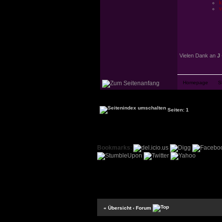
k
v
Vielen Dank an
J
Seiten: 1
Bookmarks
:
« Übersicht
‹ Forum