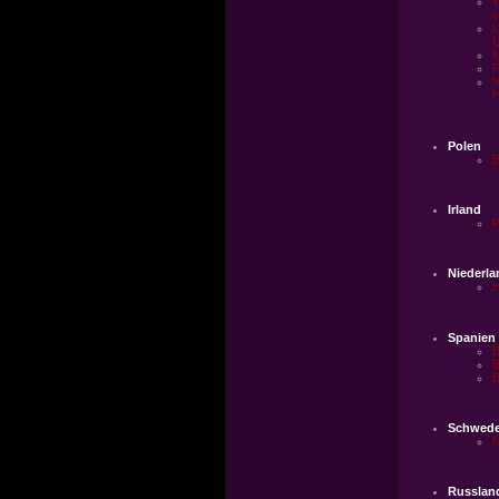
W
c
L
U
f
F
V
H
Polen
B
Irland
P
Niederla
H
Spanien
B
B
Schwed
N
Russlan