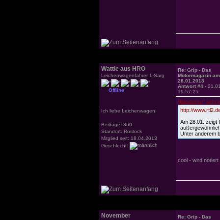
Wattie aus HRO
Re: Grip - Das
Leichenwagenfahrer 1-Sarg
Motormagazin am
28.01.2018
Antwort #4 -
21.0
Offline
19:57:25
Bloodsmurf schri
http://www.rtl2.
Ich liebe Leichenwagen!
Am 28.01. zeigt 
Beiträge: 860
außergewöhnlic
Standort: Rostock
Unter anderem bi
Mitglied seit: 18.04.2013
Geschlecht:
cool - wird noti
November
Re: Grip - Das