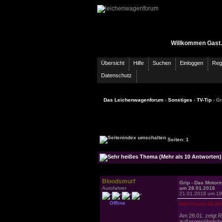
Willkommen Gast.
Übersicht
Hilfe
Suchen
Einloggen
Regi
Datenschutz
Das Leichenwagenforum
›
Sonstiges
›
TV-Tip
› Gr
Seiten: 1
Bloodsmurf
Grip - Das Motor
Autofahrer
am 28.01.2018
21.01.2018 um 19
Offline
http://www.rtl2.d
Am 28.01. zeigt R
außergewöhnlich