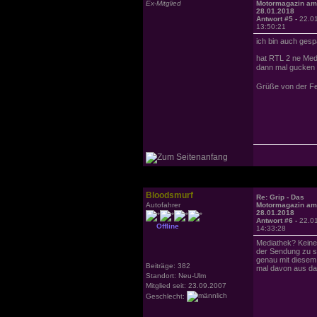
Ex-Mitglied
Motormagazin am
28.01.2018
Antwort #5 -
22.0
13:50:21
ich bin auch gesp
hat RTL 2 ne Medi
dann mal gucken 
Grüße von der F
Bloodsmurf
Re: Grip - Das
Autofahrer
Motormagazin am
28.01.2018
Antwort #6 -
22.0
Offline
14:33:28
Mediathek? Keine 
der Sendung zu s
genau mit diesem
Beiträge: 382
mal davon aus das
Standort: Neu-Ulm
Mitglied seit: 23.09.2007
Geschlecht: