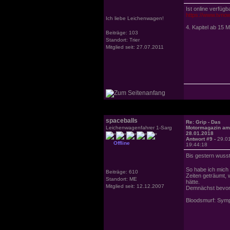
Ist online verfügb
https://www.tvnow
Ich liebe Leichenwagen!
4. Kapitel ab 15 
Beiträge: 103
Standort: Trier
Mitglied seit: 27.07.2011
spaceballs
Re: Grip - Das
Leichenwagenfahrer 1-Sarg
Motormagazin am
28.01.2018
Antwort #9 -
29.0
Offline
19:44:18
Bis gestern wuss
So habe ich mich
Beiträge: 610
Zeiten geträumt, 
Standort: ME
hätte.
Mitglied seit: 12.12.2007
Demnächst bevorz
Bloodsmurf: Sympa