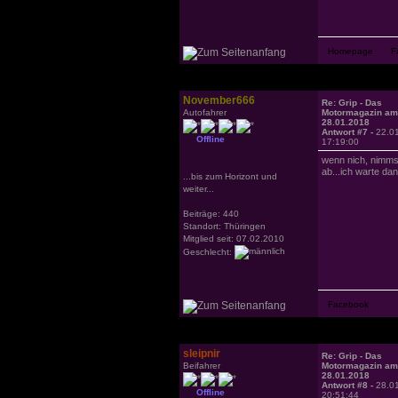
November666
Re: Grip - Das
Autofahrer
Motormagazin am
28.01.2018
Antwort #7 -
22.0
Offline
17:19:00
wenn nich, nimmst
ab...ich warte dan
...bis zum Horizont und
weiter...
Beiträge: 440
Standort: Thüringen
Mitglied seit: 07.02.2010
Geschlecht:
sleipnir
Re: Grip - Das
Beifahrer
Motormagazin am
28.01.2018
Antwort #8 -
28.0
Offline
20:51:44