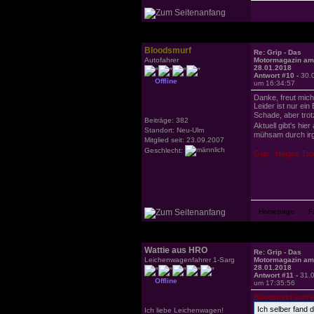
Bloodsmurf
Re: Grip - Das
Autofahrer
Motormagazin am
28.01.2018
Antwort #10 -
30.
Offline
um 16:34:57
Danke, freut mich
Leider ist nur ei
Schade, aber tr
Beiträge: 382
Aktuell gibt's hi
Standort: Neu-Ulm
mühsam durch ir
Mitglied seit: 23.09.2007
Geschlecht:
Grip - Helges To
Wattie aus HRO
Re: Grip - Das
Leichenwagenfahrer 1-Sarg
Motormagazin am
28.01.2018
Antwort #11 -
31.
Offline
um 17:35:56
Bloodsmurf schri
Ich selber fand 
Ich liebe Leichenwagen!