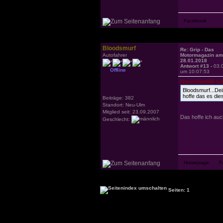
Bloodsmurf
Re: Grip - Das
Autofahrer
Motormagazin am
28.01.2018
Antwort #13 -
03.
Offline
um 10:07:53
November666 sch
Bloodsmurf...Dei
hoffe das es die
Beiträge: 382
Standort: Neu-Ulm
Mitglied seit: 23.09.2007
Das hoffe ich au
Geschlecht:
Seiten: 1