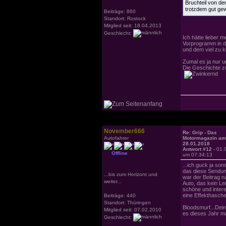
Bruchteil von de
trotzdem gut g
Beiträge: 860
Standort: Rostock
Mitglied seit: 18.04.2013
Geschlecht:
Ich hätte lieber
Vorprogramm in 
und dem viel zu 
Zumal es ja nur 
Die Geschichte z
November666
Re: Grip - Das
Autofahrer
Motormagazin am
28.01.2018
Antwort #12 -
01.
Offline
um 07:34:13
...ich guck ja so
das diese Sendung
...bis zum Horizont und
war der Beitrag n
weiter...
Auto, das kein Le
schöne und inter
eine Effekthasche
Beiträge: 440
Standort: Thüringen
Bloodsmurf...Dein
Mitglied seit: 07.02.2010
es dieses Jahr ma
Geschlecht: