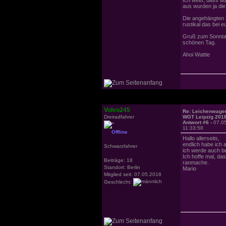
aus wurden ja di
Die angehängten B
rustikal das bei e
Gruß zum Sonntag 
schönen Tag.
Ahoi Wattie
Volvo245
Re: Leichenwagen
Dreiradfahrer
WGT Leipzig 201
Antwort #6 -
07.0
11:33:58
Offline
Hallo allerseits,
endlich habe ich
Schwarzfahrer
ich werde auch be
Ich hoffe mal, da
Beiträge: 18
ranmache.
Standort: Berlin
Mario
Mitglied seit: 07.05.2018
Geschlecht: