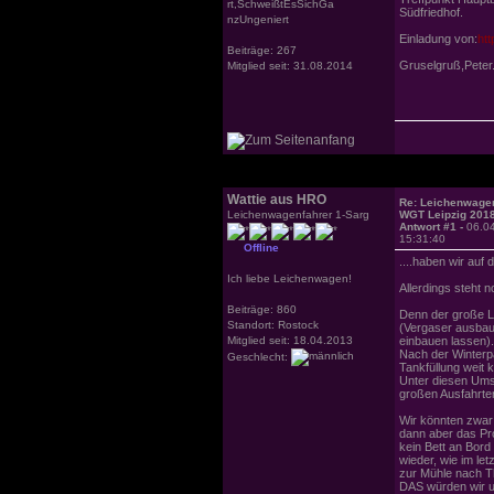
rt,SchweißtEsSichGa
Südfriedhof.
nzUngeniert
Einladung von:
htt
Beiträge: 267
Gruselgruß,Peter
Mitglied seit: 31.08.2014
Wattie aus HRO
Re: Leichenwagen
Leichenwagenfahrer 1-Sarg
WGT Leipzig 201
Antwort #1 -
06.0
15:31:40
Offline
....haben wir auf
Ich liebe Leichenwagen!
Allerdings steht 
Beiträge: 860
Denn der große Le
Standort: Rostock
(Vergaser ausbaue
Mitglied seit: 18.04.2013
einbauen lassen).
Nach der Winterpa
Geschlecht:
Tankfüllung weit 
Unter diesen Ums
großen Ausfahrte
Wir könnten zwar
dann aber das Pr
kein Bett an Bord
wieder, wie im let
zur Mühle nach Th
DAS würden wir un