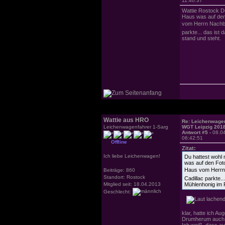
11:40:37
Wattie Rostock Du
Haus was auf den
vom Herrn Nachba
parkte... das ist
stand und steht.
Wattie aus HRO
Re: Leichenwagen
Leichenwagenfahrer 1-Sarg
WGT Leipzig 201
Antwort #5 -
08.0
06:42:51
Offline
Zitat:
Ich liebe Leichenwagen!
Du hattest wohl 
was auf den Foto
Haus vom Herrn 
Beiträge: 860
Standort: Rostock
Cadillac parkte.
Mitglied seit: 18.04.2013
Mühlenhonig im F
Geschlecht:
klar, hatte ich A
Drumherum auch 
Ich weiß, dass a