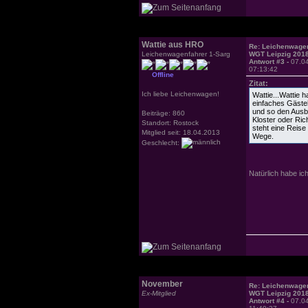
Wattie aus HRO
Re: Leichenwagen
Leichenwagenfahrer 1-Sarg
WGT Leipzig 201
Antwort #3 -
07.0
07:13:42
Offline
Zitat:
Ich liebe Leichenwagen!
Wattie...Wattie 
einfaches Gästeh
und so den Ausbl
Beiträge: 860
Kloster oder Ri
Standort: Rostock
steht eine Reise
Mitglied seit: 18.04.2013
Wege.
Geschlecht:
Natürlich habe 
November
Re: Leichenwagen
Ex-Mitglied
WGT Leipzig 201
Antwort #4 -
07.0