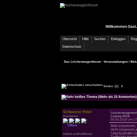
Willkommen Gast.
Übersicht
Hilfe
Suchen
Einloggen
Regi
Datenschutz
Das Leichenwagenforum
›
Veranstaltungen / Bek
Seiten:
[1]
2
Schwarzer Peter
Leichenwagentre
Autofahrer
Leipzig 2018
05.04.2018 um 17
Offline
Moin zusammen,
nicht vergessen,
Leipzig,parallel 
IstDerLackErstRuinie
Treffpunkt Haupt