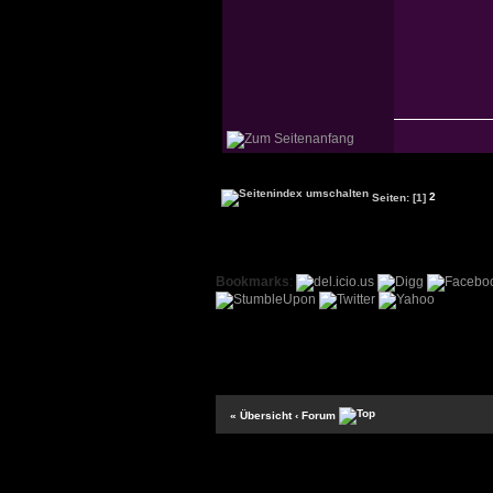
Seiten:
[1]
2
Bookmarks
:
« Übersicht
‹ Forum