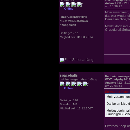
Antwort #11 -
21.
um 16:39:22
Offline
Moin zusammen,
das war wieder ei
IstDerLackErstRuinie
Danke an Nico,die
rt,SchweißtEsSichGa
nzUngeniert
Meldet doch mal 
Gruselgruß,Schwa
Beiträge: 267
Mitglied seit: 31.08.2014
spaceballs
Re: Leichenwagen
Leichenwagenfahrer 1-Sarg
WGT Leipzig 201
Antwort #12 -
21.
um 20:04:53
Offline
Schwarzer Peter 
Moin zusammen
..
Beiträge: 610
Danke an Nico,di
Standort: ME
Mitglied seit: 12.12.2007
Meldet doch mal
Gruselgruß,Schw
Externes Keep-on