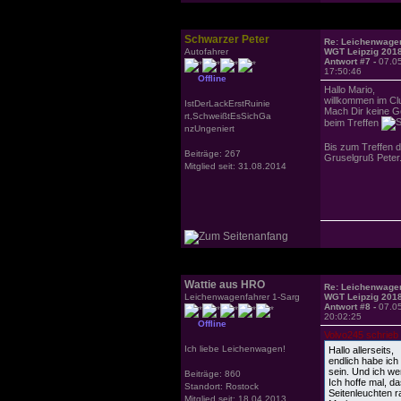
Schwarzer Peter
Re: Leichenwagen
Autofahrer
WGT Leipzig 201
Antwort #7 -
07.0
17:50:46
Offline
Hallo Mario,
willkommen im C
IstDerLackErstRuinie
Mach Dir keine G
rt,SchweißtEsSichGa
beim Treffen
nzUngeniert
Bis zum Treffen 
Beiträge: 267
Gruselgruß Peter
Mitglied seit: 31.08.2014
Wattie aus HRO
Re: Leichenwagen
Leichenwagenfahrer 1-Sarg
WGT Leipzig 201
Antwort #8 -
07.0
20:02:25
Offline
Volvo245 schrieb
Ich liebe Leichenwagen!
Hallo allerseits,
endlich habe ic
sein. Und ich we
Beiträge: 860
Ich hoffe mal, d
Standort: Rostock
Seitenleuchten 
Mitglied seit: 18.04.2013