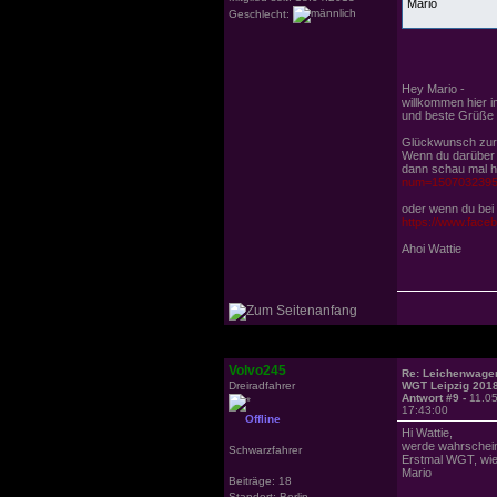
Mario
Geschlecht:
Hey Mario -
willkommen hier 
und beste Grüße n
Glückwunsch zur 
Wenn du darüber h
dann schau mal h
num=150703239
oder wenn du bei 
https://www.fac
Ahoi Wattie
Volvo245
Re: Leichenwagen
Dreiradfahrer
WGT Leipzig 201
Antwort #9 -
11.0
17:43:00
Offline
Hi Wattie,
werde wahrschein
Schwarzfahrer
Erstmal WGT, wie 
Mario
Beiträge: 18
Standort: Berlin