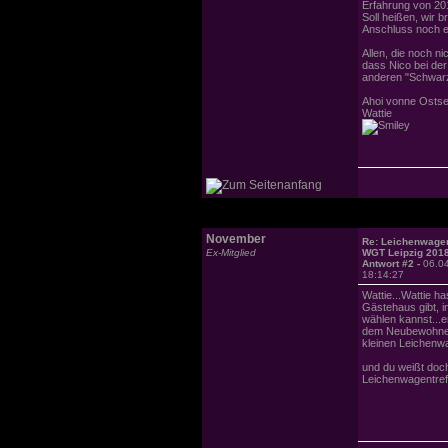
Erfahrung von 20
Soll heißen, wir 
Anschluss noch e
Allen, die noch ni
dass Nico bei der
anderen "Schwarzf
Ahoi vonne Osts
Wattie
November
Re: Leichenwagen
Ex-Mitglied
WGT Leipzig 201
Antwort #2 -
06.0
18:14:27
Wattie...Wattie h
Gästehaus gibt, i
wählen kannst...e
dem Neubewohner 
kleinen Leichenw
und du weißt doc
Leichenwagentreff