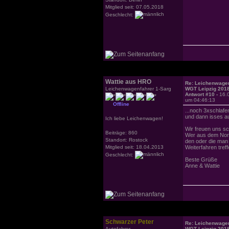
Mitglied seit: 07.05.2018
Geschlecht:
Wattie aus HRO
Re: Leichenwagen
Leichenwagenfahrer 1-Sarg
WGT Leipzig 201
Antwort #10 -
16.
um 04:46:13
Offline
...noch 3xschlafen
und dann isses a
Ich liebe Leichenwagen!
Wir freuen uns sc
Beiträge: 860
Wer aus dem Nor
Standort: Rostock
den oder die ma
Mitglied seit: 18.04.2013
Weiterfahren tref
Geschlecht:
Beste Grüße
Anne & Wattie
Schwarzer Peter
Re: Leichenwagen
Autofahrer
WGT Leipzig 201