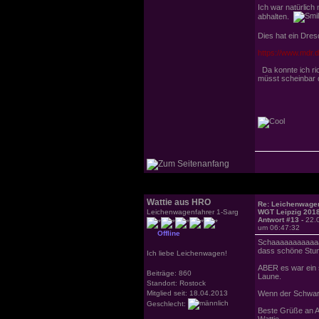
Ich war natürlich 
abhalten.
Dies hat ein Dres
https://www.mdr.d
Da konnte ich ric
müsst scheinbar d
Wattie aus HRO
Re: Leichenwagen
Leichenwagenfahrer 1-Sarg
WGT Leipzig 201
Antwort #13 -
22.
um 06:47:32
Offline
Schaaaaaaaaaaa
dass schöne Stun
Ich liebe Leichenwagen!
ABER es war ein 
Beiträge: 860
Laune.
Standort: Rostock
Mitglied seit: 18.04.2013
Wenn der Schwarzl
Geschlecht:
Beste Grüße an Al
Wattie