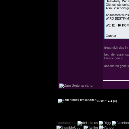
Hallo Andy! Wir 
Gibt es wünsche 
Also Bescheid g
Ansonsten wünsch
WIRD BESTIMM
WEHE IHR KOMM
Gunnar
freut mich das ih
betr. der essens
kreativ genug ...
ansonsten gebe ic
Seiten:
1
2
[3]
Bookmarks
: