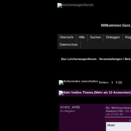
Willkommen Gast.
Übersicht
Hilfe
Suchen
Einloggen
Regi
Datenschutz
Das Leichenwagenforum
›
Veranstaltungen / Bek
Seiten:
[3]
1
2
scary_andy
Re: Weihnachtstre
Ex-Mitglied
Antwort #30 -
28.
um 15:01:40
Gunnar schrieb
o
Moin!