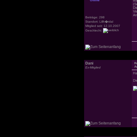
Offline
wa
(S
Di
Vi
An
Beiträge: 298
Standort: Lillh�rdal
Mitglied seit: 12.10.2007
Geschlecht:
Dani
R
A
Ex-Mitglied
Ha
Di