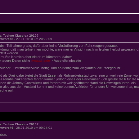
e: Techno Classica 2010?
ntwort #8 -
27.01.2010 um 20:22:09
ubs: Teilnahme gratis, dafür aber keine Veräußerung von Fahrzeugen gestattet.
ldung, daß man teilnehmen möchte, wäre meiner Ansicht nach im letzten Herbst gewesen, da d
rteilt werden.
 mußte ich mich aber nie drum kümmern, daher:
nauere Daten siehe
www.siha.de
- Ausstellerinfoseite
sucher- Eintritt:mittlerweile heftig, und so richtig zum Weglaufen: die Parkgebühr.
d als Dreingabe bietet die Stadt Essen als Ruhrgebietsstadt zwar eine umweltfreie Zone, wo
ssenähe plakettenfrei fahren kannst, jedoch eines der Parkhäuser, (ich glaube die 6 für die 
ehen die Johnny Controllettis und fordern mit weit geöffneter Hand die Umweltgebühren ein.
r also aus dem Ausland kommt und keine bunten Aufkleber für unsere Umweltzonen hat, mach
sche auf.
e: Techno Classica 2010?
ntwort #9 -
28.01.2010 um 09:24:01
also: