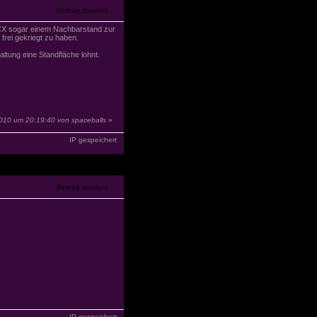
nen CX sogar einem Nachbarstand zur
frei gekriegt zu haben.
altung eine Standfläche lohnt.
.2010 um 20:19:40 von
spaceballs
»
IP gespeichert
IP gespeichert