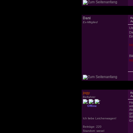
Dani
R
A
Ex-Mitglied
U
Di
Ein
ht
Bi
ht
jogy
R
A
Beifahrer
He
Offline
wi
Ab
ge
Wi
Ich liebe Leichenwagen!
Gr
Beiträge: 220
Standort: wesel