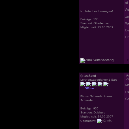
ei
Au
Ich liebe Leichenwagen!
zu
Beiträge: 138
Standort: Oberhausen
We
Mitglied seit: 25.03.2009
De
Un
..
(stocken)
R
A
Leichenwagenfahrer 1-Sarg
Ma
Offline
Di
Einmal Schwede, immer
Gr
Schwede
Beiträge: 935
Standort: Duisburg
Mitglied seit: 24.09.2007
Geschlecht: