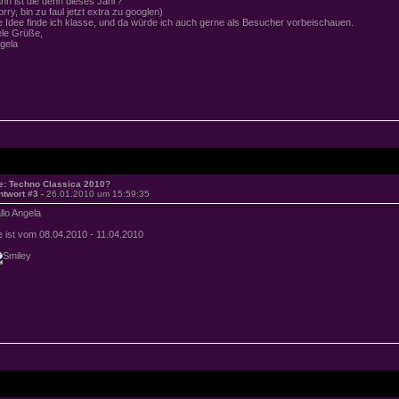
nn ist die denn dieses Jahr?
orry, bin zu faul jetzt extra zu googlen)
e Idee finde ich klasse, und da würde ich auch gerne als Besucher vorbeischauen.
ele Grüße,
gela
e: Techno Classica 2010?
ntwort #3 -
26.01.2010 um 15:59:35
llo Angela
e ist vom 08.04.2010 - 11.04.2010