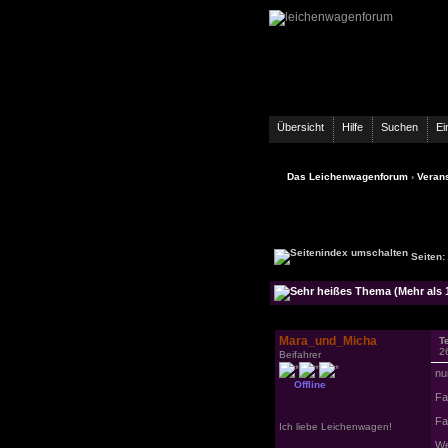
Übersicht
Hilfe
Suchen
Ei
Das Leichenwagenforum
›
Verans
Seiten:
Mara_und_Micha
T
2
Beifahrer
nu
Offline
Fa
Fal
Ich liebe Leichenwagen!
We