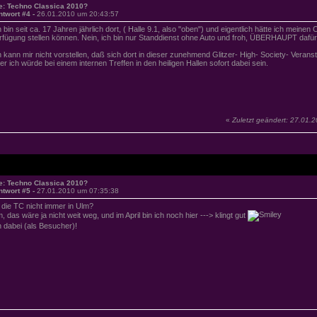
e: Techno Classica 2010?
ntwort #4 -
26.01.2010 um 20:43:57
h bin seit ca. 17 Jahren jährlich dort, ( Halle 9.1, also "oben") und eigentlich hätte ich mei
rfügung stellen können. Nein, ich bin nur Standdienst ohne Auto und froh, ÜBERHAUPT dafür 
h kann mir nicht vorstellen, daß sich dort in dieser zunehmend Glitzer- High- Society- Veranst
er ich würde bei einem internen Treffen in den heiligen Hallen sofort dabei sein.
«
Zuletzt geändert: 27.01
e: Techno Classica 2010?
ntwort #5 -
27.01.2010 um 07:35:38
t die TC nicht immer in Ulm?
, das wäre ja nicht weit weg, und im April bin ich noch hier ---> klingt gut
n dabei (als Besucher)!