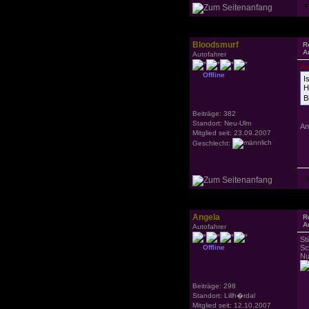
Bloodsmurf
R
A
Autofahrer
An
Offline
I
H
B
Beiträge: 382
Standort: Neu-Ulm
An
Mitglied seit: 23.09.2007
Geschlecht:
Angela
R
A
Autofahrer
St
Offline
Sc
Nu
Beiträge: 298
Standort: Lillh�rdal
Mitglied seit: 12.10.2007