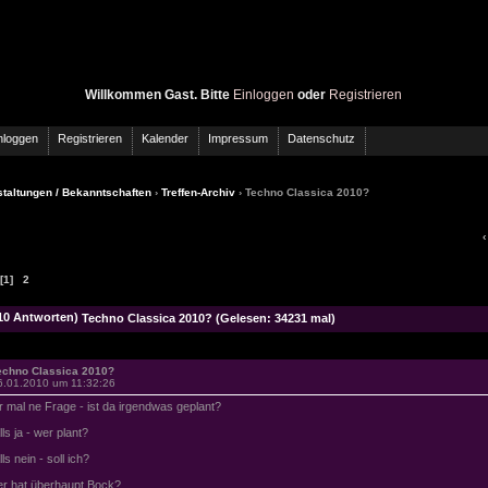
Willkommen Gast. Bitte
Einloggen
oder
Registrieren
nloggen
Registrieren
Kalender
Impressum
Datenschutz
taltungen / Bekanntschaften
›
Treffen-Archiv
› Techno Classica 2010?
[1]
2
Techno Classica 2010? (Gelesen: 34231 mal)
echno Classica 2010?
6.01.2010 um 11:32:26
r mal ne Frage - ist da irgendwas geplant?
lls ja - wer plant?
ls nein - soll ich?
r hat überhaupt Bock?