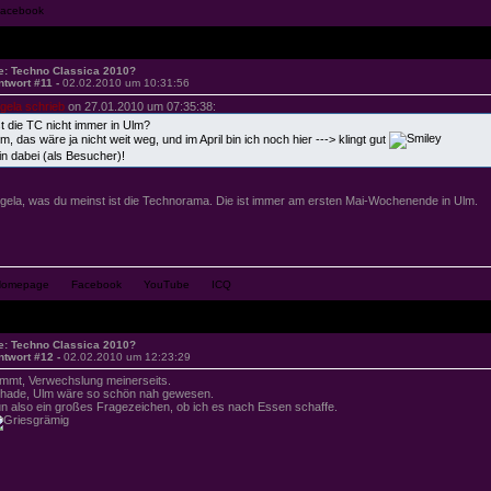
e: Techno Classica 2010?
ntwort #11 -
02.02.2010 um 10:31:56
gela schrieb
on 27.01.2010 um 07:35:38:
st die TC nicht immer in Ulm?
m, das wäre ja nicht weit weg, und im April bin ich noch hier ---> klingt gut
in dabei (als Besucher)!
gela, was du meinst ist die Technorama. Die ist immer am ersten Mai-Wochenende in Ulm.
e: Techno Classica 2010?
ntwort #12 -
02.02.2010 um 12:23:29
immt, Verwechslung meinerseits.
hade, Ulm wäre so schön nah gewesen.
n also ein großes Fragezeichen, ob ich es nach Essen schaffe.