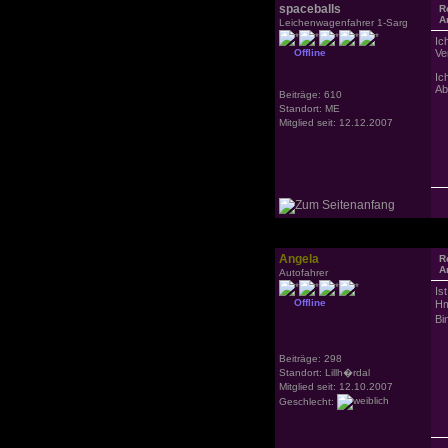
spaceballs
R
A
Leichenwagenfahrer 1-Sarg
Ic
Offline
Ve
Ic
Ab
Beiträge: 610
Standort: ME
Mitglied seit: 12.12.2007
Angela
R
A
Autofahrer
Is
Offline
Hm
Bi
Beiträge: 298
Standort: Lillh�rdal
Mitglied seit: 12.10.2007
Geschlecht: