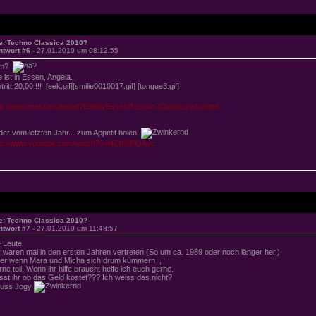
e: Techno Classica 2010?
ntwort #6 -
27.01.2010 um 08:12:55
lm?
e ist in Essen, Angela.
tritt 20,00 !!! [eek.gif][smilie0010017.gif] [tongue3.gif]
tp://www.messen.de/de/7699/in/Essen/Techno-Classica/info.html
lder vom letzten Jahr....zum Appetit holen.
tp://www.youtube.com/watch?v=i4ZNSf8OAvc
e: Techno Classica 2010?
ntwort #7 -
27.01.2010 um 11:48:57
 Leute
r waren mal in den ersten Jahren vertreten (So um ca. 1989 oder noch länger her.)
er wenn Mara und Micha sich drum kümmern ,
rne toll. Wenn ihr hilfe braucht helfe ich euch gerne.
sst ihr ob das Geld kostet??? Ich weiss das nicht?
uss Jogy