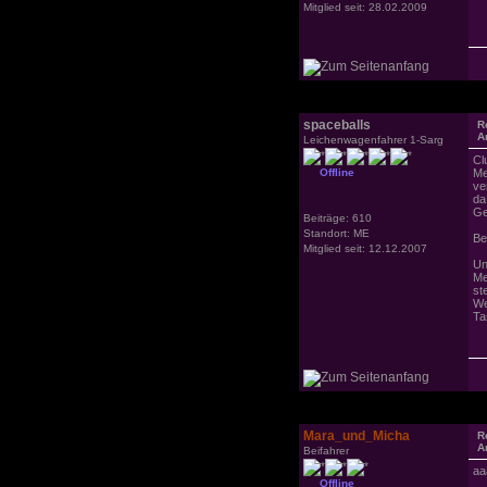
Mitglied seit: 28.02.2009
spaceballs
R
A
Leichenwagenfahrer 1-Sarg
Cl
Offline
Me
ve
da
Ge
Beiträge: 610
Standort: ME
Be
Mitglied seit: 12.12.2007
Un
Me
st
We
Ta
Mara_und_Micha
R
A
Beifahrer
aa
Offline