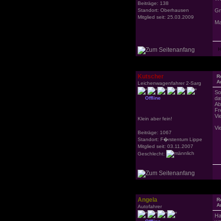
Beiträge: 138
Standort: Oberhausen
Gr
Mitglied seit: 25.03.2009
Ma
Kutscher
R
A
Leichenwagenfahrer 2-Sarg
So
Offline
da
Ab
Fr
Vi
Klein aber fein!
Vi
Beiträge: 1067
Standort: F�rstentum Lippe
Mitglied seit: 03.11.2007
Geschlecht:
Angela
R
A
Autofahrer
Ha