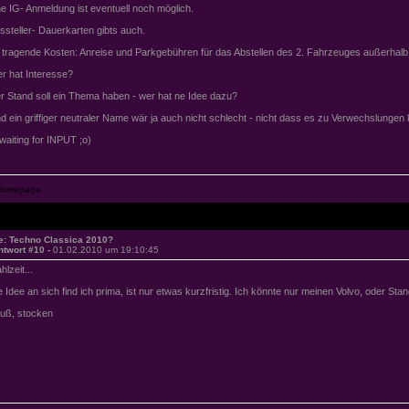
ne IG- Anmeldung ist eventuell noch möglich.
ssteller- Dauerkarten gibts auch.
 tragende Kosten: Anreise und Parkgebühren für das Abstellen des 2. Fahrzeuges außerhalb
r hat Interesse?
r Stand soll ein Thema haben - wer hat ne Idee dazu?
d ein griffiger neutraler Name wär ja auch nicht schlecht - nicht dass es zu Verwechslungen
. waiting for INPUT ;o)
e: Techno Classica 2010?
ntwort #10 -
01.02.2010 um 19:10:45
hlzeit...
e Idee an sich find ich prima, ist nur etwas kurzfristig. Ich könnte nur meinen Volvo, oder St
uß, stocken