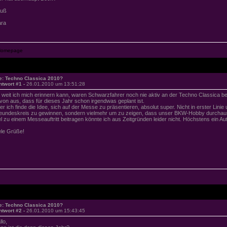
uß
ra
e: Techno Classica 2010?
ntwort #1 -
26.01.2010 um 13:51:28
 weit ich mich erinnern kann, waren Schwarzfahrer noch nie aktiv an der Techno Classica bete
von aus, dass für dieses Jahr schon irgendwas geplant ist.
er ich finde die Idee, sich auf der Messe zu präsentieren, absolut super. Nicht in erster Linie
eundeskreis zu gewinnen, sondern vielmehr um zu zeigen, dass unser BKW-Hobby durchaus 
el zu einem Messeauftritt beitragen könnte ich aus Zeitgründen leider nicht. Höchstens ein Aut
ele Grüße!
e: Techno Classica 2010?
ntwort #2 -
26.01.2010 um 15:43:45
llo,