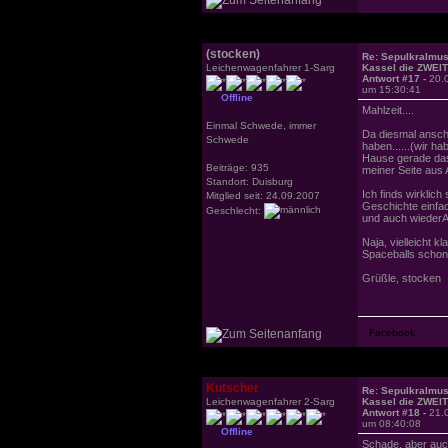
(stocken)
Re: Sepulkralmu
Leichenwagenfahrer 1-Sarg
Kassel die ZWEI
Antwort #17 -
20.
um 15:30:41
Offline
Mahlzeit....
Einmal Schwede, immer
Da diesmal ansche
Schwede
haben......(wir h
Hause gerade das
Beiträge: 935
meiner Seite aus 
Standort: Duisburg
Ich finds wirklic
Mitglied seit: 24.09.2007
Geschichte einfac
Geschlecht:
und auch wiederA
Naja, vielleicht k
Spaceballs schon 
Grüßle, stocken
Kutscher
Re: Sepulkralmu
Leichenwagenfahrer 2-Sarg
Kassel die ZWEI
Antwort #18 -
21.
um 08:40:08
Offline
Schade, aber auch