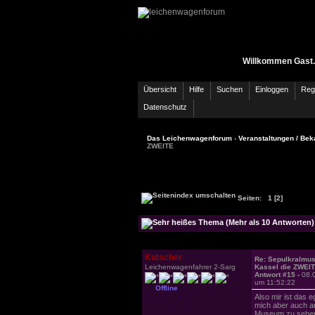
Willkommen Gast.
Übersicht
Hilfe
Suchen
Einloggen
Regi
Datenschutz
Das Leichenwagenforum
›
Veranstaltungen / Bek
ZWEITE
Seiten:
[2]
1
Kutscher
Re: Sepulkralmu
Leichenwagenfahrer 2-Sarg
Kassel die ZWEI
Antwort #15 -
08.
um 11:52:22
Offline
Also mir ist das e
mich aber auch an
Museum zu sehe