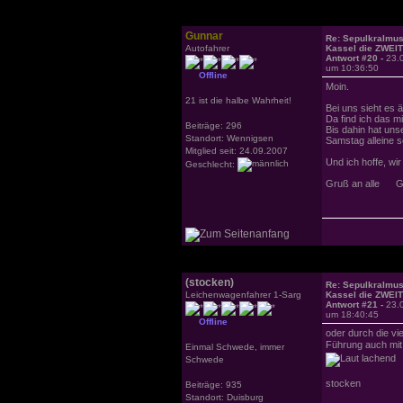
Gunnar
Re: Sepulkralmu
Autofahrer
Kassel die ZWEI
Antwort #20 -
23.
um 10:36:50
Offline
Moin.
21 ist die halbe Wahrheit!
Bei uns sieht es 
Da find ich das mi
Beiträge: 296
Bis dahin hat un
Standort: Wennigsen
Samstag alleine 
Mitglied seit: 24.09.2007
Und ich hoffe, w
Geschlecht:
Gruß an alle G
(stocken)
Re: Sepulkralmu
Leichenwagenfahrer 1-Sarg
Kassel die ZWEI
Antwort #21 -
23.
um 18:40:45
Offline
oder durch die vie
Führung auch mit
Einmal Schwede, immer
Schwede
stocken
Beiträge: 935
Standort: Duisburg