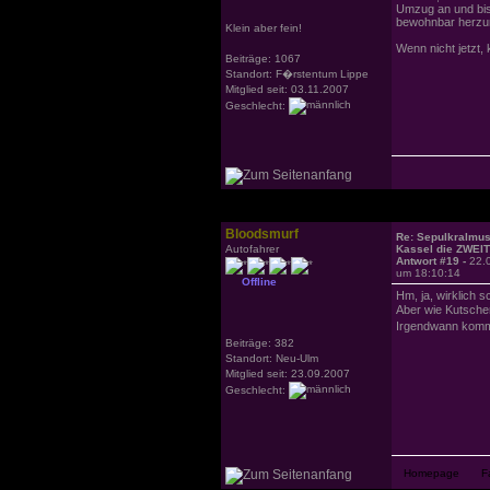
Umzug an und bis
bewohnbar herzur
Klein aber fein!
Wenn nicht jetzt, 
Beiträge: 1067
Standort: F�rstentum Lippe
Mitglied seit: 03.11.2007
Geschlecht:
Bloodsmurf
Re: Sepulkralmu
Autofahrer
Kassel die ZWEI
Antwort #19 -
22.
um 18:10:14
Offline
Hm, ja, wirklich s
Aber wie Kutsche
Irgendwann komme
Beiträge: 382
Standort: Neu-Ulm
Mitglied seit: 23.09.2007
Geschlecht: