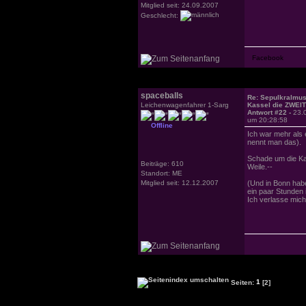
Mitglied seit: 24.09.2007
Geschlecht:
spaceballs
Re: Sepulkralmu
Leichenwagenfahrer 1-Sarg
Kassel die ZWEI
Antwort #22 -
23.
um 20:28:58
Offline
Ich war mehr als
nennt man das).
Schade um die Kas
Beiträge: 610
Weile.--
Standort: ME
Mitglied seit: 12.12.2007
(Und in Bonn habe
ein paar Stunden i
Ich verlasse mic
Seiten:
1
[2]