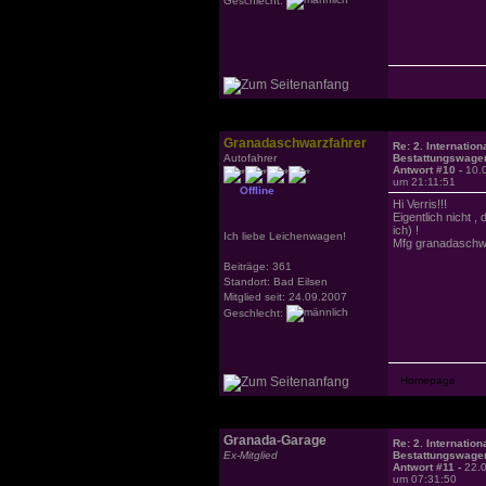
Granadaschwarzfahrer
Re: 2. Internation
Autofahrer
Bestattungswagen
Antwort #10 -
10.
um 21:11:51
Offline
Hi Verris!!!
Eigentlich nicht 
ich) !
Ich liebe Leichenwagen!
Mfg granadaschw
Beiträge: 361
Standort: Bad Eilsen
Mitglied seit: 24.09.2007
Geschlecht:
Granada-Garage
Re: 2. Internation
Ex-Mitglied
Bestattungswagen
Antwort #11 -
22.
um 07:31:50