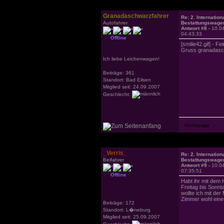
Granadaschwarzfahrer
Re: 2. Internation
Autofahrer
Bestattungswagen
Antwort #8 -
10.0
04:43:33
Offline
[smilie42.gif] - F
Gruss granadasc
Ich liebe Leichenwagen!
Beiträge: 361
Standort: Bad Eilsen
Mitglied seit: 24.09.2007
Geschlecht:
_Verris_
Re: 2. Internation
Beifahrer
Bestattungswagen
Antwort #9 -
10.0
07:35:51
Offline
Habt ihr mit dem 
Freitag bis Sonn
wollte ich mit der
Zimmer wohl eine 
Beiträge: 172
Standort: L�neburg
Mitglied seit: 25.09.2007
Geschlecht: