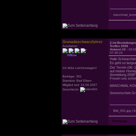
manchmal_komm
Granadaschwarzfahrer
2.Int.Bestattung
Autofahrer
Treffen 2008
Antwort #2 -
19.0
07:30:23
Offline
Hallo Schwarzfahr
Es geht so langs
Der Termin (08.-10
Ich liebe Leichenwagen!
auf meiner Homep
Anmeldung 2008" 
Beiträge: 361
Freuen uns schon
Standort: Bad Eilsen
Mitglied seit: 24.09.2007
MANCHMAL KOMMEN
Geschlecht:
Sonnenschein Gr
Bild_001.jpg
( 6