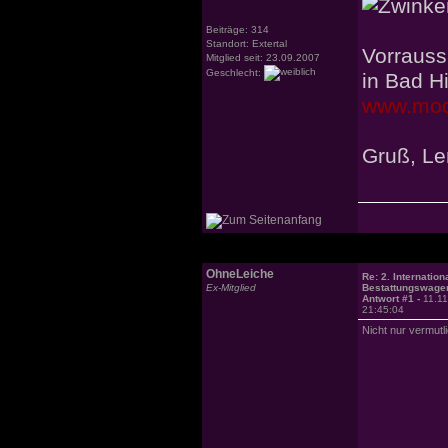
Beiträge: 314
Standort: Extertal
Vorrauss
Mitglied seit: 23.09.2007
Geschlecht:
in Bad H
www.mode
Gruß, L
OhneLeiche
Re: 2. Internation
Ex-Mitglied
Bestattungswagen
Antwort #1 -
11.1
21:45:04
Nicht nur vermutli