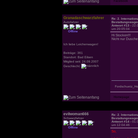
Granadaschwarzfahrer
Re: 2. Internation
Autofahrer
Bestattungswagen
Antwort #13 -
22.
um 20:05:04
Offline
Hi Stocken!!!
Nicht nur Dusche 
Ich liebe Leichenwagen!
Beiträge: 361
Standort: Bad Eilsen
Mitglied seit: 24.09.2007
Geschlecht:
Fordschuetz_H
evilwoman666
Re: 2. Internation
Schwarzfahrer
Bestattungswagen
Antwort #14 -
01.
um 12:04:46
Offline
So,