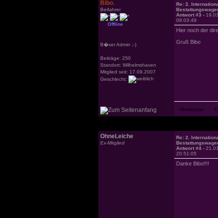
Bibo.
Re: 2. Internation
Beifahrer
Bestattungswagen
Antwort #3 -
19.0
09:03:49
Offline
Hier noch der dir
Gruß Bibo
B�ser Admin ;-)
Beiträge: 250
Standort: Wilhelmshaven
Mitglied seit: 17.09.2007
Geschlecht:
OhneLeiche
Re: 2. Internation
Ex-Mitglied
Bestattungswagen
Antwort #4 -
21.0
20:51:05
Danke Bibo!!!!