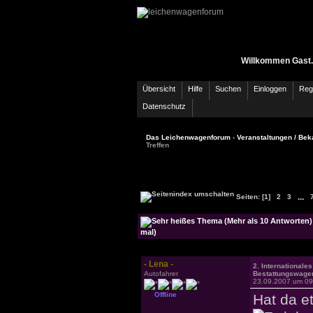
Willkommen Gast.
Übersicht
Hilfe
Suchen
Einloggen
Regi
Datenschutz
Das Leichenwagenforum
›
Veranstaltungen / Bek
Treffen
...
Seiten:
[1]
2
3
mal)
- Lena -
2. Internationales
Autofahrer
Bestattungswagen
23.09.2007 um 09
Offline
Hat da e