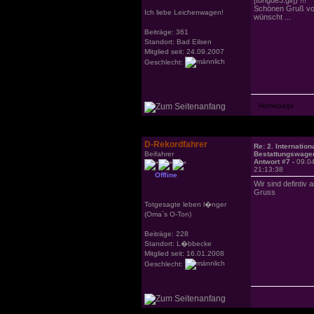
Schönen Gruß vo
Ich liebe Leichenwagen!
wünscht ...
Beiträge: 361
Standort: Bad Eilsen
Mitglied seit: 24.09.2007
Geschlecht:
D-Rekordfahrer
Re: 2. Internation
Beifahrer
Bestattungswagen
Antwort #7 -
09.0
21:13:38
Offline
Wir sind defintiv 
Gruss
Totgesagte leben l�nger
(Oma`s O-Ton)
Beiträge: 228
Standort: L�bbecke
Mitglied seit: 16.01.2008
Geschlecht: