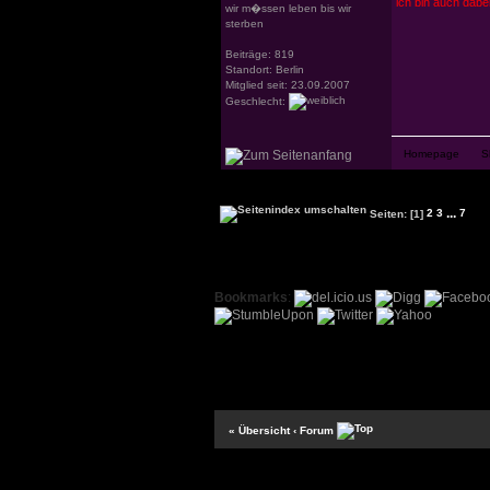
ich bin auch dabei 
wir m�ssen leben bis wir
sterben
Beiträge: 819
Standort: Berlin
Mitglied seit: 23.09.2007
Geschlecht:
...
Seiten:
[1]
2
3
7
Bookmarks
:
« Übersicht
‹ Forum