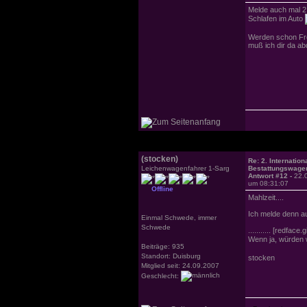
Melde auch mal 2
Schlafen im Auto
Werden schon Frei
muß ich dir da ab
(stocken)
Re: 2. Internation
Leichenwagenfahrer 1-Sarg
Bestattungswagen
Antwort #12 -
22.
um 08:31:07
Offline
Mahlzeit....
Ich melde denn au
Einmal Schwede, immer
Schwede
........... [redfa
Wenn ja, würden 
Beiträge: 935
Standort: Duisburg
stocken
Mitglied seit: 24.09.2007
Geschlecht: