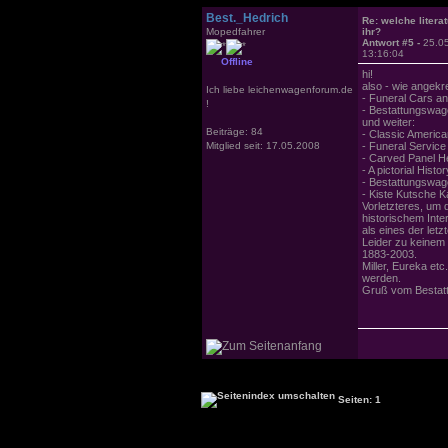
Best._Hedrich
Re: welche literat
Mopedfahrer
ihr?
Antwort #5 -
25.0
13:16:04
Offline
hi!
also - wie angekr
Ich liebe leichenwagenforum.de
- Funeral Cars a
!
- Bestattungswag
und weiter:
Beiträge: 84
- Classic America
Mitglied seit: 17.05.2008
- Funeral Servic
- Carved Panel H
- A pictorial Hist
- Bestattungswage
- Kiste Kutsche 
Vorletzteres, um 
historischem Inte
als eines der let
Leider zu keinem 
1883-2003.
Miller, Eureka et
werden.
Gruß vom Bestatt
Seiten: 1