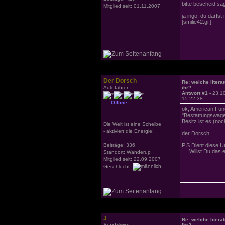
bitte bescheid sag
Mitglied seit: 01.11.2007
ja ingo, du darfst
[smilie42.gif]
Der Dorsch
Re: welche literat
Autofahrer
ihr?
Antwort #1 -
23.1
15:22:38
Offline
ok, American Fune
"Bestattungswagen
Besitz ist es (noc
Die Welt ist eine Scheibe
- aktiviert die Energie!
der Dorsch
Beiträge: 336
P.S.Dient diese 
Willst Du das ei
Standort: Wanderup
Mitglied seit: 22.09.2007
Geschlecht:
J
Re: welche literat