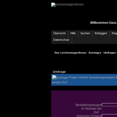
Willkommen Gast.
Übersicht
Hilfe
Suchen
Einloggen
Regi
Datenschutz
Das Leichenwagenforum
›
Sonstiges
›
Umfragen
Umfrage
Frage
: welche bestattungswagen li
besitzt ihr?
Bestattungswagen
im Wandel der
Zeit
American Funeral