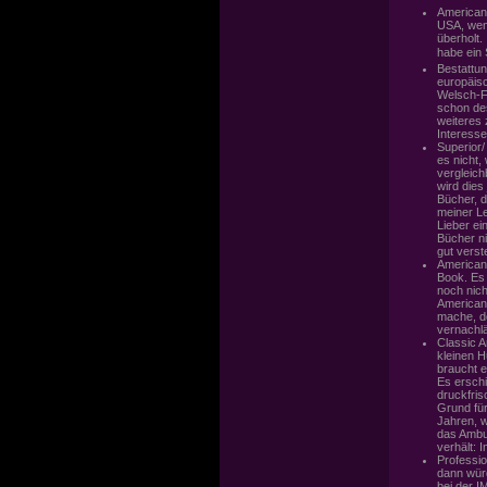
American
USA, wenn
überholt.
habe ein 
Bestattu
europäis
Welsch-Fa
schon des
weiteres
Interess
Superior/
es nicht,
vergleich
wird dies
Bücher, d
meiner Le
Lieber ei
Bücher ni
gut verst
American
Book. Es 
noch nic
American
mache, de
vernachlä
Classic A
kleinen 
braucht e
Es erschi
druckfris
Grund für
Jahren, w
das Ambu
verhält: 
Professi
dann würd
bei der 