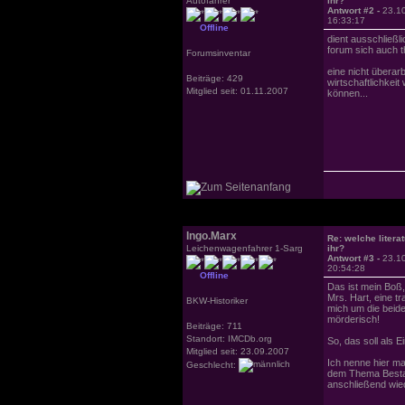
Autofahrer
ihr?
Antwort #2 -
23.1
16:33:17
Offline
dient ausschließl
forum sich auch th
Forumsinventar
eine nicht überar
Beiträge: 429
wirtschaftlichkei
Mitglied seit: 01.11.2007
können...
Ingo.Marx
Re: welche literat
Leichenwagenfahrer 1-Sarg
ihr?
Antwort #3 -
23.1
20:54:28
Offline
Das ist mein Boß,
Mrs. Hart, eine t
BKW-Historiker
mich um die beiden
mörderisch!
Beiträge: 711
Standort: IMCDb.org
So, das soll als 
Mitglied seit: 23.09.2007
Ich nenne hier ma
Geschlecht:
dem Thema Bestat
anschließend wi