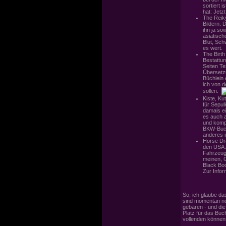
sortiert 
hat: Jetzt
The Reik
Bildern. 
ihn ja so
asiatisch
Blut, Sch
es wert.
The Birt
Bestattun
Seiten Te
Übersetzu
Büchlein
ich von d
sollen.
Kiste, K
für Sepulk
damals e
es auch a
und kompe
BKW-Buch
anderes i
Horse Dr
den USA. 
Fahrzeuge
meinen, G
Black Boo
Zur Infor
So, ich glaube da
sind momentan no
gebären - und die 
Platz für das Buc
vollenden können.