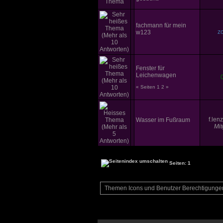
fachmann für mein
z
w123
Fenster für
Leichenwagen
« Seiten
1
2
»
f.len
Wasser im Fußraum
Mit
Seiten: 1
Themen Icons und Benutzer Berechtigunge