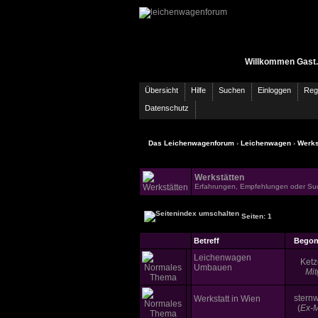
Willkommen Gast.
Übersicht
Hilfe
Suchen
Einloggen
Regi
Datenschutz
Das Leichenwagenforum
›
Leichenwagen
›
Werks
Werkstätten
Erfahrungen, Empfehlungen oder Su
Seiten: 1
Betreff
Begon
Leichenwagen
Ketz
Umbauen
Mit
stern
Werkstatt in Wien
(
Ex-M