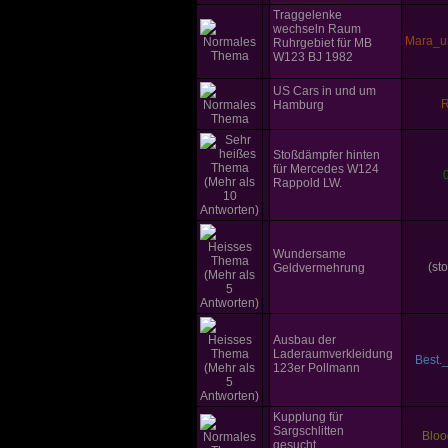
Traggelenke
wechseln Raum
Mara_u
Ruhrgebiet für MB
W123 BJ 1982
US Cars in und um
R
Hamburg
Stoßdämpfer hinten
für Mercedes W124
Rappold LW.
Wundersame
(st
Geldvermehrung
Ausbau der
Laderaumverkleidung
Best.
123er Pollmann
Kupplung für
Sargschlitten
Bloo
gesucht.